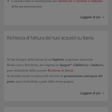
Consulta tutte le informazioni per
modificare o chiedere il rimborso
della tua prenotazione.
Ti spieghiamo come chiedere un
buono rimborso
; quando e come
Leggere di più
spenderlo; controllare il saldo residuo, la data di scadenza e le
condizioni, e anche come raggruppare diversi rimborsi per usarli in
un unico acquisto.
Richiesta di fattura dei tuoi acquisti su Iberia
Accedi allo stato delle
richieste di rimborso
effettuate
telefonicamente tramite il nostro
Servizio Clienti
.
Se ci sono circostanze di
salute che ti impediscono di viaggiare
,
contattaci compilando questo
modulo
.
Se hai bisogno della fattura di un
biglietto
acquistato attraverso
Iberia.com o Serviberia, per imprese in
Spagna*
,
Gibilterra
o
Andorra
,
Accedi allo
stato dei voli
e controlla se ci sono
variazioni
puoi richiederla dalla sezione
Richiesta di fatture
.
dell'ultimo minuto
. Ricevi
informazioni
aggiornate
sul tuo volo
Se desideri anche la fattura del servizio di
prenotazione anticipata del
con
Iberia Conecta
.
posto
, puoi richiederla a parte dalla stessa pagina.
Fai il
Check-in online
.
Puoi anche gestire online la fattura dei biglietti acquistati su Iberia.com
Leggere di più
Informati sul programma
Iberia Club
: vantaggi e condizioni. Puoi
da
Messico
,
Guatemala
e
Repubblica Dominicana
. Per gli altri paesi,
contattarci anche compilando il nostro
modulo
.
contatta le nostre
Oficinas de reservas
.
Traccia
il tuo
bagaglio
, qualsiasi
richiesta
di altro tipo o richiedi un
Per ottenere la fattura di biglietti acquistati con altre modalità dovrai
certificato
.