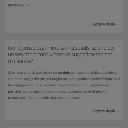
bagaglio
.
questa pagina.
Iberia Club
: se si tratta di una
richiesta riguardante Iberia Club
, ti
Se hai bisogno di presentare un
reclamo per ritardo
o
danneggiamento
invitiamo a contattarci compilando il
modulo
.
del bagaglio
, dai un'occhiata a tutte le informazioni utili nel nostro
Leggere di più
Altri reclami:
Se la tua richiesta riguarda certificati di volo, rimborsi
Centro assistenza bagagli
, dove puoi anche seguire l'andamento della
o altro, verificane lo stato attraverso la nostra pagina sullo
stato della
tua pratica una volta aperta.
tua richiesta
.
Come posso esprimere la mia soddisfazione per
un servizio o condividere un suggerimento per
migliorare?
Mettiamo a tua disposizione un
modulo
per consentirti di condividere
con Iberia
suggerimenti
per migliorare o di esprimere soddisfazione se il
tuo viaggio o l'utilizzo dei nostri servizi sono stati un'
esperienza
positiva
. La tua opinione ci aiuterà a migliorare ancor di più e a
riconoscere il lavoro svolto dai nostri operatori.
Per compilarlo dovrai semplicemente accedere dalla
nostra pagina
di
Leggere di più
Suggerimenti e congratulazioni
.