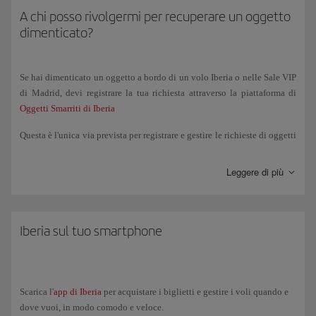
A chi posso rivolgermi per recuperare un oggetto
dimenticato?
Se hai dimenticato un oggetto a bordo di un volo Iberia o nelle Sale VIP
di Madrid, devi registrare la tua richiesta attraverso la piattaforma di
Oggetti Smarriti di Iberia
Questa è l'unica via prevista per registrare e gestire le richieste di oggetti
smarriti. Se l'oggetto viene trovato, riceverai una email con le istruzioni
da seguire per il suo recupero.
Leggere di più
Se l’oggetto è stato smarrito a bordo di un volo operato da un’altra
compagnia aerea, dovrai gestire la ricerca direttamente con quella
compagnia.
Iberia sul tuo smartphone
Se l’oggetto è stato smarrito nelle aree dell’aeroporto (sale di imbarco,
controlli di sicurezza, aree comuni, ecc.), dovrai recarti presso l’Ufficio
Oggetti Smarriti dell’aeroporto corrispondente. Puoi consultare i dati di
Scarica l'
app di Iberia
per acquistare i biglietti e gestire i voli quando e
contatto sul sito web dell'aeroporto.
dove vuoi, in modo comodo e veloce.