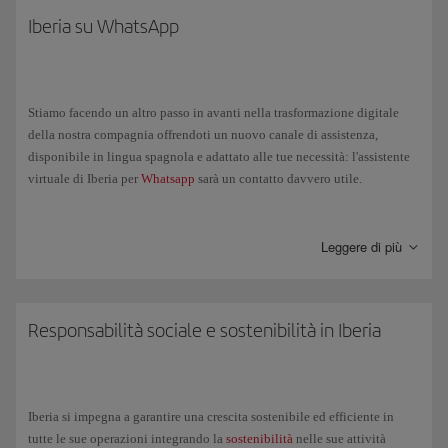
Iberia su WhatsApp
Stiamo facendo un altro passo in avanti nella trasformazione digitale
della nostra compagnia offrendoti un nuovo canale di assistenza,
disponibile in lingua spagnola e adattato alle tue necessità: l'assistente
virtuale di Iberia per
Whatsapp
sarà un contatto davvero utile.
Tra le diverse opzioni, ti permetterà di:
Leggere di più
Controllare lo stato del tuo volo.
Ottenere informazioni generali sul tuo viaggio: articoli consentiti
Responsabilità sociale e sostenibilità in Iberia
all'interno del bagaglio a mano, nastro di ritiro dei bagagli a
destinazione, ecc.
Effettuare il check-in verso qualsiasi destinazione Schengen su
Iberia si impegna a garantire una crescita sostenibile ed efficiente in
voli operati da Iberia, Iberia Express e Iberia Regional Air
tutte le sue operazioni integrando la
sostenibilità
nelle sue attività
Nostrum, ad eccezione del Ponte Aereo, alle stesse condizioni per