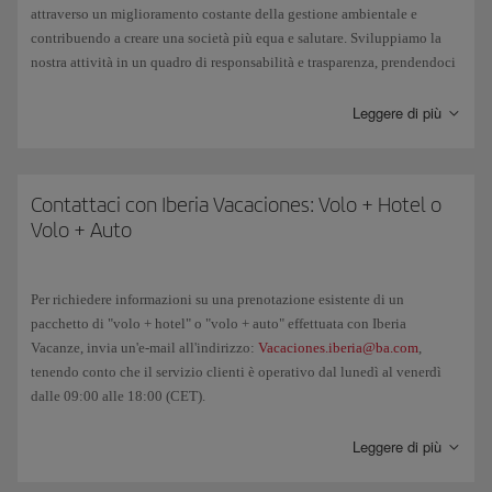
attraverso un miglioramento costante della gestione ambientale e
il check-in disponibili su iberia.com.
contribuendo a creare una società più equa e salutare. Sviluppiamo la
nostra attività in un quadro di responsabilità e trasparenza, prendendoci
cura dell'ambiente e collaborando attivamente in ambito sociale.
Leggere di più
Siamo consapevoli della sfida che ci attende e cambiamo per
raggiungere un obiettivo unico: poco a poco e passo dopo passo, ma
con una determinazione inarrestabile, vogliamo fare in modo che il
futuro sia migliore per tutti.
Contattaci con Iberia Vacaciones: Volo + Hotel o
Volo + Auto
Per richiedere informazioni su una prenotazione esistente di un
pacchetto di "volo + hotel" o "volo + auto" effettuata con Iberia
Vacanze, invia un'e-mail all'indirizzo:
Vacaciones.iberia@ba.com
,
tenendo conto che il servizio clienti è operativo dal lunedì al venerdì
dalle 09:00 alle 18:00 (CET).
E se vuoi cancellare la tua prenotazione e/o conoscere i costi di
Leggere di più
cancellazione, accedi alla sezione
Gestisci la tua prenotazione
.