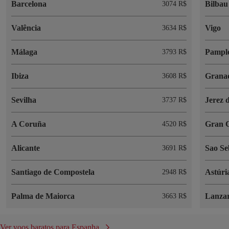
Barcelona
Bilbau
3074 R$
Valência
Vigo
3634 R$
Málaga
Pampl
3793 R$
Ibiza
Grana
3608 R$
Sevilha
Jerez 
3737 R$
A Coruña
Gran 
4520 R$
Alicante
Sao Se
3691 R$
Santiago de Compostela
Astúri
2948 R$
Palma de Maiorca
Lanzar
3663 R$
Ver voos baratos para Espanha