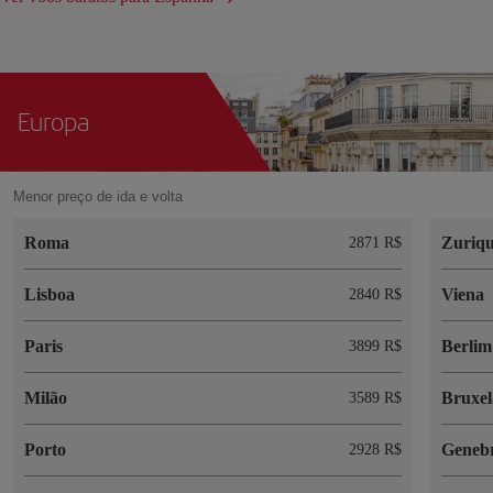
Europa
Menor preço de ida e volta
Roma
Zuriq
2871 R$
Lisboa
Viena
2840 R$
Paris
Berlim
3899 R$
Milão
Bruxel
3589 R$
Porto
Geneb
2928 R$