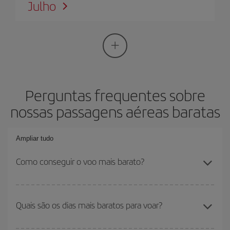
Julho
Perguntas frequentes sobre
nossas passagens aéreas baratas
Ampliar tudo
Como conseguir o voo mais barato?
Você pode economizar na passagem aérea e conseguir o voo
mais barato se evitar as altas temporadas, comprar com
Quais são os dias mais baratos para voar?
antecedência e ser flexível em relação às datas e horários de sua
ida e volta. Além disso, se você ainda não escolheu um destino