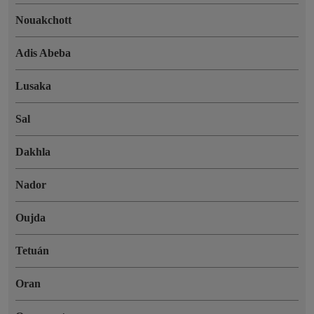
Nouakchott
Adis Abeba
Lusaka
Sal
Dakhla
Nador
Oujda
Tetuán
Oran