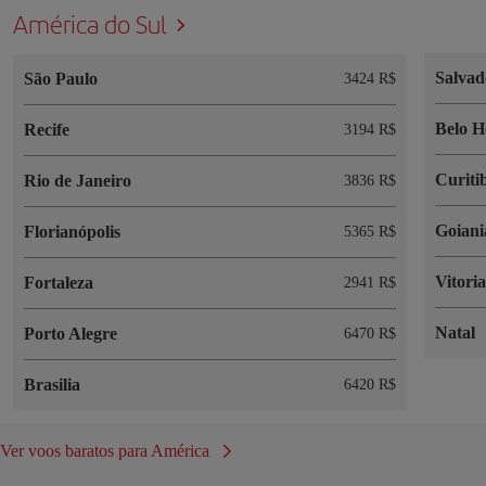
América do Sul
Salvad
São Paulo
3424 R$
Belo H
Recife
3194 R$
Curiti
Rio de Janeiro
3836 R$
Goiani
Florianópolis
5365 R$
Vitori
Fortaleza
2941 R$
Natal
Porto Alegre
6470 R$
Brasilia
6420 R$
Ver voos baratos para América