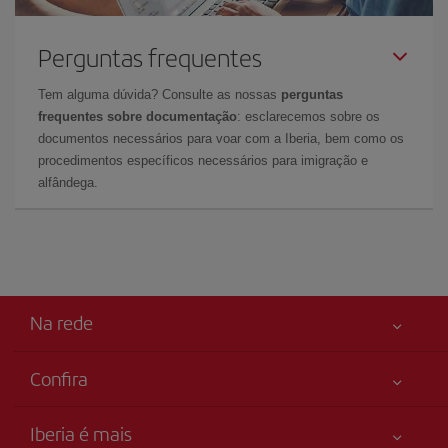
Perguntas frequentes
Tem alguma dúvida? Consulte as nossas
perguntas
frequentes sobre documentação
: esclarecemos sobre os
documentos necessários para voar com a Iberia, bem como os
procedimentos específicos necessários para imigração e
alfândega.
Na rede
Confira
Sua segurança em primeiro lugar
Iberia é mais
Acessibilidade