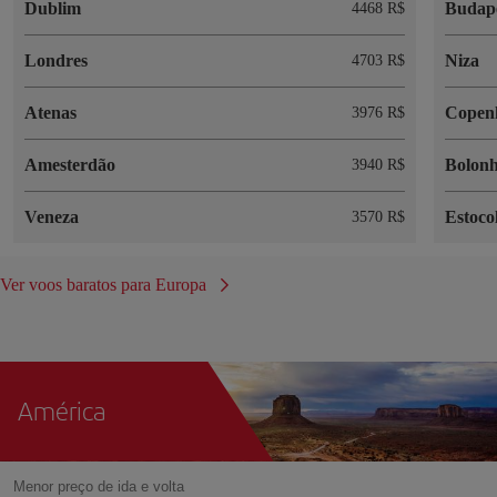
Dublim
Budap
4468 R$
Londres
Niza
4703 R$
Atenas
Copen
3976 R$
Amesterdão
Bolon
3940 R$
Veneza
Estoco
3570 R$
Ver voos baratos para Europa
América
Menor preço de ida e volta