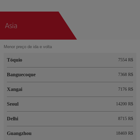
Asia
Menor preço de ida e volta
Tóquio
7554 R$
Banguecoque
7368 R$
Xangai
7176 R$
Seoul
14200 R$
Delhi
8715 R$
Guangzhou
18469 R$