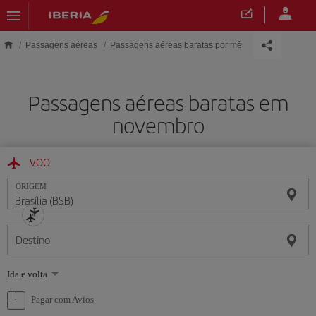
Skip to main content
Passagens aéreas
Passagens aéreas baratas por mês– Iberia Brasil
Passagens aéreas baratas em
novembro
VOO
ORIGEM
Destino
Selecione
Ida e volta
uma
opção
Pagar com Avios