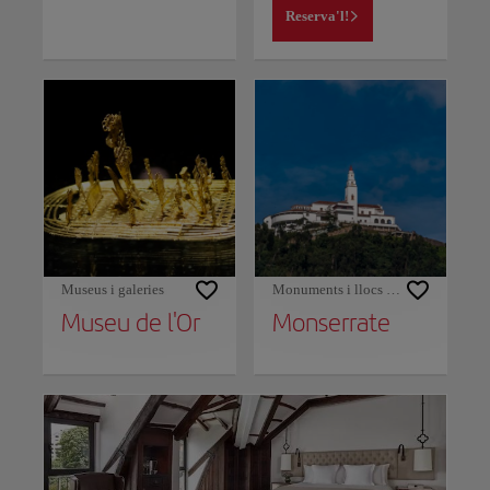
Reserva'l!
Museus i galeries
Monuments i llocs d'interès
Museu de l'Or
Monserrate