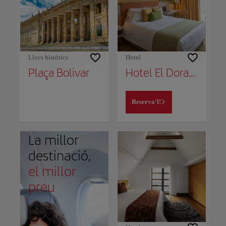
Llocs històrics
Hotel
Plaça Bolivar
Hotel El Dorado Bogota
Reserva'l!
La millor
destinació,
el millor
preu