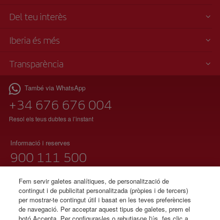
Del teu interès
Iberia és més
Transparència
També via WhatsApp
+34 676 676 004
Resol els teus dubtes a l’instant
Informació i reserves
900 111 500
(telèfon gratuït)
Dilluns a diumenge 00:00 – 24:00h
Fem servir galetes analítiques, de personalització de
contingut i de publicitat personalitzada (pròpies i de tercers)
91 333 67 01
per mostrar-te contingut útil i basat en les teves preferències
de navegació. Per acceptar aquest tipus de galetes, prem el
(telèfon local sense tarifació adicional)
botó Accepta. Per configurar-les o rebutjar-ne l'ús, fes clic a