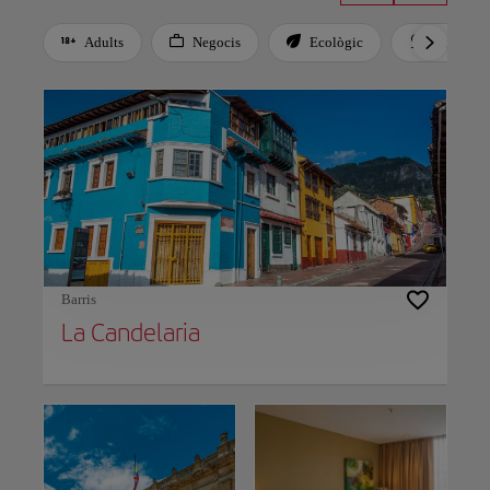
Adults
Negocis
Ecològic
Recomana
Use left and right arrow keys to move between filters. Press Space or Enter to t
Barris
La Candelaria