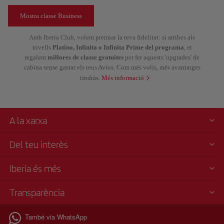
Mostra classe Business
Amb Iberia Club, volem premiar la teva fidelitat: si arribes als
nivells
Platino, Infinita o Infinita Prime del programa
, et
regalem
millores de classe gratuïtes
per fer aquests 'upgrades' de
cabina sense gastar els teus Avios. Com més volis, més avantatges
tindràs.
Més informació
A la xarxa
Del teu interès
Iberia és més
Transparència
També via WhatsApp