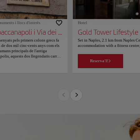
ernational Airport, a 20-minute drive
m the property. Couples particularly
e the location — they rated it 9.5 for
wo-person trip.
uments i llocs d'interès
Hotel
Spaccanapoli i Via dei Tribunali
Gold Tower Lifestyle
senyats pels primers colons grecs fa
Set in Naples, 2.1 km from Naples Ce
 de dos mil cinc-cents anys com els
accommodation with a fitness centre,
umans principals de l'antiga
This 4-star hotel offers room service,
polis, aquests dos llegendaris carrers
terrace and city views, and guests can
Reserva'l!
al·lels travessen literalment el centre
The hotel will provide guests with ai
tòric de Nàpols en una línia recta i
minibar, a safety deposit box, a flat
lexible. Majestuoses esglésies
units feature a wardrobe. Chiesa dei
roques, tallers artesanals de pessebres
Lifestyle Hotel, while Naples Natio
 segles d'antiguitat al llarg de
airport is Naples International Airp
rerons empedrats connectants, i
zeria històriques de renom mundial
lineen en aquests estrets carrers de
ra, on la roba estesa s'eixuga penjada
 entre balcons residencials sobre
edors ambulants plens d'energia.
órrer aquesta densa quadrícula
ana ofereix un encontre sense filtres
 l'autèntica identitat napolitana,
na de converses animades de barri,