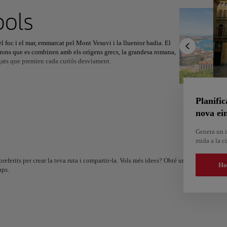
u pròxim destí
ols
 foc i el mar, emmarcat pel Mont Vesuvi i la lluentor badia. El
erons que es combinen amb els orígens grecs, la grandesa romana,
agats que premien cada curiós desviament.
d
Amèrica del Nord
Àfrica
Àsia
la pizza napolitana, la massa, els tomàquets, la mozzarella i
e domini. Els mercats del carrer es desborden amb els productes
sò amb veus que debaten el futbol, la família i la vida a última hora
Planific
nova ei
de les esglésies barroques, trasteres bullides que vessen al carrer,
Genera un i
ols no només és visitada sinó que és profundament sentida: una
mida a la ci
tall final que no havies volgut acabar mai.
referits per crear la teva ruta i compartir-la. Vols més idees? Obté un itinerari person
Ho
aps.
Alm
Alger
Espa
Algèria