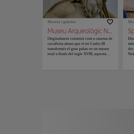
Int
fro
lik
a t
Museus i galeries
Mon
Museu Arqueològic Nacional de Nàpols
Originalment construït com a caserna de
Dis
cavalleria abans que el rei Carles III
més
transformés el gran palau en un museu
dec
reial a finals del segle XVIII, aquesta
Neà
coneguda institució napolitana custodia
par
el dipòsit més excepcional de
his
l’antiguitat clàssica grecoromana.
inf
Colossals obres mestres de marbre de
bar
l’antiga Col·lecció Farnese dominen les
amb
àmplies galeries juntament amb la
car
celebrada Mosaic d’Alexandre de
piz
Pompeia, complementades per
s'a
extraordinaris frescos murals romans, art
ped
eròtic clàssic secret i escultures de
alt
bronze immaculades recuperades
ven
d’Herculà. Passejar entre aquests
Rec
extraordinaris artefactes mil·lenaris
urb
inspira una profunda curiositat
amb
intel·lectual, oferint un viatge sense
ple