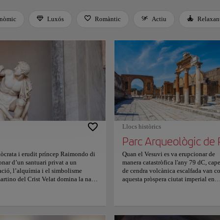
nòmic
Luxós
Romàntic
Actiu
Relaxan
 Space or Enter to toggle a filter. Press Tab to leave the filter bar.
Llocs històrics
stòcrata i erudit príncep Raimondo di
Quan el Vesuvi es va erupcionar de
nar d’un santuari privat a un
manera catastròfica l'any 79 dC, cap
ació, l’alquímia i el simbolisme
de cendra volcànica escalfada van co
artino del Crist Velat domina la nau
aquesta pròspera ciutat imperial en
re per projectar la il·lusió d’un
poques hores, aturant la vida quotid
ics conservats es troben a la cripta
de manera immediata i preservant un
volten, els complexes dissenys
instantània excepcionalment detalla
als del sostre evoquen una profunda
sense editar de la civilització roman