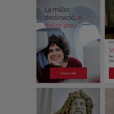
fascinació intel·lectual, inspirant una reflexió tranqu
l’ambició científica de la Il·lustració i un assoliment 
La millor
més informació sobre horaris i preus, consulteu el seu
destinació,
el
millor preu
Hot
Set
Gre
Bou
ter
Cerca vols
thr
war
Chi
con
Spe
Fre
are
Chi
sto
squ