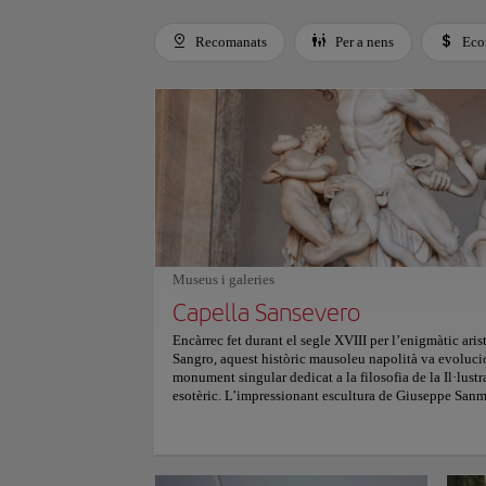
Recomanats
Per a nens
Eco
Use left and right arrow keys to move between filters. Press
Museus i galeries
Capella Sansevero
Encàrrec fet durant el segle XVIII per l’enigmàtic ari
Sangro, aquest històric mausoleu napolità va evolucio
monument singular dedicat a la filosofia de la Il·lustr
esotèric. L’impressionant escultura de Giuseppe Sanm
central, esculpida amb habilitat en un sol bloc de marb
teixit transparent, mentre que models vasculars anatòm
inferior. Els monuments al·legòrics de marbre que en
laberíntics del paviment i els radiants frescos origin