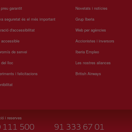
r preu garantit
Novetats i notícies
va seguretat és el més important
Grup Iberia
ració d'accessibilitat
Web per agències
a accessible
Accionistes i inversors
romís de servei
Iberia Empleo
del lloc
Les nostres aliances
riments i felicitacions
British Airways
nibilitat
ió i reserves
 111 500
91 333 67 01