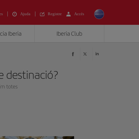
es
Ajuda
Registre
Accés
ia Iberia
Iberia Club
de destinació?
nim totes