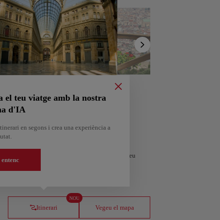
Mostra la
llista
a el teu viatge amb la nostra
na d'IA
tinerari en segons i crea una experiència a
utat.
alitzat segons els teus interessos i la durada del teu
 entenc
eria
Amsterdam
nya
països Baixos
NOU
Itinerari
Vegeu el mapa