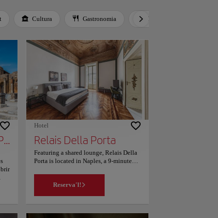
t
Cultura
Gastronomia
Cultura local
M
Hotel
Parc Arqueològic de Pompeia
Relais Della Porta
Featuring a shared lounge, Relais Della
es
Porta is located in Naples, a 9-minute
brir
walk from Maschio Angioino. This
property is set a short distance from
Reserva'l!
iana
attractions such as San Carlo Theatre.
a
The property is close to popular
da i
attractions like Molo Beverello, San
a
Gregorio Armeno and Palazzo Reale