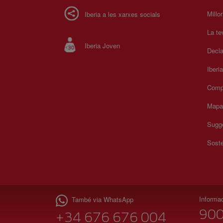
Millo
Iberia a les xarxes socials
La te
Iberia Joven
Decla
Iberi
Comp
Mapa 
Sugge
Soste
Informac
També via WhatsApp
900
+34 676 676 004