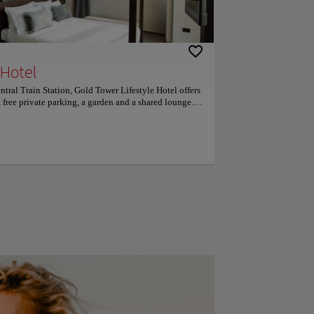
 Hotel
ntral Train Station, Gold Tower Lifestyle Hotel offers
 free private parking, a garden and a shared lounge.
 a 24-hour front desk and free WiFi. The hotel has a
 enjoy a meal at the restaurant or a drink at the bar.
r-conditioned rooms offering a desk, a kettle, a
-screen TV and a private bathroom with a bidet. The
 Santi Filippo e Giacomo is 3.8 km from Gold Tower
nal Archeological Museum is 4.3 km away. The nearest
ort, 5 km from the accommodation.