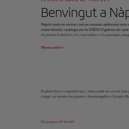
Descobreix el te
Benvingut a
Nàp
Nàpols entra en escena com un escenari ambientat entre el
centre històric catalogat per la UNESCO gràcies als carr
els palaus borbònics, les catacumbes i els passatges am
Totes les àrees
Europa
Amèrica del Su
Aquí, la senzillesa es converteix en art. En el bressol de 
Mostra més
l'alfàbrega s'enfronten a forns de llenya i generacions d
llançats al sol, mentre que els animats piazzas es fan res
de la nit.
Cada racó augmenta els sentits —antigues ruïnes al costat 
i promenades atrapen l’última llum sobre la badia— Nàp
ciutat crua, generosa, que s’enfila en la memòria com un 
Explora llocs i experiències, i marca amb un cor els teus p
viatge: en només dos passos i descarregable a Google M
A Coruña
Alacant
Espanya
Espanya
Els propers 30 dies