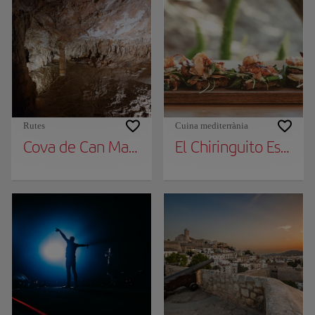
Rutes
Cuina mediterrània
Cova de Can Marçà
El Chiringuito Es Cava