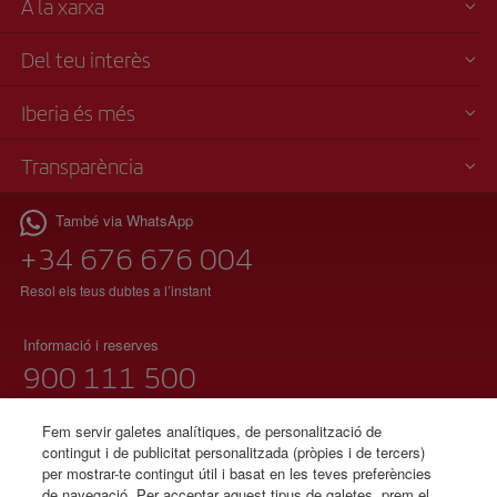
A la xarxa
Del teu interès
Iberia és més
Transparència
També via WhatsApp
+34 676 676 004
Resol els teus dubtes a l’instant
Informació i reserves
900 111 500
(telèfon gratuït)
Dilluns a diumenge 00:00 – 24:00h
Fem servir galetes analítiques, de personalització de
contingut i de publicitat personalitzada (pròpies i de tercers)
91 333 67 01
per mostrar-te contingut útil i basat en les teves preferències
de navegació. Per acceptar aquest tipus de galetes, prem el