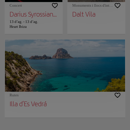
Concert
Monuments i llocs d'interès
Darius Syrossian and Josh Butler
Dalt Vila
13 d’ag.
-
13 d’ag.
Heart Ibiza
Rutes
Illa d’Es Vedrá