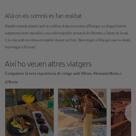
Allà on els somnis es fan realitat
Paradís natural amanit amb les millors festes nocturnes d'Europa, un llegat històric
sorprenent entre muralles i una indescriptible sensació de llibertat a l'abast de la mà.
I, és clar, amb un clima envejable durant tot l'any. Benvingut a l'illa que mai no dorm,
benvingut a Eivissa!
Així ho veuen altres viatgers
Comparteix la teva experiència de viatge amb #Ibiza, #InstantesIberia i
@Iberia