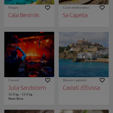
Platges
Cuina mediterrània
Cala Benirrás
Sa Capella
Concert
Museus i galeries
Julia Sandstorm
Castell d'Eivissa
12 d’ag.
-
12 d’ag.
Heart Ibiza