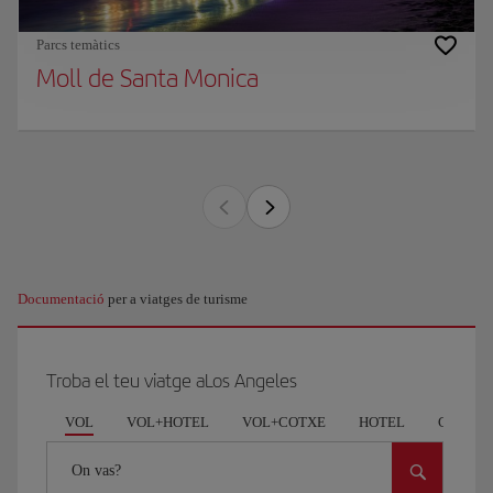
Parcs temàtics
Moll de Santa Monica
Documentació
per a viatges de turisme
Troba el teu viatge aLos Angeles
VOL
VOL+HOTEL
VOL+COTXE
HOTEL
COCHE
On vas?