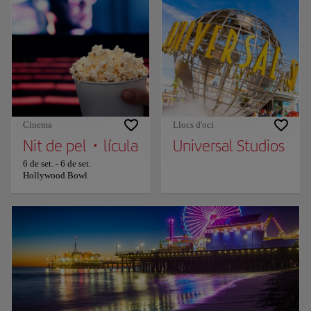
Cinema
Llocs d'oci
Nit de pel・lícula
Universal Studios
6 de set.
-
6 de set.
Hollywood Bowl