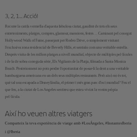
3, 2, 1… Acció!
Recorre la catifa vermella d'aquesta fabulosa ciutat, gaudint de tots els seus
entreteniments, platges, compres, glamour, mansions, festes… Caminant pel conegut
Hollywood Walk of Fame, passejant per Rodeo Drive, o simplement visitant
l'exclusiva zona residencial de Beverly Hills, et sentiràs com una veritable estrella.
Després visita de les millors platges a nivell mundial, objecte de múltiples pel·lícules
i de la de sobra coneguda sèrie, Els Vigilants de la Platja, filmada a Santa Monica
Beach. Posteriorment no pots perdre l'oportunitat de posar-li la dent a una veritable
hamburguesa americana en un dels seus múltiples restaurants. Però això no és tot,
què tal una escapada a Disneylàndia, el primer i més gran parc d'oci mundial? Feu el
que feu, a la ciutat de Los Angeles sentireu que esteu vivint la vostra pròpia
pel·lícula.
Així ho veuen altres viatgers
Comparteix la teva experiència de viatge amb #LosÁngeles, #InstantesIberia
i @Iberia