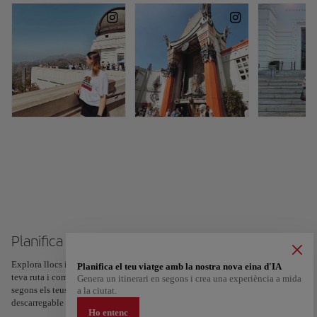
Planifica el teu viatge a Los Angeles
Explora llocs i experiències, i marca amb un cor els teus preferits per crear la
Planifica el teu viatge amb la nostra nova eina d'IA
teva ruta i compartir-la. Vols més idees? Obté un itinerari personalitzat
Genera un itinerari en segons i crea una experiència a mida
segons els teus interessos i la durada del teu viatge: en només dos passos i
a la ciutat.
descarregable a Google Maps.
Ho entenc