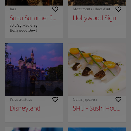
Jazz
Monuments i llocs d'interès
Suau Summer Jazz
Hollywood Sign
30 d’ag.
-
30 d’ag.
Hollywood Bowl
Parcs temàtics
Cuina japonesa
Disneyland
SHU - Sushi House Uni