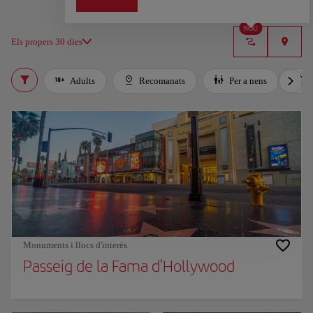
NOU
Els propers 30 dies
Adults
Recomanats
Per a nens
Monuments i llocs d'interès
Passeig de la Fama d'Hollywood