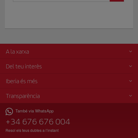
A la xarxa
Del teu interès
Iberia és més
Transparència
També via WhatsApp
+34 676 676 004
Resol els teus dubtes a l’instant