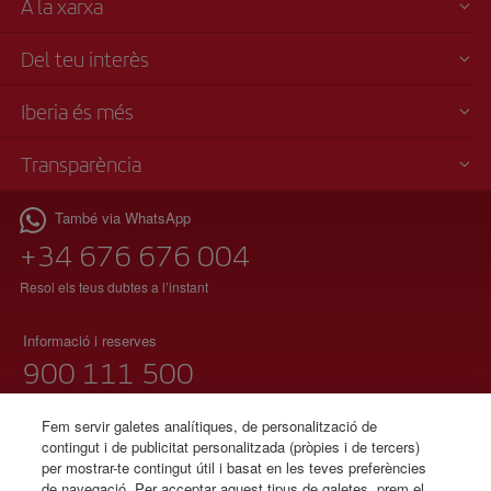
A la xarxa
Del teu interès
Iberia és més
Transparència
També via WhatsApp
+34 676 676 004
Resol els teus dubtes a l’instant
Informació i reserves
900 111 500
(telèfon gratuït)
Dilluns a diumenge 00:00 – 24:00h
Fem servir galetes analítiques, de personalització de
contingut i de publicitat personalitzada (pròpies i de tercers)
91 333 67 01
per mostrar-te contingut útil i basat en les teves preferències
de navegació. Per acceptar aquest tipus de galetes, prem el