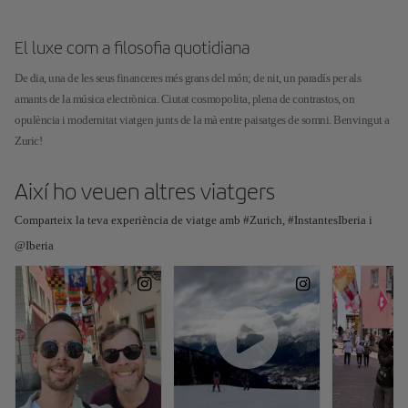
El luxe com a filosofia quotidiana
De dia, una de les seus financeres més grans del món; de nit, un paradís per als
amants de la música electrònica. Ciutat cosmopolita, plena de contrastos, on
opulència i modernitat viatgen junts de la mà entre paisatges de somni. Benvingut a
Zuric!
Així ho veuen altres viatgers
Comparteix la teva experiència de viatge amb #Zurich, #InstantesIberia i
@Iberia