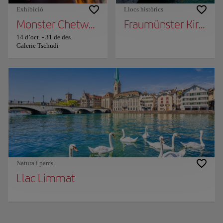
Exhibició
Llocs històrics
Monster Chetwynd "Zardoz"
Fraumünster Kirche
14 d’oct.
-
31 de des.
Galerie Tschudi
Natura i parcs
Llac Limmat