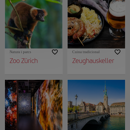
Natura i parcs
Cuina tradicional
Zoo Zürich
Zeughauskeller