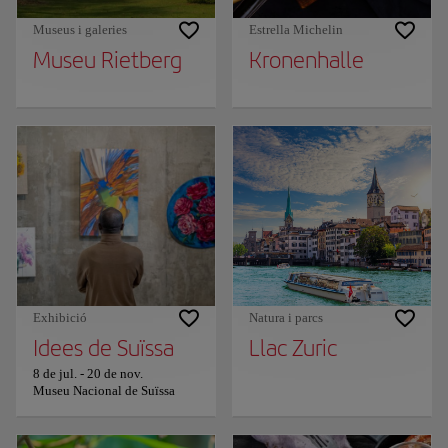
Museus i galeries
Estrella Michelin
Museu Rietberg
Kronenhalle
Exhibició
Natura i parcs
Idees de Suïssa
Llac Zuric
8 de jul.
-
20 de nov.
Museu Nacional de Suïssa