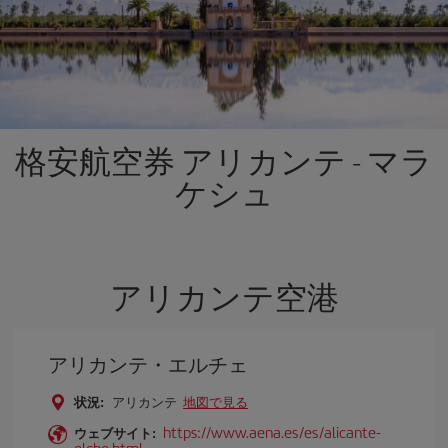
格安航空券 アリカンテ - マラ
ケシュ
アリカンテ空港
アリカンテ・エルチェ
状況:
アリカンテ
地図で見る
https://www.aena.es/es/alicante-
ウェブサイト:
elche.html