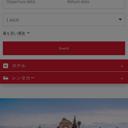
Departure date
Return date
1
Adult
My dates are flexible
My dates are flexible
最も安い運賃
1
+
Adult
August
August
2026
2026
From 24 years of age up until turning 65
Search
Lunes
Lunes
Martes
Martes
Miércoles
Miércoles
Jueves
Jueves
Viernes
Viernes
Sábado
Sábado
Domingo
Domingo
Su
Su
Mo
Mo
Tu
Tu
We
We
Th
Th
Fr
Fr
Sa
Sa
0
+
Child
From 2 years of age up until turning 11
ホテル
1
1
2
2
3
3
4
4
5
5
6
6
7
7
8
8
0
+
Infant
レンタカー
9
9
10
10
11
11
12
12
13
13
14
14
15
15
Up until turning 2 years of age
16
16
17
17
18
18
19
19
20
20
21
21
22
22
23
23
24
24
25
25
26
26
27
27
28
28
29
29
30
30
31
31