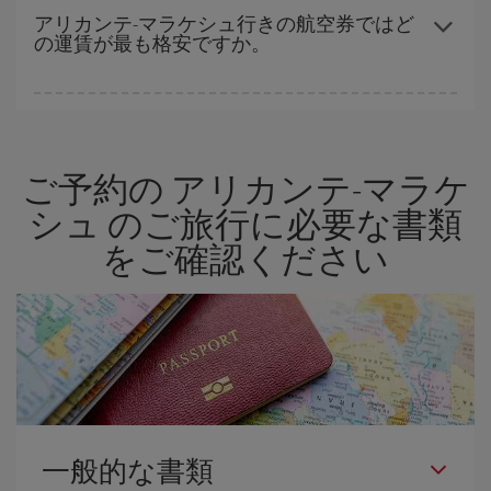
空席数および格安運賃（エコノミー）のご利用可能な残数に応じ
アリカンテ-マラケシュ行きの航空券ではど
の運賃が最も格安ですか。
ます。 このため、
格安航空券
を獲得するには早い時期でのご購入
が
とても重要
です。
Iberiaでは、お客様のご旅行のニーズに応じたさまざまな運賃をご
用意することで格安価格を保証しています。 Básica運賃では、最
安値の航空券を取得できます。
ご予約の アリカンテ-マラケ
シュ のご旅行に必要な書類
をご確認ください
一般的な書類