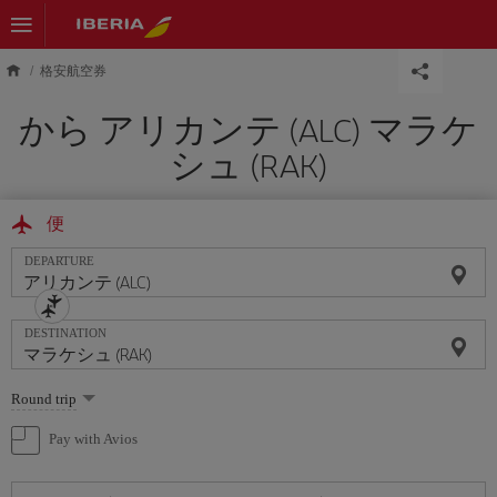
Skip to main content
格安航空券
から アリカンテ (ALC) マラケ
シュ (RAK)
便
DEPARTURE
DESTINATION
Select
Round trip
one
option
Pay with Avios