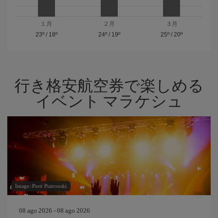
１月
２月
３月
23º
/
18º
24º
/
19º
25º
/
20º
行き格安航空券で楽しめる
イベント マラケシュ
Image: Piotr Piatrouski
08 ago 2026 - 08 ago 2026