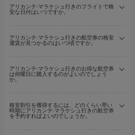
時間帯にフレキシブルになることで、アリカンテ-マラケシュ-dest
アリカンテ-マラケシュ行きのフライトで格
安な日付はいつですか。
の格安航空券が見つかり、お得な運賃を獲得できます。
どの日付に出発すれば最もお得かを見つけるには、
格安航空券検
索機能
をご利用いただくことが簡単です。 出発地、行先、ご旅行
アリカンテ-マラケシュ行きの航空券の格安
運賃が見つかるのはいつ頃ですか。
予定日を入力してください。 入力した選択肢だけではなく、往路
および復路で
近い日付の格安航空券
も表示されるため、お得な運
賃を見つけることができます。 また、それぞれの日付で異なる
時
ハイシーズンを避けて
のご旅行では、より格安な航空券を取得で
間帯
の航空券オプションを探すことでより格安な運賃の航空券が
きます。 目的地にもよりますが、通常に場合、クリスマスシーズ
アリカンテ-マラケシュ行きのお得な航空券
見つかることがあります。
は何曜日に購入するのがよいのでしょう
ン、イースター、学校のお休み期間はハイシーズンです。 また、
か。
週末のご旅行をお考えなら
出来るだけ早い時期
に航空券をご購入
いただくことで、格安運賃が見つけやすくなります。
格安航空券は曜日に関わらず見つかることがあります。 お得な航
空券を見つけるためのヒントは、
早めのご予約とフレキシブル
な
格安割引を獲得するには、どのくらい早い
時期にアリカンテ-マラケシュ行きの航空券
計画です。通常の場合、
できるだけ早い時期
に予約した航空券が
を予約すればよいのでしょうか。
より格安となります。 また、日付や時間帯をあまり固定せずに探
したほうが、
よりお得な航空券を選択
することができます。
早い時期のご予約
で、格安航空券が見つかります。 運賃は各便の