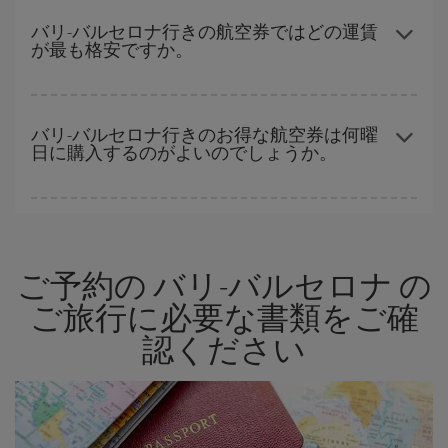
早い時期のご予約
で、格安航空券が見つかります。 運賃は各便の
見つかることがあります。
空席数および格安運賃（エコノミー）のご利用可能な残数に応じ
バリ-バルセロナ行きの航空券ではどの運賃
が最も格安ですか。
ます。 このため、
格安航空券
を獲得するには早い時期でのご購入
が
とても重要
です。
Iberiaでは、お客様のご旅行のニーズに応じたさまざまな運賃をご
用意することで格安価格を保証しています。 Básica運賃では、最
バリ-バルセロナ行きのお得な航空券は何曜
日に購入するのがよいのでしょうか。
安値の航空券を取得できます。
格安航空券は曜日に関わらず見つかることがあります。 お得な航
空券を見つけるためのヒントは、
早めのご予約とフレキシブル
な
計画です。通常の場合、
できるだけ早い時期
に予約した航空券が
ご予約の バリ-バルセロナ の
より格安となります。 また、日付や時間帯をあまり固定せずに探
したほうが、
よりお得な航空券を選択
することができます。
ご旅行に必要な書類をご確
認ください