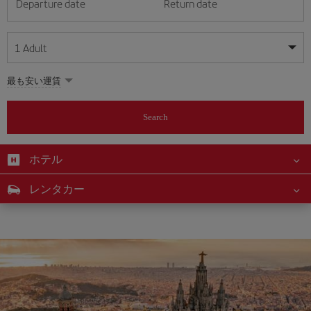
Departure date
Return date
1
Adult
My dates are flexible
My dates are flexible
最も安い運賃
1
+
Adult
August
August
2026
2026
From 24 years of age up until turning 65
Search
Lunes
Lunes
Martes
Martes
Miércoles
Miércoles
Jueves
Jueves
Viernes
Viernes
Sábado
Sábado
Domingo
Domingo
Su
Su
Mo
Mo
Tu
Tu
We
We
Th
Th
Fr
Fr
Sa
Sa
0
+
Child
From 2 years of age up until turning 11
ホテル
1
1
2
2
3
3
4
4
5
5
6
6
7
7
8
8
0
+
Infant
レンタカー
9
9
10
10
11
11
12
12
13
13
14
14
15
15
Up until turning 2 years of age
16
16
17
17
18
18
19
19
20
20
21
21
22
22
23
23
24
24
25
25
26
26
27
27
28
28
29
29
30
30
31
31