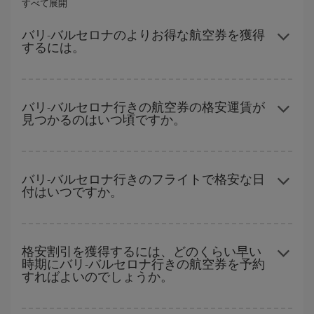
すべて展開
バリ-バルセロナのよりお得な航空券を獲得
するには。
ハイシーズンを避け、お早めにご購入いただき、往復便の日付や
時間帯にフレキシブルになることで、バリ-バルセロナ-destの格安
バリ-バルセロナ行きの航空券の格安運賃が
見つかるのはいつ頃ですか。
航空券が見つかり、お得な運賃を獲得できます。
ハイシーズンを避けて
のご旅行では、より格安な航空券を取得で
きます。 目的地にもよりますが、通常に場合、クリスマスシーズ
バリ-バルセロナ行きのフライトで格安な日
付はいつですか。
ン、イースター、学校のお休み期間はハイシーズンです。 また、
週末のご旅行をお考えなら
出来るだけ早い時期
に航空券をご購入
いただくことで、格安運賃が見つけやすくなります。
どの日付に出発すれば最もお得かを見つけるには、
格安航空券検
索機能
をご利用いただくことが簡単です。 出発地、行先、ご旅行
格安割引を獲得するには、どのくらい早い
時期にバリ-バルセロナ行きの航空券を予約
予定日を入力してください。 入力した選択肢だけではなく、往路
すればよいのでしょうか。
および復路で
近い日付の格安航空券
も表示されるため、お得な運
賃を見つけることができます。 また、それぞれの日付で異なる
時
間帯
の航空券オプションを探すことでより格安な運賃の航空券が