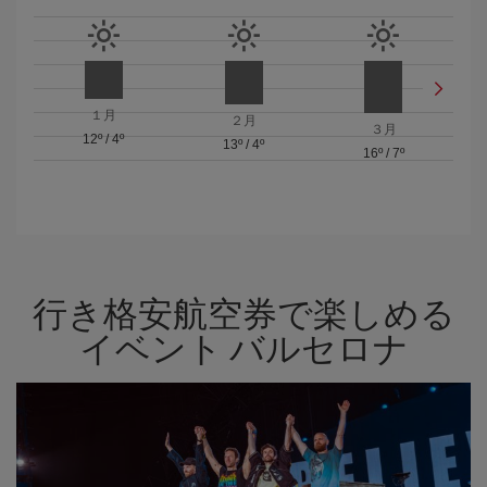
１月
２月
３月
12º
/
4º
13º
/
4º
16º
/
7º
行き格安航空券で楽しめる
イベント バルセロナ