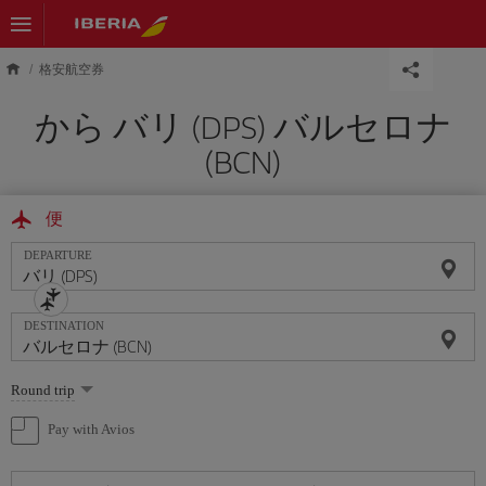
Skip to main content
格安航空券
から バリ (DPS) バルセロナ
(BCN)
便
DEPARTURE
DESTINATION
Select
Round trip
one
option
Pay with Avios