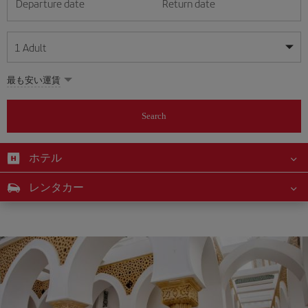
Departure date
Return date
1
Adult
My dates are flexible
My dates are flexible
最も安い運賃
1
+
Adult
August
August
2026
2026
From 24 years of age up until turning 65
Search
Lunes
Lunes
Martes
Martes
Miércoles
Miércoles
Jueves
Jueves
Viernes
Viernes
Sábado
Sábado
Domingo
Domingo
Su
Su
Mo
Mo
Tu
Tu
We
We
Th
Th
Fr
Fr
Sa
Sa
0
+
Child
From 2 years of age up until turning 11
ホテル
1
1
2
2
3
3
4
4
5
5
6
6
7
7
8
8
0
+
Infant
レンタカー
9
9
10
10
11
11
12
12
13
13
14
14
15
15
Up until turning 2 years of age
16
16
17
17
18
18
19
19
20
20
21
21
22
22
23
23
24
24
25
25
26
26
27
27
28
28
29
29
30
30
31
31