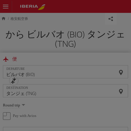
Skip to main content
格安航空券
から ビルバオ (BIO) タンジェ
(TNG)
便
DEPARTURE
DESTINATION
Select
Round trip
one
option
Pay with Avios