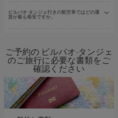
早い時期のご予約
で、格安航空券が見つかります。 運賃は各便の
空席数および格安運賃（エコノミー）のご利用可能な残数に応じ
ビルバオ-タンジェ行きの航空券ではどの運
賃が最も格安ですか。
ます。 このため、
格安航空券
を獲得するには早い時期でのご購入
が
とても重要
です。
Iberiaでは、お客様のご旅行のニーズに応じたさまざまな運賃をご
用意することで格安価格を保証しています。 Básica運賃では、最
安値の航空券を取得できます。
ご予約の ビルバオ-タンジェ
のご旅行に必要な書類をご
確認ください