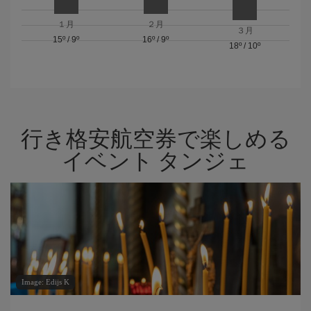
１月
２月
３月
15º
/
9º
16º
/
9º
18º
/
10º
行き格安航空券で楽しめる
イベント タンジェ
Image: Edijs K