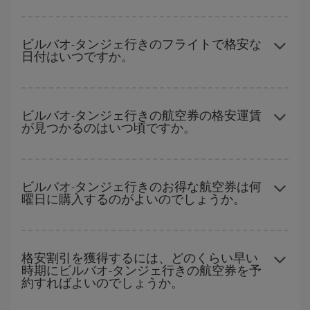
ハイシーズンを避け、お早めにご購入いただき、往復便の日付や
時間帯にフレキシブルになることで、ビルバオ-タンジェ-destの格
ビルバオ-タンジェ行きのフライトで格安な
日付はいつですか。
安航空券が見つかり、お得な運賃を獲得できます。
どの日付に出発すれば最もお得かを見つけるには、
格安航空券検
索機能
をご利用いただくことが簡単です。 出発地、行先、ご旅行
ビルバオ-タンジェ行きの航空券の格安運賃
が見つかるのはいつ頃ですか。
予定日を入力してください。 入力した選択肢だけではなく、往路
および復路で
近い日付の格安航空券
も表示されるため、お得な運
賃を見つけることができます。 また、それぞれの日付で異なる
時
ハイシーズンを避けて
のご旅行では、より格安な航空券を取得で
間帯
の航空券オプションを探すことでより格安な運賃の航空券が
きます。 目的地にもよりますが、通常に場合、クリスマスシーズ
ビルバオ-タンジェ行きのお得な航空券は何
見つかることがあります。
曜日に購入するのがよいのでしょうか。
ン、イースター、学校のお休み期間はハイシーズンです。 また、
週末のご旅行をお考えなら
出来るだけ早い時期
に航空券をご購入
いただくことで、格安運賃が見つけやすくなります。
格安航空券は曜日に関わらず見つかることがあります。 お得な航
空券を見つけるためのヒントは、
早めのご予約とフレキシブル
な
格安割引を獲得するには、どのくらい早い
時期にビルバオ-タンジェ行きの航空券を予
計画です。通常の場合、
できるだけ早い時期
に予約した航空券が
約すればよいのでしょうか。
より格安となります。 また、日付や時間帯をあまり固定せずに探
したほうが、
よりお得な航空券を選択
することができます。