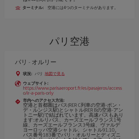
ターミナル:
空港には4つのターミナルがあります。
パリ空港
パリ - オルリー
状況:
パリ
地図で見る
ウェブサイト:
https://www.parisaeroport.fr/es/pasajeros/access
o/ir-a-paris-orly
市内へのアクセス方法:
空港と首都圏はバス(RER C列車の空港-ポン・
デ・ルンジス駅)とシャトル(RER Bの空港-アン
トニー駅)で結ばれています。高速バスもあり
ます:オルリバス、カーズエールフランス1号
線、カーズエールフランス3号線、ヴァルデ
ヨーロッパ空港シャトル、シャトル91.10。
バス番号183番でパリ・オルリーとディズニ