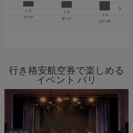
１月
２月
３月
7º
/
2º
8º
/
1º
12º
/
3º
行き格安航空券で楽しめる
イベント パリ
Image: Kozlik