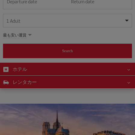
Departure date
Return date
1
Adult
My dates are flexible
My dates are flexible
最も安い運賃
1
+
Adult
August
August
2026
2026
From 24 years of age up until turning 65
Search
Lunes
Lunes
Martes
Martes
Miércoles
Miércoles
Jueves
Jueves
Viernes
Viernes
Sábado
Sábado
Domingo
Domingo
Su
Su
Mo
Mo
Tu
Tu
We
We
Th
Th
Fr
Fr
Sa
Sa
0
+
Child
From 2 years of age up until turning 11
ホテル
1
1
2
2
3
3
4
4
5
5
6
6
7
7
8
8
0
+
Infant
レンタカー
9
9
10
10
11
11
12
12
13
13
14
14
15
15
Up until turning 2 years of age
16
16
17
17
18
18
19
19
20
20
21
21
22
22
23
23
24
24
25
25
26
26
27
27
28
28
29
29
30
30
31
31