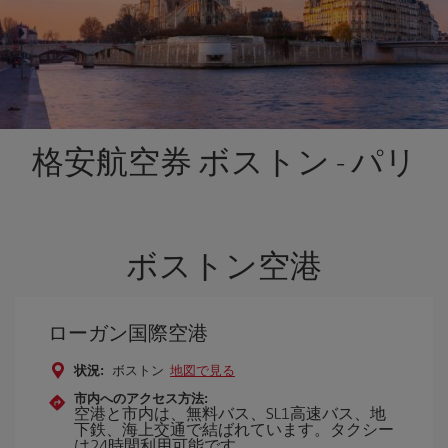
格安航空券 ボストン - パリ
ボストン空港
ローガン国際空港
状況:
ボストン
地図で見る
市内へのアクセス方法:
空港と市内は、無料バス、SL1高速バス、地
下鉄、海上交通で結ばれています。タクシー
は24時間利用可能です。