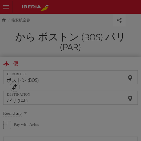
Skip to main content
格安航空券
から ボストン (BOS) パリ
(PAR)
便
DEPARTURE
DESTINATION
Select
Round trip
one
option
Pay with Avios