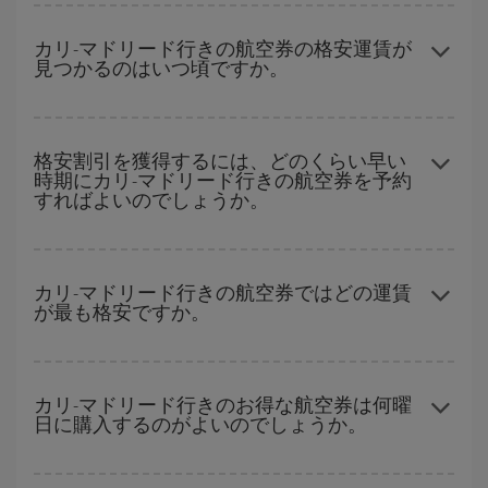
どの日付に出発すれば最もお得かを見つけるには、
格安航空券検
索機能
をご利用いただくことが簡単です。 出発地、行先、ご旅行
カリ-マドリード行きの航空券の格安運賃が
見つかるのはいつ頃ですか。
予定日を入力してください。 入力した選択肢だけではなく、往路
および復路で
近い日付の格安航空券
も表示されるため、お得な運
賃を見つけることができます。 また、それぞれの日付で異なる
時
ハイシーズンを避けて
のご旅行では、より格安な航空券を取得で
間帯
の航空券オプションを探すことでより格安な運賃の航空券が
きます。 目的地にもよりますが、通常に場合、クリスマスシーズ
格安割引を獲得するには、どのくらい早い
見つかることがあります。
時期にカリ-マドリード行きの航空券を予約
ン、イースター、学校のお休み期間はハイシーズンです。 また、
すればよいのでしょうか。
週末のご旅行をお考えなら
出来るだけ早い時期
に航空券をご購入
いただくことで、格安運賃が見つけやすくなります。
早い時期のご予約
で、格安航空券が見つかります。 運賃は各便の
空席数および格安運賃（エコノミー）のご利用可能な残数に応じ
カリ-マドリード行きの航空券ではどの運賃
が最も格安ですか。
ます。 このため、
格安航空券
を獲得するには早い時期でのご購入
が
とても重要
です。
Iberiaでは、お客様のご旅行のニーズに応じたさまざまな運賃をご
用意することで格安価格を保証しています。 Básica運賃では、最
カリ-マドリード行きのお得な航空券は何曜
日に購入するのがよいのでしょうか。
安値の航空券を取得できます。
格安航空券は曜日に関わらず見つかることがあります。 お得な航