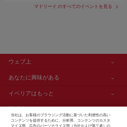
マドリード のすべてのイベントを見る
ウェブ上
あなたに興味がある
お客様の安全が第一です
イベリアはもっと
アクセシビリティの宣言
ニュースと最新情報
サービスのお約束
透明性
イベリアグループ
Iberia.com サイトマップ
当社は、お客様のブラウジング活動に基づいた利便性の高い
利用規約
コンテンツを提供するために、分析用、コンテンツのカスタ
株主および投資家向け情報
お電話での航空券販売
マイズ用、広告のパーソナライズ用（当社および第三者）の