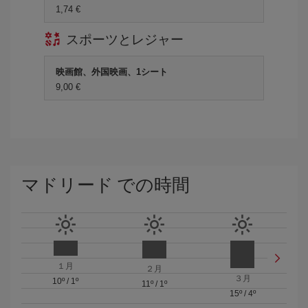
1,74 €
スポーツとレジャー
映画館、外国映画、1シート
9,00 €
マドリード での時間
１月
２月
３月
10º
/
1º
11º
/
1º
15º
/
4º