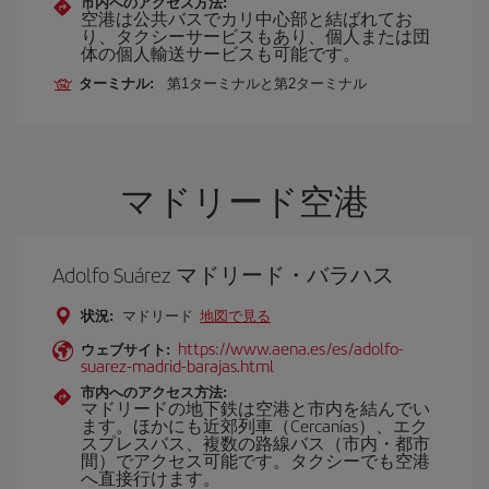
市内へのアクセス方法:
空港は公共バスでカリ中心部と結ばれてお
り、タクシーサービスもあり、個人または団
体の個人輸送サービスも可能です。
ターミナル:
第1ターミナルと第2ターミナル
マドリード空港
Adolfo Suárez マドリード・バラハス
状況:
マドリード
地図で見る
https://www.aena.es/es/adolfo-
ウェブサイト:
suarez-madrid-barajas.html
市内へのアクセス方法:
マドリードの地下鉄は空港と市内を結んでい
ます。ほかにも近郊列車（Cercanías）、エク
スプレスバス、複数の路線バス（市内・都市
間）でアクセス可能です。タクシーでも空港
へ直接行けます。