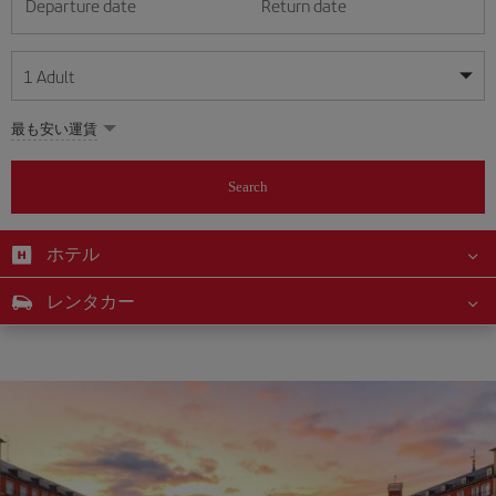
Departure date
Return date
1
Adult
My dates are flexible
My dates are flexible
最も安い運賃
1
+
Adult
August
August
2026
2026
From 24 years of age up until turning 65
Search
Lunes
Lunes
Martes
Martes
Miércoles
Miércoles
Jueves
Jueves
Viernes
Viernes
Sábado
Sábado
Domingo
Domingo
Su
Su
Mo
Mo
Tu
Tu
We
We
Th
Th
Fr
Fr
Sa
Sa
0
+
Child
From 2 years of age up until turning 11
ホテル
1
1
2
2
3
3
4
4
5
5
6
6
7
7
8
8
0
+
Infant
レンタカー
9
9
10
10
11
11
12
12
13
13
14
14
15
15
Up until turning 2 years of age
16
16
17
17
18
18
19
19
20
20
21
21
22
22
23
23
24
24
25
25
26
26
27
27
28
28
29
29
30
30
31
31