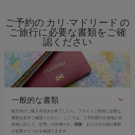
空券を見つけるためのヒントは、
早めのご予約とフレキシブル
な
計画です。通常の場合、
できるだけ早い時期
に予約した航空券が
ご予約の カリ-マドリード の
より格安となります。 また、日付や時間帯をあまり固定せずに探
したほうが、
よりお得な航空券を選択
することができます。
ご旅行に必要な書類をご確
認ください
一般的な書類
航空券のご購入手続きが終了したら、フライトご利用に必要な
書類を必ずご確認ください。 ここでは、ご予約便の出発地と目
的地に応じて、
ビザ、パスポート、保険
、またはその他の書類
が必要かどうかを確認できます。