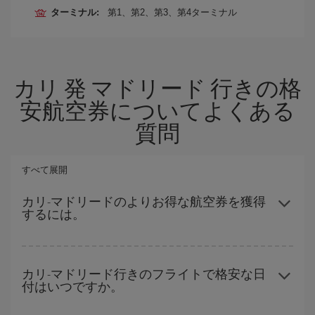
ターミナル:
第1、第2、第3、第4ターミナル
カリ 発 マドリード 行きの格
安航空券についてよくある
質問
すべて展開
カリ-マドリードのよりお得な航空券を獲得
するには。
ハイシーズンを避け、お早めにご購入いただき、往復便の日付や
時間帯にフレキシブルになることで、カリ-マドリード-destの格安
カリ-マドリード行きのフライトで格安な日
付はいつですか。
航空券が見つかり、お得な運賃を獲得できます。