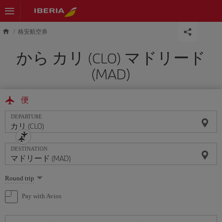
Skip to main content
格安航空券
から カリ (CLO) マドリード
(MAD)
便
DEPARTURE
DESTINATION
Select
Round trip
one
option
Pay with Avios