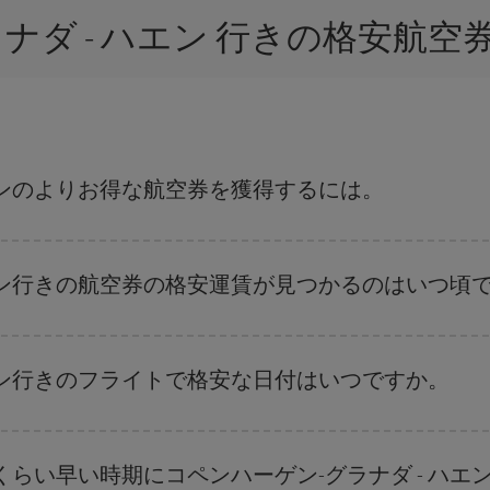
ラナダ - ハエン 行きの格安航
ハエンのよりお得な航空券を獲得するには。
復便の日付や時間帯にフレキシブルになることで、コペンハーゲン-グラナダ -
ハエン行きの航空券の格安運賃が見つかるのはいつ頃
航空券を取得できます。 目的地にもよりますが、通常に場合、クリスマスシ
出来るだけ早い時期
に航空券をご購入いただくことで、格安運賃が見つけやす
ハエン行きのフライトで格安な日付はいつですか。
、
格安航空券検索機能
をご利用いただくことが簡単です。 出発地、行先、ご
航空券
も表示されるため、お得な運賃を見つけることができます。 また、そ
らい早い時期にコペンハーゲン-グラナダ - ハエ
ことがあります。