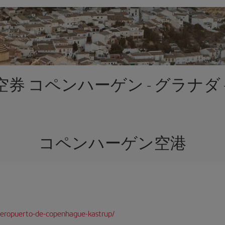
券 コペンハーゲン - グラナダ 
コペンハーゲン空港
aeropuerto-de-copenhague-kastrup/