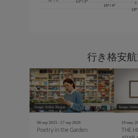
12º
/
2º
４
16º
/
4º
18º
行き格安航
Image: Arthur Bargan
Image: eliah
06 sep 2025 - 27 sep 2026
19 may 20
Poetry in the Garden
THE H
ARAB 