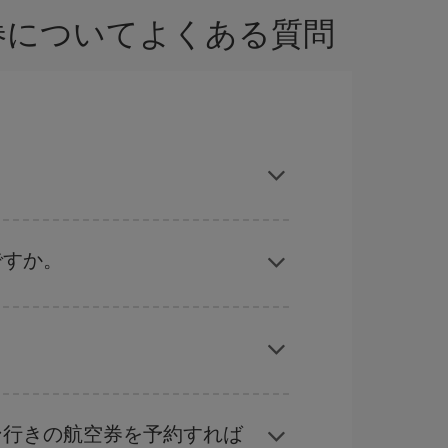
空券についてよくある質問
 ハエン-destの格安航空券が見つかり、お得な
ですか。
ーズン、イースター、学校のお休み期間はハイシ
くなります。
旅行予定日を入力してください。 入力した選択肢
れぞれの日付で異なる
時間帯
の航空券オプション
ン行きの航空券を予約すれば