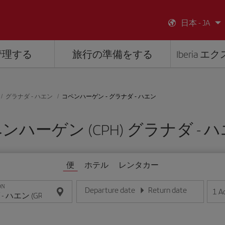
日本 - JA
管理する
旅行の準備をする
Iberia 
グラナダ - ハエン
コペンハーゲン - グラナダ - ハエン
ハーゲン (CPH) グラナダ - ハエ
便
ホテル
レンタカー
ON
Departure date
Return date
1
A
日/月/年の形式で日付を入力してください
日/月/年の形式で日付を入力