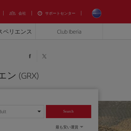
会社
サポートセンター
エクスペリエンス
Club Iberia
ン (GRX)
dult
Search
してください
最も安い運賃