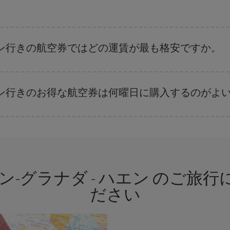
。 運賃は各便の空席数および格安運賃（エコノミー）のご利用可能な残数に
ハエン行きの航空券ではどの運賃が最も格安ですか。
さまざまな運賃をご用意することで格安価格を保証しています。 Básica運賃
ハエン行きのお得な航空券は何曜日に購入するのがよ
ます。 お得な航空券を見つけるためのヒントは、
早めのご予約とフレキシブ
、日付や時間帯をあまり固定せずに探したほうが、
よりお得な航空券を選択
す
ン-グラナダ - ハエン のご旅
ださい