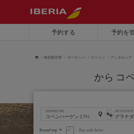
Skip to main content
予約する
予約を
格安航空券
ヨーロッパ
スペイン
アンダルシア
から コペン
DEPARTURE
DESTINATI
Select
Pay with Avios
Round trip