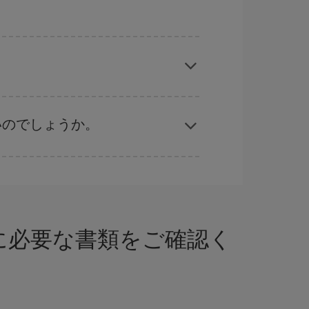
応じます。 このため、
格安航空券
を獲得するには
では、最安値の航空券を取得できます。
いのでしょうか。
ル
な計画です。通常の場合、
できるだけ早い時期
ることができます。
行に必要な書類をご確認く