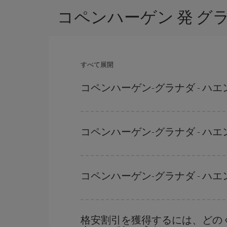
コペンハーゲン 発 グ
すべて展開
コペンハーゲン-グラナダ - 
ハイシーズンを避け、お早めにご購入いただき、往
運賃を獲得できます。
コペンハーゲン-グラナダ - 
ハイシーズンを避けて
のご旅行では、より格安な
ーズンです。 また、週末のご旅行をお考えなら
コペンハーゲン-グラナダ - 
どの日付に出発すれば最もお得かを見つけるには
だけではなく、往路および復路で
近い日付の格安
格安割引を獲得するには、どのく
を探すことでより格安な運賃の航空券が見つかる