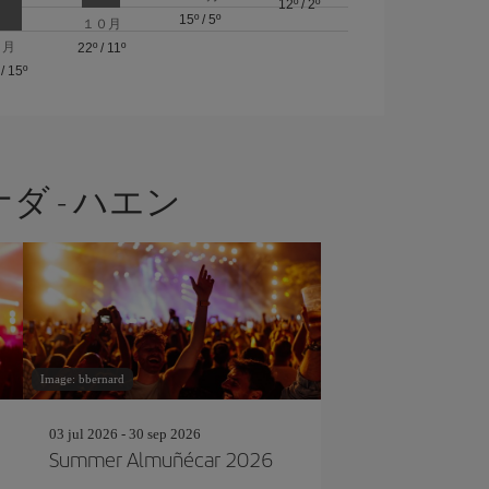
12º
/
2º
15º
/
5º
１０月
９月
22º
/
11º
/
15º
 - ハエン
Image: bbernard
03 jul 2026 - 30 sep 2026
Summer Almuñécar 2026