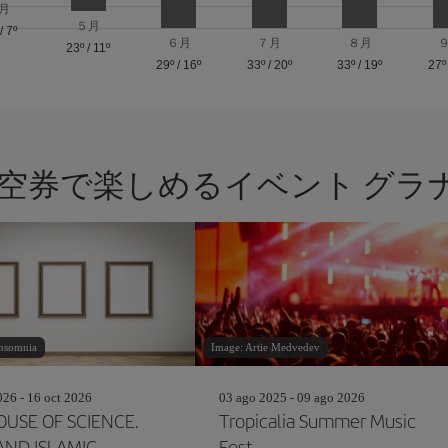
月
５月
/
7º
６月
７月
８月
23º
/
11º
29º
/
16º
33º
/
20º
33º
/
19º
27º
空券で楽しめるイベント グラナダ
insomnia
Image: Artie Medvedev
26 - 16 oct 2026
03 ago 2025 - 09 ago 2026
OUSE OF SCIENCE.
Tropicalia Summer Music
AND ISLAMIC
Fest