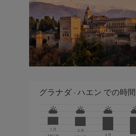
グラナダ - ハエン での時間
１月
２月
３月
11º
/
1º