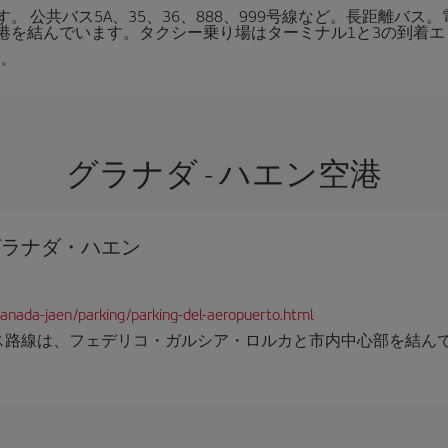
ます。 公共バス5A、35、36、888、999号線など。長距離バ
港を結んでいます。タクシー乗り場はターミナル1と3の到着エ
す。
グラナダ - ハエン空港
グラナダ・ハエン
granada-jaen/parking/parking-del-aeropuerto.html
ス路線は、フェデリコ・ガルシア・ロルカと市内中心部を結ん