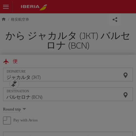
Skip to main content
格安航空券
から ジャカルタ (JKT) バルセ
ロナ (BCN)
便
DEPARTURE
DESTINATION
Select
Round trip
one
option
Pay with Avios