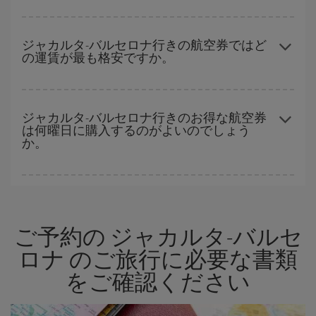
賃を見つけることができます。 また、それぞれの日付で異なる
時
間帯
の航空券オプションを探すことでより格安な運賃の航空券が
早い時期のご予約
で、格安航空券が見つかります。 運賃は各便の
見つかることがあります。
空席数および格安運賃（エコノミー）のご利用可能な残数に応じ
ジャカルタ-バルセロナ行きの航空券ではど
の運賃が最も格安ですか。
ます。 このため、
格安航空券
を獲得するには早い時期でのご購入
が
とても重要
です。
Iberiaでは、お客様のご旅行のニーズに応じたさまざまな運賃をご
用意することで格安価格を保証しています。 Básica運賃では、最
ジャカルタ-バルセロナ行きのお得な航空券
は何曜日に購入するのがよいのでしょう
安値の航空券を取得できます。
か。
格安航空券は曜日に関わらず見つかることがあります。 お得な航
空券を見つけるためのヒントは、
早めのご予約とフレキシブル
な
計画です。通常の場合、
できるだけ早い時期
に予約した航空券が
ご予約の ジャカルタ-バルセ
より格安となります。 また、日付や時間帯をあまり固定せずに探
したほうが、
よりお得な航空券を選択
することができます。
ロナ のご旅行に必要な書類
をご確認ください