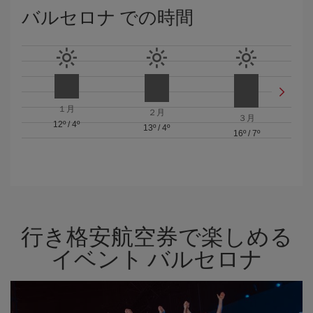
バルセロナ での時間
１月
２月
３月
12º
/
4º
13º
/
4º
16º
/
7º
行き格安航空券で楽しめる
イベント バルセロナ