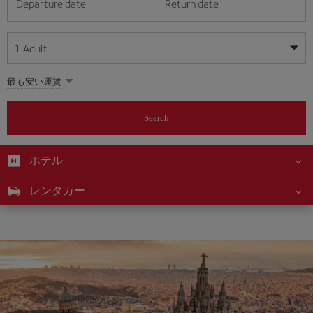
Departure date
Return date
1
Adult
My dates are flexible
My dates are flexible
最も安い運賃
1
+
Adult
August
August
2026
2026
From 24 years of age up until turning 65
Search
Lunes
Lunes
Martes
Martes
Miércoles
Miércoles
Jueves
Jueves
Viernes
Viernes
Sábado
Sábado
Domingo
Domingo
Su
Su
Mo
Mo
Tu
Tu
We
We
Th
Th
Fr
Fr
Sa
Sa
0
+
Child
From 2 years of age up until turning 11
ホテル
1
1
2
2
3
3
4
4
5
5
6
6
7
7
8
8
0
+
Infant
レンタカー
9
9
10
10
11
11
12
12
13
13
14
14
15
15
Up until turning 2 years of age
16
16
17
17
18
18
19
19
20
20
21
21
22
22
23
23
24
24
25
25
26
26
27
27
28
28
29
29
30
30
31
31