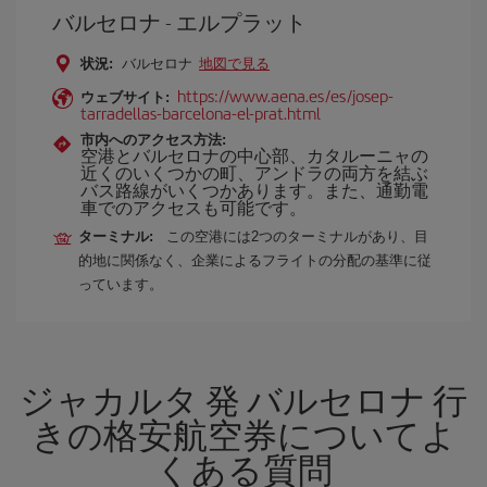
バルセロナ - エルプラット
状況:
バルセロナ
地図で見る
https://www.aena.es/es/josep-
ウェブサイト:
tarradellas-barcelona-el-prat.html
市内へのアクセス方法:
空港とバルセロナの中心部、カタルーニャの
近くのいくつかの町、アンドラの両方を結ぶ
バス路線がいくつかあります。また、通勤電
車でのアクセスも可能です。
ターミナル:
この空港には2つのターミナルがあり、目
的地に関係なく、企業によるフライトの分配の基準に従
っています。
ジャカルタ 発 バルセロナ 行
きの格安航空券についてよ
くある質問