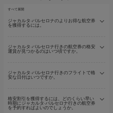
すべて展開
ジャカルタ-バルセロナのよりお得な航空券
を獲得するには。
ハイシーズンを避け、お早めにご購入いただき、往復便の日付や
時間帯にフレキシブルになることで、ジャカルタ-バルセロナ-dest
ジャカルタ-バルセロナ行きの航空券の格安
運賃が見つかるのはいつ頃ですか。
の格安航空券が見つかり、お得な運賃を獲得できます。
ハイシーズンを避けて
のご旅行では、より格安な航空券を取得で
きます。 目的地にもよりますが、通常に場合、クリスマスシーズ
ジャカルタ-バルセロナ行きのフライトで格
安な日付はいつですか。
ン、イースター、学校のお休み期間はハイシーズンです。 また、
週末のご旅行をお考えなら
出来るだけ早い時期
に航空券をご購入
いただくことで、格安運賃が見つけやすくなります。
どの日付に出発すれば最もお得かを見つけるには、
格安航空券検
索機能
をご利用いただくことが簡単です。 出発地、行先、ご旅行
格安割引を獲得するには、どのくらい早い
時期にジャカルタ-バルセロナ行きの航空券
予定日を入力してください。 入力した選択肢だけではなく、往路
を予約すればよいのでしょうか。
および復路で
近い日付の格安航空券
も表示されるため、お得な運