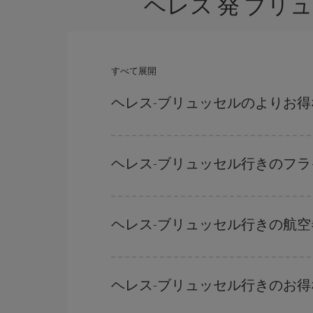
ヘレス 発 ブリ
すべて展開
ヘレス-ブリュッセルのよりお
ハイシーズンを避け、お早めにご購入いただき、往
きます。
ヘレス-ブリュッセル行きのフ
どの日付に出発すれば最もお得かを見つけるには
だけではなく、往路および復路で
近い日付の格安
ヘレス-ブリュッセル行きの航
を探すことでより格安な運賃の航空券が見つかる
ハイシーズンを避けて
のご旅行では、より格安な
ーズンです。 また、週末のご旅行をお考えなら
ヘレス-ブリュッセル行きのお