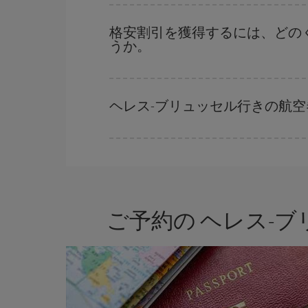
格安航空券は曜日に関わらず見つかることがあり
に予約した航空券がより格安となります。 また
格安割引を獲得するには、どの
うか。
早い時期のご予約
で、格安航空券が見つかります
早い時期でのご購入が
とても重要
です。
ヘレス-ブリュッセル行きの航
Iberiaでは、お客様のご旅行のニーズに応じた
ご予約の ヘレス-