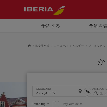
Skip to main content
予約する
予約を
格安航空券
ヨーロッパ
ベルギー
ブリュッセル
か
DEPARTURE
DESTINATI
Select
Pay with Avios
Round trip