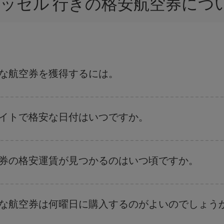
ュッセル 行きの格安航空券に
得な航空券を獲得するには。
復便の日付や時間帯にフレキシブルになることで、ヘレス-ブリュッセル-de
ライトで格安な日付はいつですか。
、
格安航空券検索機能
をご利用いただくことが簡単です。 出発地、行先、ご
航空券
も表示されるため、お得な運賃を見つけることができます。 また、そ
空券の格安運賃が見つかるのはいつ頃ですか。
ことがあります。
航空券を取得できます。 目的地にもよりますが、通常に場合、クリスマスシ
出来るだけ早い時期
に航空券をご購入いただくことで、格安運賃が見つけやす
得な航空券は何曜日に購入するのがよいのでしょう