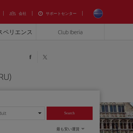
会社
サポートセンター
エクスペリエンス
Club Iberia
U)
dult
Search
してください
最も安い運賃