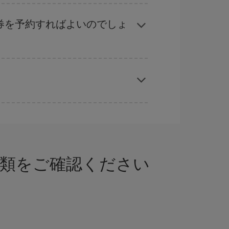
ル
な計画です。通常の場合、
できるだけ早い時期
ることができます。
券を予約すればよいのでしょ
応じます。 このため、
格安航空券
を獲得するには
では、最安値の航空券を取得できます。
書類をご確認ください