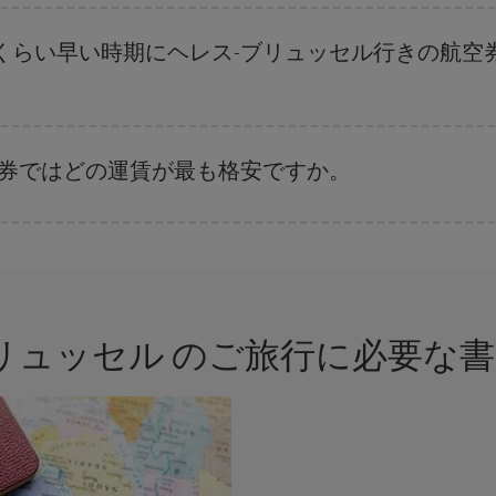
ます。 お得な航空券を見つけるためのヒントは、
早めのご予約とフレキシブ
、日付や時間帯をあまり固定せずに探したほうが、
よりお得な航空券を選択
す
くらい早い時期にヘレス-ブリュッセル行きの航空
。 運賃は各便の空席数および格安運賃（エコノミー）のご利用可能な残数に
空券ではどの運賃が最も格安ですか。
さまざまな運賃をご用意することで格安価格を保証しています。 Básica運賃
ブリュッセル のご旅行に必要な