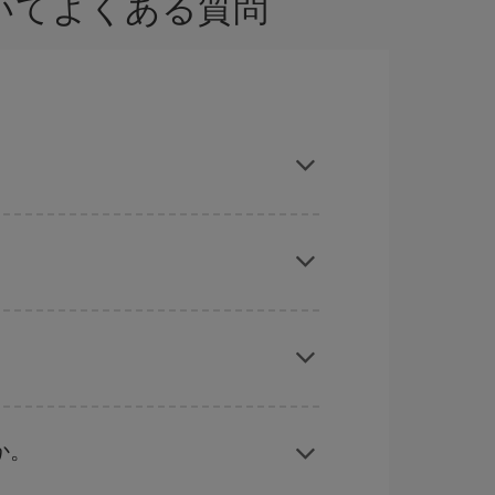
ついてよくある質問
stの格安航空券が見つかり、お得な運賃を獲得で
旅行予定日を入力してください。 入力した選択肢
れぞれの日付で異なる
時間帯
の航空券オプション
ーズン、イースター、学校のお休み期間はハイシ
くなります。
か。