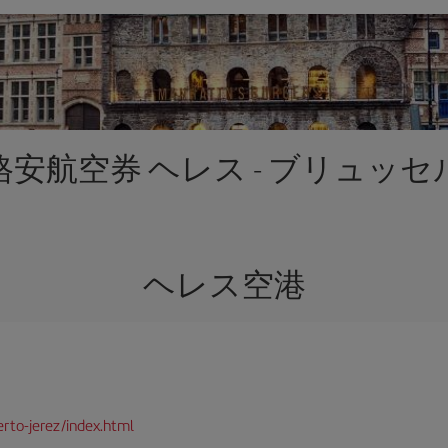
格安航空券 ヘレス - ブリュッセ
ヘレス空港
rto-jerez/index.html