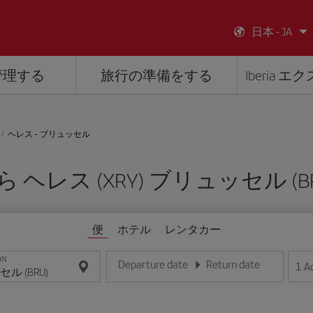
日本 - JA
管理する
旅行の準備をする
Iberia 
ヘレス - ブリュッセル
ら ヘレス (XRY) ブリュッセル (BR
便
ホテル
レンタカー
ON
Departure date
Return date
1
A
日/月/年の形式で日付を入力してください
日/月/年の形式で日付を入力