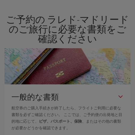
空券を見つけるためのヒントは、
早めのご予約とフレキシブル
な
計画です。通常の場合、
できるだけ早い時期
に予約した航空券が
ご予約の ラレド-マドリード
より格安となります。 また、日付や時間帯をあまり固定せずに探
したほうが、
よりお得な航空券を選択
することができます。
のご旅行に必要な書類をご
確認ください
一般的な書類
航空券のご購入手続きが終了したら、フライトご利用に必要な
書類を必ずご確認ください。 ここでは、ご予約便の出発地と目
的地に応じて、
ビザ、パスポート、保険
、またはその他の書類
が必要かどうかを確認できます。