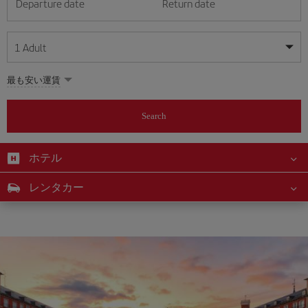
Departure date
Return date
1
Adult
My dates are flexible
My dates are flexible
最も安い運賃
1
+
Adult
August
August
2026
2026
From 24 years of age up until turning 65
Search
Lunes
Lunes
Martes
Martes
Miércoles
Miércoles
Jueves
Jueves
Viernes
Viernes
Sábado
Sábado
Domingo
Domingo
Su
Su
Mo
Mo
Tu
Tu
We
We
Th
Th
Fr
Fr
Sa
Sa
0
+
Child
From 2 years of age up until turning 11
ホテル
1
1
2
2
3
3
4
4
5
5
6
6
7
7
8
8
0
+
Infant
レンタカー
9
9
10
10
11
11
12
12
13
13
14
14
15
15
Up until turning 2 years of age
16
16
17
17
18
18
19
19
20
20
21
21
22
22
23
23
24
24
25
25
26
26
27
27
28
28
29
29
30
30
31
31