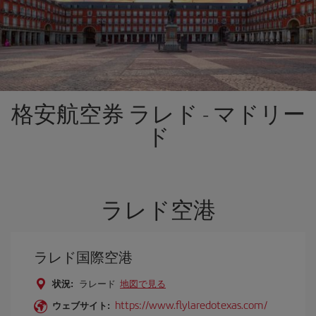
格安航空券 ラレド - マドリー
ド
ラレド空港
ラレド国際空港
状況:
ラレード
地図で見る
https://www.flylaredotexas.com/
ウェブサイト: