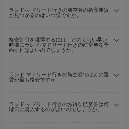
どの日付に出発すれば最もお得かを見つけるには、
格安航空券検
索機能
をご利用いただくことが簡単です。 出発地、行先、ご旅行
ラレド-マドリード行きの航空券の格安運賃
が見つかるのはいつ頃ですか。
予定日を入力してください。 入力した選択肢だけではなく、往路
および復路で
近い日付の格安航空券
も表示されるため、お得な運
賃を見つけることができます。 また、それぞれの日付で異なる
時
ハイシーズンを避けて
のご旅行では、より格安な航空券を取得で
間帯
の航空券オプションを探すことでより格安な運賃の航空券が
きます。 目的地にもよりますが、通常に場合、クリスマスシーズ
格安割引を獲得するには、どのくらい早い
見つかることがあります。
時期にラレド-マドリード行きの航空券を予
ン、イースター、学校のお休み期間はハイシーズンです。 また、
約すればよいのでしょうか。
週末のご旅行をお考えなら
出来るだけ早い時期
に航空券をご購入
いただくことで、格安運賃が見つけやすくなります。
早い時期のご予約
で、格安航空券が見つかります。 運賃は各便の
空席数および格安運賃（エコノミー）のご利用可能な残数に応じ
ラレド-マドリード行きの航空券ではどの運
賃が最も格安ですか。
ます。 このため、
格安航空券
を獲得するには早い時期でのご購入
が
とても重要
です。
Iberiaでは、お客様のご旅行のニーズに応じたさまざまな運賃をご
用意することで格安価格を保証しています。 Básica運賃では、最
ラレド-マドリード行きのお得な航空券は何
曜日に購入するのがよいのでしょうか。
安値の航空券を取得できます。
格安航空券は曜日に関わらず見つかることがあります。 お得な航