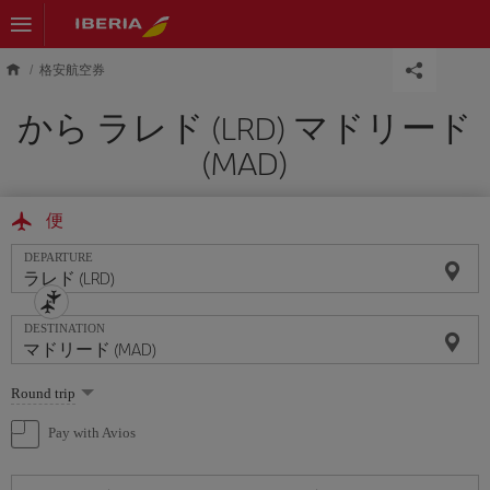
Skip to main content
格安航空券
から ラレド (LRD) マドリード
(MAD)
便
DEPARTURE
DESTINATION
Select
Round trip
one
option
Pay with Avios