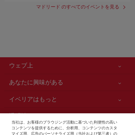
マドリード のすべてのイベントを見る
ウェブ上
あなたに興味がある
お客様の安全が第一です
イベリアはもっと
アクセシビリティの宣言
ニュースと最新情報
サービスのお約束
透明性
イベリアグループ
Iberia.com サイトマップ
当社は、お客様のブラウジング活動に基づいた利便性の高い
利用規約
コンテンツを提供するために、分析用、コンテンツのカスタ
株主および投資家向け情報
お電話での航空券販売
マイズ用、広告のパーソナライズ用（当社および第三者）の