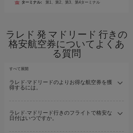
ターミナル:
第1、第2、第3、第4ターミナル
ラレド 発 マドリード 行きの
格安航空券についてよくあ
る質問
すべて展開
ラレド-マドリードのよりお得な航空券を獲
得するには。
ハイシーズンを避け、お早めにご購入いただき、往復便の日付や
時間帯にフレキシブルになることで、ラレド-マドリード-destの格
ラレド-マドリード行きのフライトで格安な
日付はいつですか。
安航空券が見つかり、お得な運賃を獲得できます。