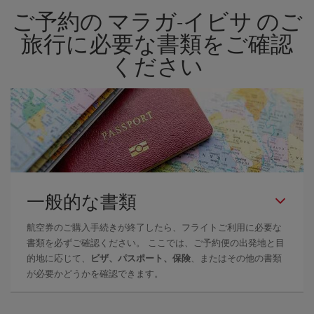
ご予約の マラガ-イビサ のご
より格安となります。 また、日付や時間帯をあまり固定せずに探
したほうが、
よりお得な航空券を選択
することができます。
旅行に必要な書類をご確認
ください
一般的な書類
航空券のご購入手続きが終了したら、フライトご利用に必要な
書類を必ずご確認ください。 ここでは、ご予約便の出発地と目
的地に応じて、
ビザ、パスポート、保険
、またはその他の書類
が必要かどうかを確認できます。