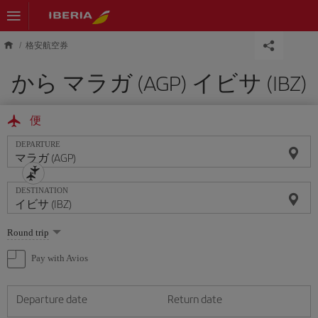
Skip to main content
格安航空券
から マラガ (AGP) イビサ (IBZ)
便
DEPARTURE
DESTINATION
Select
Round trip
one
option
Pay with Avios
Departure date
Return date