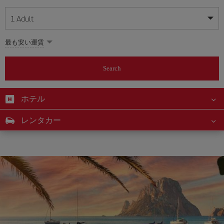
1
Adult
My dates are flexible
My dates are flexible
最も安い運賃
1
+
Adult
August
August
2026
2026
From 24 years of age up until turning 65
Search
Lunes
Lunes
Martes
Martes
Miércoles
Miércoles
Jueves
Jueves
Viernes
Viernes
Sábado
Sábado
Domingo
Domingo
Su
Su
Mo
Mo
Tu
Tu
We
We
Th
Th
Fr
Fr
Sa
Sa
0
+
Child
From 2 years of age up until turning 11
ホテル
1
1
2
2
3
3
4
4
5
5
6
6
7
7
8
8
0
+
Infant
レンタカー
9
9
10
10
11
11
12
12
13
13
14
14
15
15
Up until turning 2 years of age
16
16
17
17
18
18
19
19
20
20
21
21
22
22
23
23
24
24
25
25
26
26
27
27
28
28
29
29
30
30
31
31