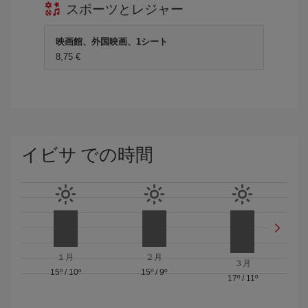
スポーツとレジャー
映画館、外国映画、1シート
8,75 €
イビサ での時間
１月
２月
３月
15º
/
10º
15º
/
9º
17º
/
11º