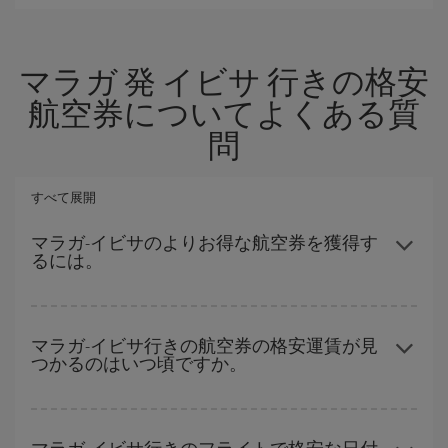
マラガ 発 イビサ 行きの格安
航空券についてよくある質
問
すべて展開
マラガ-イビサのよりお得な航空券を獲得す
るには。
ハイシーズンを避け、お早めにご購入いただき、往復便の日付や
時間帯にフレキシブルになることで、マラガ-イビサ-destの格安航
マラガ-イビサ行きの航空券の格安運賃が見
つかるのはいつ頃ですか。
空券が見つかり、お得な運賃を獲得できます。
ハイシーズンを避けて
のご旅行では、より格安な航空券を取得で
きます。 目的地にもよりますが、通常に場合、クリスマスシーズ