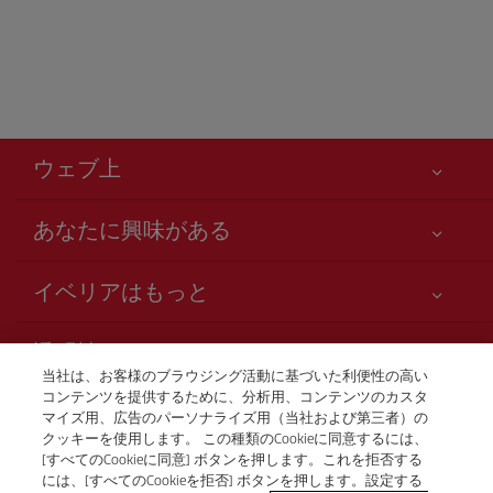
ウェブ上
あなたに興味がある
お客様の安全が第一です
イベリアはもっと
アクセシビリティの宣言
ニュースと最新情報
サービスのお約束
透明性
イベリアグループ
Iberia.com サイトマップ
当社は、お客様のブラウジング活動に基づいた利便性の高い
利用規約
コンテンツを提供するために、分析用、コンテンツのカスタ
株主および投資家向け情報
お電話での航空券販売
マイズ用、広告のパーソナライズ用（当社および第三者）の
運送約款
+81 0 3 3298 5238
Iberia の提携航空会社
クッキーを使用します。 この種類のCookieに同意するには、
[すべてのCookieに同意] ボタンを押します。これを拒否する
ご搭乗者の権利
British Airways
Tokio
には、[すべてのCookieを拒否] ボタンを押します。設定する