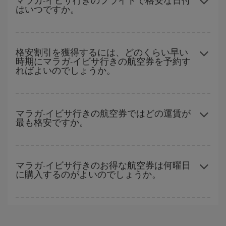
マラガ-イビサ行きのフライトで格安な日付
はいつですか。
ン、イースター、学校のお休み期間はハイシーズンです。 また、
週末のご旅行をお考えなら
出来るだけ早い時期
に航空券をご購入
いただくことで、格安運賃が見つけやすくなります。
どの日付に出発すれば最もお得かを見つけるには、
格安航空券検
索機能
をご利用いただくことが簡単です。 出発地、行先、ご旅行
格安割引を獲得するには、どのくらい早い
時期にマラガ-イビサ行きの航空券を予約す
予定日を入力してください。 入力した選択肢だけではなく、往路
ればよいのでしょうか。
および復路で
近い日付の格安航空券
も表示されるため、お得な運
賃を見つけることができます。 また、それぞれの日付で異なる
時
間帯
の航空券オプションを探すことでより格安な運賃の航空券が
早い時期のご予約
で、格安航空券が見つかります。 運賃は各便の
見つかることがあります。
空席数および格安運賃（エコノミー）のご利用可能な残数に応じ
マラガ-イビサ行きの航空券ではどの運賃が
最も格安ですか。
ます。 このため、
格安航空券
を獲得するには早い時期でのご購入
が
とても重要
です。
Iberiaでは、お客様のご旅行のニーズに応じたさまざまな運賃をご
用意することで格安価格を保証しています。 Básica運賃では、最
マラガ-イビサ行きのお得な航空券は何曜日
に購入するのがよいのでしょうか。
安値の航空券を取得できます。
格安航空券は曜日に関わらず見つかることがあります。 お得な航
空券を見つけるためのヒントは、
早めのご予約とフレキシブル
な
計画です。通常の場合、
できるだけ早い時期
に予約した航空券が