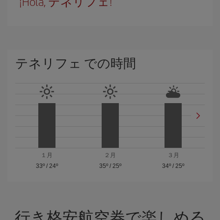
¡Hola, テネリフェ!
テネリフェ での時間
１月
２月
３月
33º
/
24º
35º
/
25º
34º
/
25º
行き格安航空券で楽しめる