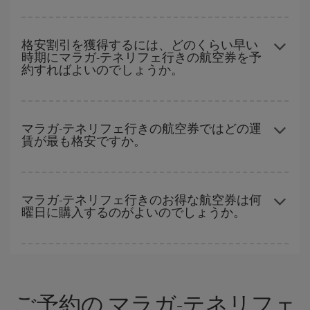
賃を見つけることができます。 また、それぞれの日付で異なる
時
ハイシーズンを避けて
のご旅行では、より格安な航空券を取得で
間帯
の航空券オプションを探すことでより格安な運賃の航空券が
きます。 目的地にもよりますが、通常に場合、クリスマスシーズ
格安割引を獲得するには、どのくらい早い
見つかることがあります。
時期にマラガ-テネリフェ行きの航空券を予
ン、イースター、学校のお休み期間はハイシーズンです。 また、
約すればよいのでしょうか。
週末のご旅行をお考えなら
出来るだけ早い時期
に航空券をご購入
いただくことで、格安運賃が見つけやすくなります。
早い時期のご予約
で、格安航空券が見つかります。 運賃は各便の
空席数および格安運賃（エコノミー）のご利用可能な残数に応じ
マラガ-テネリフェ行きの航空券ではどの運
賃が最も格安ですか。
ます。 このため、
格安航空券
を獲得するには早い時期でのご購入
が
とても重要
です。
Iberiaでは、お客様のご旅行のニーズに応じたさまざまな運賃をご
用意することで格安価格を保証しています。 Básica運賃では、最
マラガ-テネリフェ行きのお得な航空券は何
曜日に購入するのがよいのでしょうか。
安値の航空券を取得できます。
格安航空券は曜日に関わらず見つかることがあります。 お得な航
空券を見つけるためのヒントは、
早めのご予約とフレキシブル
な
計画です。通常の場合、
できるだけ早い時期
に予約した航空券が
ご予約の マラガ-テネリフェ
より格安となります。 また、日付や時間帯をあまり固定せずに探