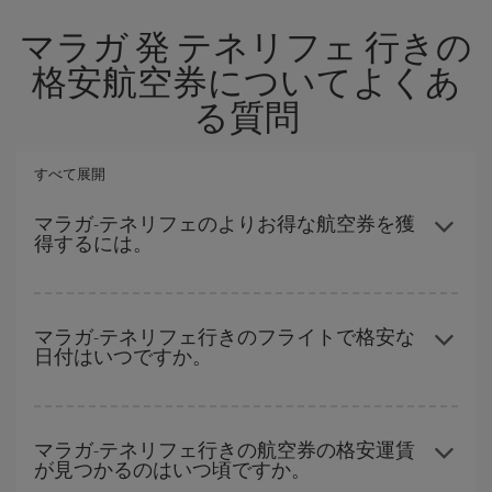
マラガ 発 テネリフェ 行きの
格安航空券についてよくあ
る質問
すべて展開
マラガ-テネリフェのよりお得な航空券を獲
得するには。
ハイシーズンを避け、お早めにご購入いただき、往復便の日付や
時間帯にフレキシブルになることで、マラガ-テネリフェ-destの格
マラガ-テネリフェ行きのフライトで格安な
日付はいつですか。
安航空券が見つかり、お得な運賃を獲得できます。
どの日付に出発すれば最もお得かを見つけるには、
格安航空券検
索機能
をご利用いただくことが簡単です。 出発地、行先、ご旅行
マラガ-テネリフェ行きの航空券の格安運賃
が見つかるのはいつ頃ですか。
予定日を入力してください。 入力した選択肢だけではなく、往路
および復路で
近い日付の格安航空券
も表示されるため、お得な運