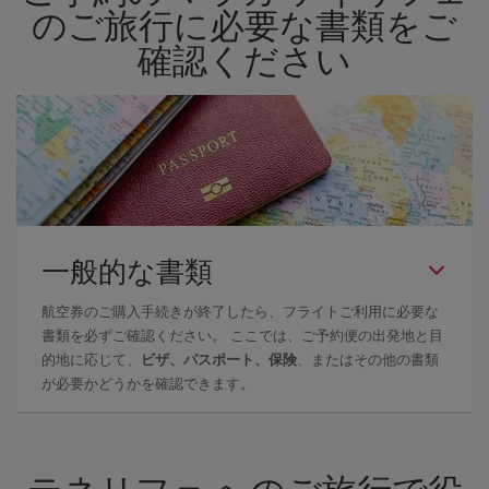
したほうが、
よりお得な航空券を選択
することができます。
のご旅行に必要な書類をご
確認ください
一般的な書類
航空券のご購入手続きが終了したら、フライトご利用に必要な
書類を必ずご確認ください。 ここでは、ご予約便の出発地と目
的地に応じて、
ビザ、パスポート、保険
、またはその他の書類
が必要かどうかを確認できます。