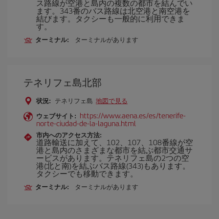
ス路線が空港と島内の複数の都市を結んでい
ます。343番のバス路線は北空港と南空港を
結びます。タクシーも一般的に利用できま
す。
ターミナル:
ターミナルがあります
テネリフェ島北部
状況:
テネリフェ島
地図で見る
https://www.aena.es/es/tenerife-
ウェブサイト:
norte-ciudad-de-la-laguna.html
市内へのアクセス方法:
道路輸送に加えて、102、107、108番線が空
港と島内のさまざまな都市を結ぶ都市交通サ
ービスがあります。テネリフェ島の2つの空
港(北と南)を結ぶバス路線(343)もあります。
タクシーでも移動できます。
ターミナル:
ターミナルがあります