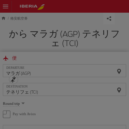
Skip to main content
格安航空券
から マラガ (AGP) テネリフ
ェ (TCI)
便
DEPARTURE
DESTINATION
Select
Round trip
one
option
Pay with Avios