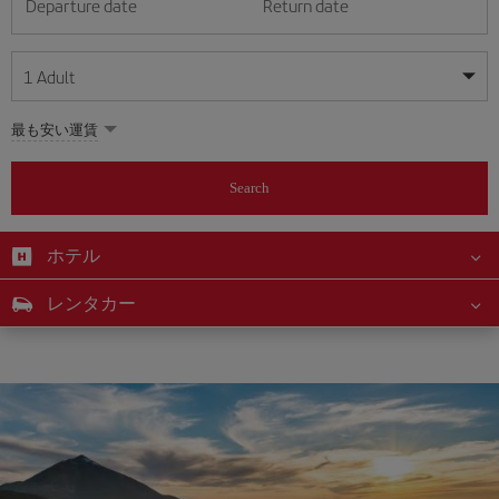
Departure date
Return date
1
Adult
My dates are flexible
My dates are flexible
最も安い運賃
1
+
Adult
August
August
2026
2026
From 24 years of age up until turning 65
Search
Lunes
Lunes
Martes
Martes
Miércoles
Miércoles
Jueves
Jueves
Viernes
Viernes
Sábado
Sábado
Domingo
Domingo
Su
Su
Mo
Mo
Tu
Tu
We
We
Th
Th
Fr
Fr
Sa
Sa
0
+
Child
From 2 years of age up until turning 11
ホテル
1
1
2
2
3
3
4
4
5
5
6
6
7
7
8
8
0
+
Infant
レンタカー
9
9
10
10
11
11
12
12
13
13
14
14
15
15
Up until turning 2 years of age
16
16
17
17
18
18
19
19
20
20
21
21
22
22
23
23
24
24
25
25
26
26
27
27
28
28
29
29
30
30
31
31