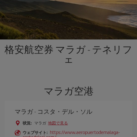
格安航空券 マラガ - テネリフ
ェ
マラガ空港
マラガ - コスタ・デル・ソル
状況:
マラガ
地図で見る
https://www.aeropuertodemalaga-
ウェブサイト:
costadelsol.com/