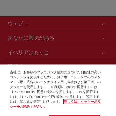
ウェブ上
あなたに興味がある
お客様の安全が第一です
イベリアはもっと
アクセシビリティの宣言
ニュースと最新情報
サービスのお約束
透明性
イベリアグループ
Iberia.com サイトマップ
当社は、お客様のブラウジング活動に基づいた利便性の高い
利用規約
コンテンツを提供するために、分析用、コンテンツのカスタ
株主および投資家向け情報
お電話での航空券販売
マイズ用、広告のパーソナライズ用（当社および第三者）の
運送約款
+81 0 3 3298 5238
Iberia の提携航空会社
クッキーを使用します。 この種類のCookieに同意するには、
[すべてのCookieに同意] ボタンを押します。これを拒否する
ご搭乗者の権利
British Airways
Tokio
には、[すべてのCookieを拒否] ボタンを押します。設定する
プログラム Club Iberia の一般規約
月曜日～金曜日、午前9時～午後5時（スペイン語、英語、日
には、[Cookieの設定] を押します。
詳しくは、クッキーポリ
シーをお読みください。
本語）。
iberia.comのご登録規約