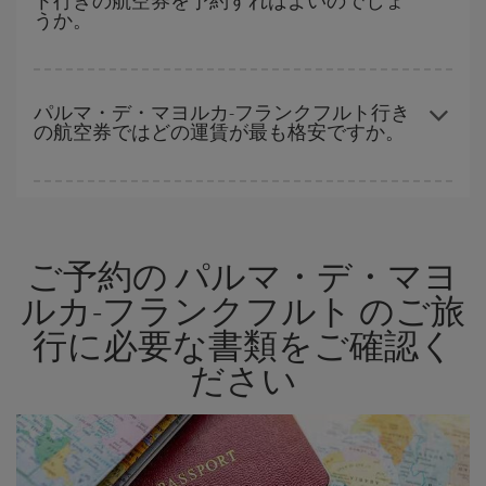
ト行きの航空券を予約すればよいのでしょ
より格安となります。 また、日付や時間帯をあまり固定せずに探
うか。
したほうが、
よりお得な航空券を選択
することができます。
早い時期のご予約
で、格安航空券が見つかります。 運賃は各便の
空席数および格安運賃（エコノミー）のご利用可能な残数に応じ
パルマ・デ・マヨルカ-フランクフルト行き
の航空券ではどの運賃が最も格安ですか。
ます。 このため、
格安航空券
を獲得するには早い時期でのご購入
が
とても重要
です。
Iberiaでは、お客様のご旅行のニーズに応じたさまざまな運賃をご
用意することで格安価格を保証しています。 Básica運賃では、最
安値の航空券を取得できます。
ご予約の パルマ・デ・マヨ
ルカ-フランクフルト のご旅
行に必要な書類をご確認く
ださい