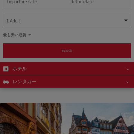
Departure date
Return date
1
Adult
My dates are flexible
My dates are flexible
最も安い運賃
1
+
Adult
August
August
2026
2026
From 24 years of age up until turning 65
Search
Lunes
Lunes
Martes
Martes
Miércoles
Miércoles
Jueves
Jueves
Viernes
Viernes
Sábado
Sábado
Domingo
Domingo
Su
Su
Mo
Mo
Tu
Tu
We
We
Th
Th
Fr
Fr
Sa
Sa
0
+
Child
From 2 years of age up until turning 11
ホテル
1
1
2
2
3
3
4
4
5
5
6
6
7
7
8
8
0
+
Infant
レンタカー
9
9
10
10
11
11
12
12
13
13
14
14
15
15
Up until turning 2 years of age
16
16
17
17
18
18
19
19
20
20
21
21
22
22
23
23
24
24
25
25
26
26
27
27
28
28
29
29
30
30
31
31