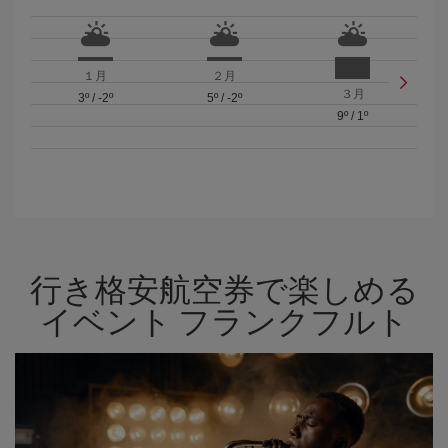
１月
２月
３月
3º
/
-2º
5º
/
-2º
9º
/
1º
行き格安航空券で楽しめる
イベント フランクフルト