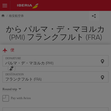
Skip to main content
格安航空券
から パルマ・デ・マヨルカ
(PMI) フランクフルト (FRA)
便
DEPARTURE
DESTINATION
Select
Round trip
one
option
Pay with Avios