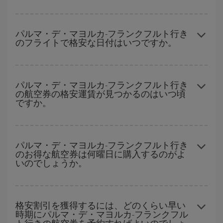
ハイシーズンを避け、お早めにご購入いただき、往復便の日付や
時間帯にフレキシブルになることで、パルマ・デ・マヨルカ-フラ
パルマ・デ・マヨルカ-フランクフルト行き
のフライトで格安な日付はいつですか。
ンクフルト-destの格安航空券が見つかり、お得な運賃を獲得でき
ます。
どの日付に出発すれば最もお得かを見つけるには、
格安航空券検
索機能
をご利用いただくことが簡単です。 出発地、行先、ご旅行
パルマ・デ・マヨルカ-フランクフルト行き
の航空券の格安運賃が見つかるのはいつ頃
予定日を入力してください。 入力した選択肢だけではなく、往路
ですか。
および復路で
近い日付の格安航空券
も表示されるため、お得な運
賃を見つけることができます。 また、それぞれの日付で異なる
時
間帯
の航空券オプションを探すことでより格安な運賃の航空券が
ハイシーズンを避けて
のご旅行では、より格安な航空券を取得で
見つかることがあります。
きます。 目的地にもよりますが、通常に場合、クリスマスシーズ
パルマ・デ・マヨルカ-フランクフルト行き
のお得な航空券は何曜日に購入するのがよ
ン、イースター、学校のお休み期間はハイシーズンです。 また、
いのでしょうか。
週末のご旅行をお考えなら
出来るだけ早い時期
に航空券をご購入
いただくことで、格安運賃が見つけやすくなります。
格安航空券は曜日に関わらず見つかることがあります。 お得な航
空券を見つけるためのヒントは、
早めのご予約とフレキシブル
な
格安割引を獲得するには、どのくらい早い
時期にパルマ・デ・マヨルカ-フランクフル
計画です。通常の場合、
できるだけ早い時期
に予約した航空券が