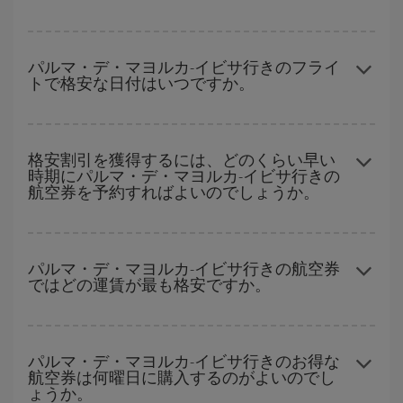
ハイシーズンを避けて
のご旅行では、より格安な航空券を取得で
きます。 目的地にもよりますが、通常に場合、クリスマスシーズ
パルマ・デ・マヨルカ-イビサ行きのフライ
トで格安な日付はいつですか。
ン、イースター、学校のお休み期間はハイシーズンです。 また、
週末のご旅行をお考えなら
出来るだけ早い時期
に航空券をご購入
いただくことで、格安運賃が見つけやすくなります。
どの日付に出発すれば最もお得かを見つけるには、
格安航空券検
索機能
をご利用いただくことが簡単です。 出発地、行先、ご旅行
格安割引を獲得するには、どのくらい早い
時期にパルマ・デ・マヨルカ-イビサ行きの
予定日を入力してください。 入力した選択肢だけではなく、往路
航空券を予約すればよいのでしょうか。
および復路で
近い日付の格安航空券
も表示されるため、お得な運
賃を見つけることができます。 また、それぞれの日付で異なる
時
間帯
の航空券オプションを探すことでより格安な運賃の航空券が
早い時期のご予約
で、格安航空券が見つかります。 運賃は各便の
見つかることがあります。
空席数および格安運賃（エコノミー）のご利用可能な残数に応じ
パルマ・デ・マヨルカ-イビサ行きの航空券
ではどの運賃が最も格安ですか。
ます。 このため、
格安航空券
を獲得するには早い時期でのご購入
が
とても重要
です。
Iberiaでは、お客様のご旅行のニーズに応じたさまざまな運賃をご
用意することで格安価格を保証しています。 Básica運賃では、最
パルマ・デ・マヨルカ-イビサ行きのお得な
航空券は何曜日に購入するのがよいのでし
安値の航空券を取得できます。
ょうか。