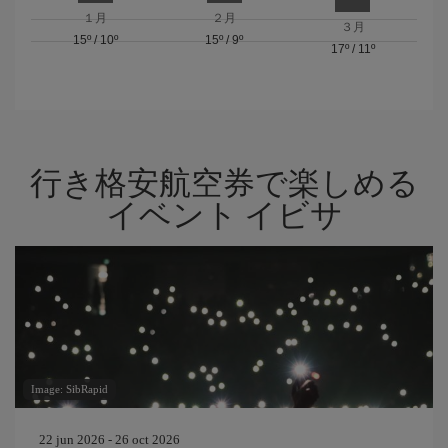
１月
２月
３月
15º
/
10º
15º
/
9º
17º
/
11º
行き格安航空券で楽しめる
イベント イビサ
Image: SibRapid
22 jun 2026 - 26 oct 2026