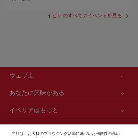
イビサ のすべてのイベントを見る
ウェブ上
あなたに興味がある
お客様の安全が第一です
イベリアはもっと
アクセシビリティの宣言
ニュースと最新情報
サービスのお約束
透明性
イベリアグループ
Iberia.com サイトマップ
当社は、お客様のブラウジング活動に基づいた利便性の高い