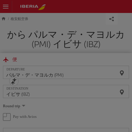
Skip to main content
格安航空券
から パルマ・デ・マヨルカ
(PMI) イビサ (IBZ)
便
DEPARTURE
DESTINATION
Select
Round trip
one
option
Pay with Avios