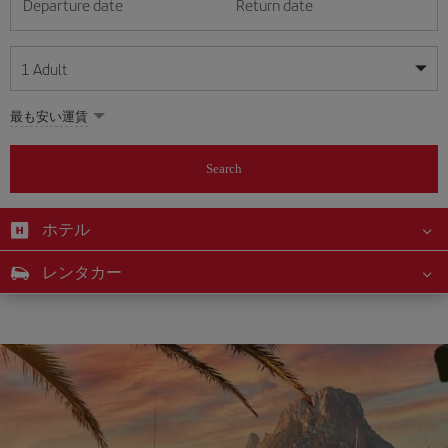
Departure date
Return date
1
Adult
My dates are flexible
My dates are flexible
最も安い運賃
1
+
Adult
August
August
2026
2026
From 24 years of age up until turning 65
Search
Lunes
Lunes
Martes
Martes
Miércoles
Miércoles
Jueves
Jueves
Viernes
Viernes
Sábado
Sábado
Domingo
Domingo
Su
Su
Mo
Mo
Tu
Tu
We
We
Th
Th
Fr
Fr
Sa
Sa
0
+
Child
From 2 years of age up until turning 11
ホテル
1
1
2
2
3
3
4
4
5
5
6
6
7
7
8
8
0
+
Infant
レンタカー
9
9
10
10
11
11
12
12
13
13
14
14
15
15
Up until turning 2 years of age
16
16
17
17
18
18
19
19
20
20
21
21
22
22
23
23
24
24
25
25
26
26
27
27
28
28
29
29
30
30
31
31