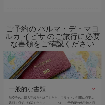
格安航空券は曜日に関わらず見つかることがあります。 お得な航
空券を見つけるためのヒントは、
早めのご予約とフレキシブル
な
計画です。通常の場合、
できるだけ早い時期
に予約した航空券が
ご予約の パルマ・デ・マヨ
より格安となります。 また、日付や時間帯をあまり固定せずに探
したほうが、
よりお得な航空券を選択
することができます。
ルカ-イビサ のご旅行に必要
な書類をご確認ください
一般的な書類
航空券のご購入手続きが終了したら、フライトご利用に必要な
書類を必ずご確認ください。 ここでは、ご予約便の出発地と目