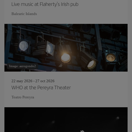
Live music at Flaherty's Irish pub
Balearic Islands
Image: aerogondo2
22 may 2026 - 27 oct 2026
WHO at the Pereyra Theater
Teatro Pereyra