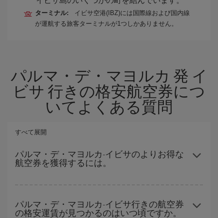
ターミナル:
イビサ空港(IBZ)には国際線および国内線
が運航する旅客ターミナルが1つしかありません。
パルマ・デ・マヨルカ 発 イ
ビサ 行きの格安航空券につ
いてよくある質問
すべて展開
パルマ・デ・マヨルカ-イビサのよりお得な
航空券を獲得するには。
ハイシーズンを避け、お早めにご購入いただき、往復便の日付や
時間帯にフレキシブルになることで、パルマ・デ・マヨルカ-イビ
パルマ・デ・マヨルカ-イビサ行きの航空券
の格安運賃が見つかるのはいつ頃ですか。
サ-destの格安航空券が見つかり、お得な運賃を獲得できます。