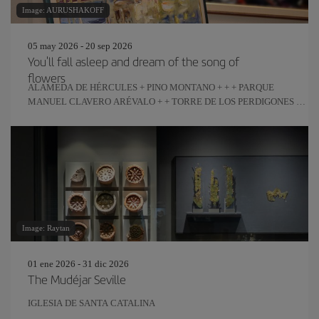
Image: AURUSHAKOFF
05 may 2026 - 20 sep 2026
You'll fall asleep and dream of the song of
flowers
ALAMEDA DE HÉRCULES + PINO MONTANO + + + PARQUE
MANUEL CLAVERO ARÉVALO + + TORRE DE LOS PERDIGONES +
REAL FÁBRICA DE ARTILLERÍA
Image: Raytan
01 ene 2026 - 31 dic 2026
The Mudéjar Seville
IGLESIA DE SANTA CATALINA