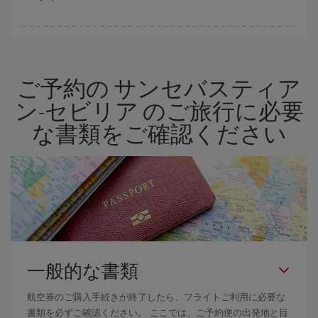
格安航空券は曜日に関わらず見つかることがあります。 お得な航
空券を見つけるためのヒントは、
早めのご予約とフレキシブル
な
計画です。通常の場合、
できるだけ早い時期
に予約した航空券が
ご予約の サンセバスティア
より格安となります。 また、日付や時間帯をあまり固定せずに探
したほうが、
よりお得な航空券を選択
することができます。
ン-セビリア のご旅行に必要
な書類をご確認ください
一般的な書類
航空券のご購入手続きが終了したら、フライトご利用に必要な
書類を必ずご確認ください。 ここでは、ご予約便の出発地と目