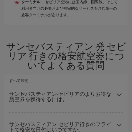
ターミナル:
セビリア空港には国内線、国際線、そして
利用者向けの必要および補完的なサービスを含む単一の
旅客ターミナルがあります。
サンセバスティアン 発 セビ
リア 行きの格安航空券につ
いてよくある質問
すべて展開
サンセバスティアン-セビリアのよりお得な
航空券を獲得するには。
ハイシーズンを避け、お早めにご購入いただき、往復便の日付や
時間帯にフレキシブルになることで、サンセバスティアン-セビリ
サンセバスティアン-セビリア行きのフライ
トで格安な日付はいつですか。
ア-destの格安航空券が見つかり、お得な運賃を獲得できます。