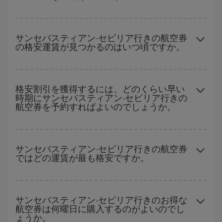
どの日付に出発すれば最もお得かを見つけるには、
格安航空券検
索機能
をご利用いただくことが簡単です。 出発地、行先、ご旅行
サンセバスティアン-セビリア行きの航空券
の格安運賃が見つかるのはいつ頃ですか。
予定日を入力してください。 入力した選択肢だけではなく、往路
および復路で
近い日付の格安航空券
も表示されるため、お得な運
賃を見つけることができます。 また、それぞれの日付で異なる
時
ハイシーズンを避けて
のご旅行では、より格安な航空券を取得で
間帯
の航空券オプションを探すことでより格安な運賃の航空券が
きます。 目的地にもよりますが、通常に場合、クリスマスシーズ
格安割引を獲得するには、どのくらい早い
見つかることがあります。
時期にサンセバスティアン-セビリア行きの
ン、イースター、学校のお休み期間はハイシーズンです。 また、
航空券を予約すればよいのでしょうか。
週末のご旅行をお考えなら
出来るだけ早い時期
に航空券をご購入
いただくことで、格安運賃が見つけやすくなります。
早い時期のご予約
で、格安航空券が見つかります。 運賃は各便の
空席数および格安運賃（エコノミー）のご利用可能な残数に応じ
サンセバスティアン-セビリア行きの航空券
ではどの運賃が最も格安ですか。
ます。 このため、
格安航空券
を獲得するには早い時期でのご購入
が
とても重要
です。
Iberiaでは、お客様のご旅行のニーズに応じたさまざまな運賃をご
用意することで格安価格を保証しています。 Básica運賃では、最
サンセバスティアン-セビリア行きのお得な
航空券は何曜日に購入するのがよいのでし
安値の航空券を取得できます。
ょうか。