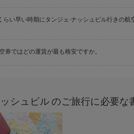
ます。 お得な航空券を見つけるためのヒントは、
早めのご予約とフレキシブ
、日付や時間帯をあまり固定せずに探したほうが、
よりお得な航空券を選択
す
くらい早い時期にタンジェ-ナッシュビル行きの航
。 運賃は各便の空席数および格安運賃（エコノミー）のご利用可能な残数に
航空券ではどの運賃が最も格安ですか。
さまざまな運賃をご用意することで格安価格を保証しています。 Básica運賃
ナッシュビル のご旅行に必要