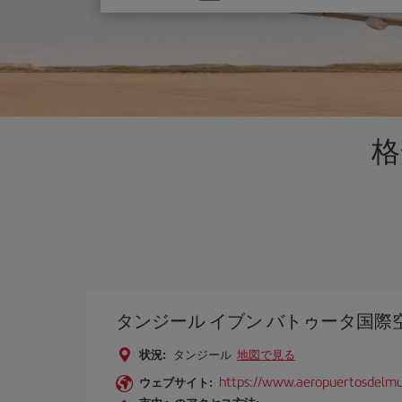
one
option
格
タンジール イブン バトゥータ国際
状況:
タンジール
地図で見る
https://www.aeropuertosdelm
ウェブサイト: