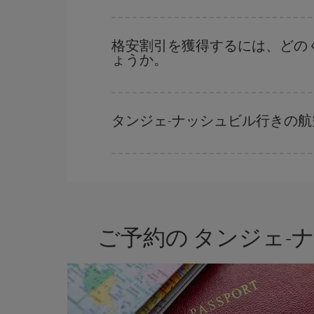
格安航空券は曜日に関わらず見つかることがあり
に予約した航空券がより格安となります。 また
格安割引を獲得するには、どの
ょうか。
早い時期のご予約
で、格安航空券が見つかります
早い時期でのご購入が
とても重要
です。
タンジェ-ナッシュビル行きの
Iberiaでは、お客様のご旅行のニーズに応じた
ご予約の タンジェ-