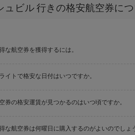
ッシュビル 行きの格安航空券に
お得な航空券を獲得するには。
復便の日付や時間帯にフレキシブルになることで、タンジェ-ナッシュビル-d
フライトで格安な日付はいつですか。
、
格安航空券検索機能
をご利用いただくことが簡単です。 出発地、行先、ご
航空券
も表示されるため、お得な運賃を見つけることができます。 また、そ
航空券の格安運賃が見つかるのはいつ頃ですか。
ことがあります。
航空券を取得できます。 目的地にもよりますが、通常に場合、クリスマスシ
出来るだけ早い時期
に航空券をご購入いただくことで、格安運賃が見つけやす
お得な航空券は何曜日に購入するのがよいのでしょ