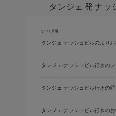
タンジェ 発 ナ
すべて展開
タンジェ-ナッシュビルのより
ハイシーズンを避け、お早めにご購入いただき、往
できます。
タンジェ-ナッシュビル行きの
どの日付に出発すれば最もお得かを見つけるには
だけではなく、往路および復路で
近い日付の格安
タンジェ-ナッシュビル行きの
を探すことでより格安な運賃の航空券が見つかる
ハイシーズンを避けて
のご旅行では、より格安な
ーズンです。 また、週末のご旅行をお考えなら
タンジェ-ナッシュビル行きの