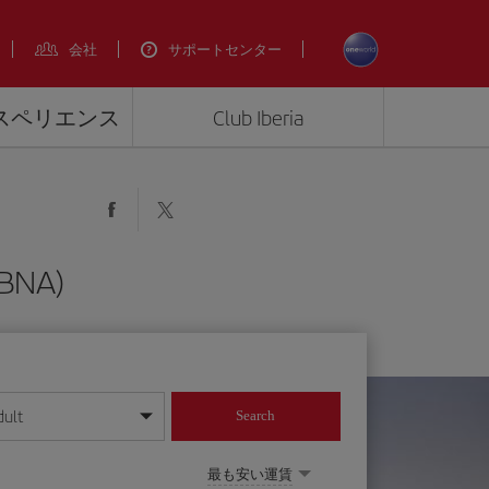
会社
サポートセンター
エクスペリエンス
Club Iberia
NA)
dult
Search
してください
最も安い運賃