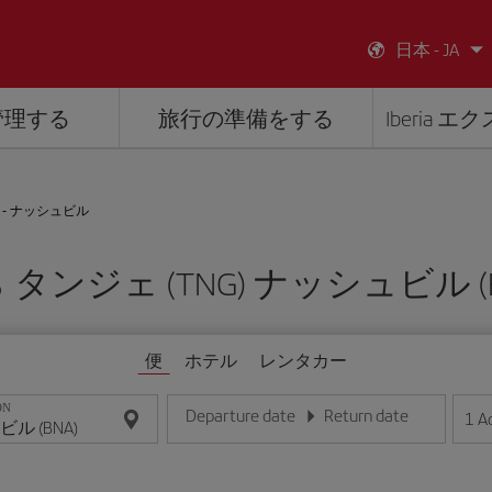
日本 - JA
管理する
旅行の準備をする
Iberia 
 - ナッシュビル
 タンジェ (TNG) ナッシュビル (B
便
ホテル
レンタカー
ON
Departure date
Return date
1
A
日/月/年の形式で日付を入力してください
日/月/年の形式で日付を入力