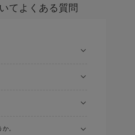
ついてよくある質問
estの格安航空券が見つかり、お得な運賃を獲得
旅行予定日を入力してください。 入力した選択肢
れぞれの日付で異なる
時間帯
の航空券オプション
ーズン、イースター、学校のお休み期間はハイシ
くなります。
うか。