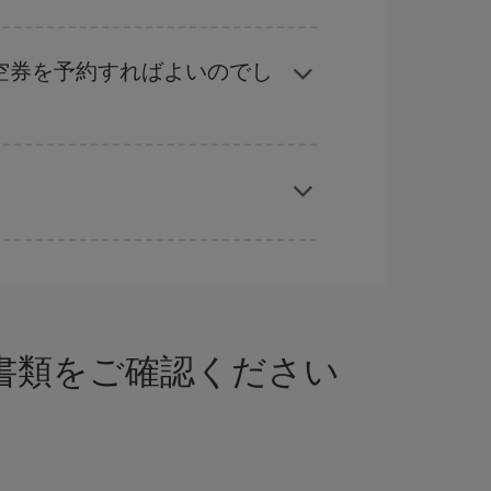
ル
な計画です。通常の場合、
できるだけ早い時期
ることができます。
空券を予約すればよいのでし
応じます。 このため、
格安航空券
を獲得するには
では、最安値の航空券を取得できます。
な書類をご確認ください