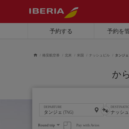
Skip to main content
予約する
予約を
格安航空券
北米
米国
ナッシュビル
タンジェ
から
DEPARTURE
DESTINATI
Select
Pay with Avios
Round trip