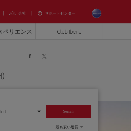
会社
サポートセンター
エクスペリエンス
Club Iberia
)
dult
Search
してください
最も安い運賃