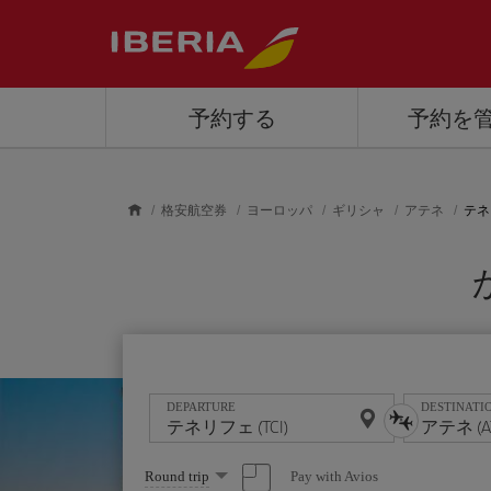
Skip to main content
予約する
予約を
格安航空券
ヨーロッパ
ギリシャ
アテネ
テネ
DEPARTURE
DESTINATI
Select
Pay with Avios
Round trip