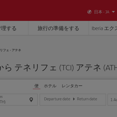
日本 - JA
管理する
旅行の準備をする
Iberia 
リフェ - アテネ
から テネリフェ (TCI) アテネ (ATH
便
ホテル
レンタカー
ON
Departure date
Return date
1
A
日/月/年の形式で日付を入力してください
日/月/年の形式で日付を入力