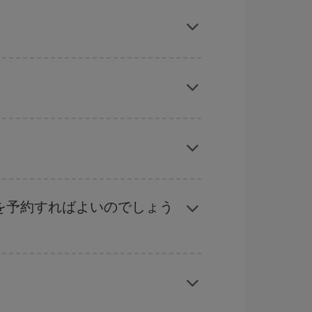
tの格安航空券が見つかり、お得な運賃を獲得でき
旅行予定日を入力してください。 入力した選択肢
れぞれの日付で異なる
時間帯
の航空券オプション
ーズン、イースター、学校のお休み期間はハイシ
くなります。
。
ル
な計画です。通常の場合、
できるだけ早い時期
ることができます。
を予約すればよいのでしょう
応じます。 このため、
格安航空券
を獲得するには