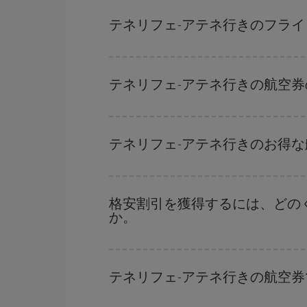
ハイシーズンを避け、お早めにご購入いただき、往
ます。
テネリフェ-アテネ行きのフラ
どの日付に出発すれば最もお得かを見つけるには
だけではなく、往路および復路で
近い日付の格安
テネリフェ-アテネ行きの航空
を探すことでより格安な運賃の航空券が見つかる
ハイシーズンを避けて
のご旅行では、より格安な
ーズンです。 また、週末のご旅行をお考えなら
テネリフェ-アテネ行きのお得
格安航空券は曜日に関わらず見つかることがあり
に予約した航空券がより格安となります。 また
格安割引を獲得するには、どの
か。
早い時期のご予約
で、格安航空券が見つかります
早い時期でのご購入が
とても重要
です。
テネリフェ-アテネ行きの航空