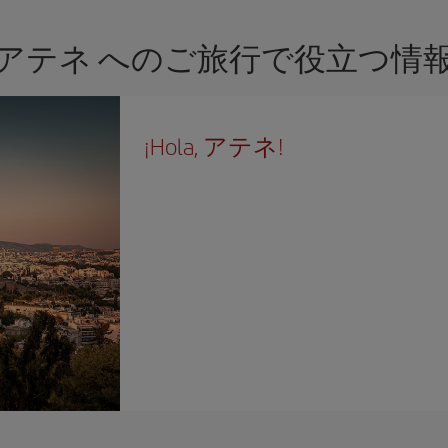
アテネ へのご旅行で役立つ情
¡Hola, アテネ!