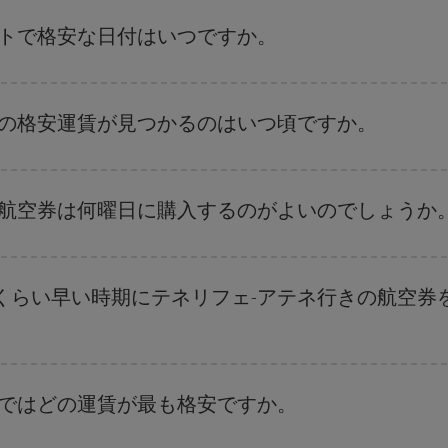
復便の日付や時間帯にフレキシブルになることで、テネリフェ-アテネ-des
イトで格安な日付はいつですか。
、
格安航空券検索機能
をご利用いただくことが簡単です。 出発地、行先、ご
航空券
も表示されるため、お得な運賃を見つけることができます。 また、そ
券の格安運賃が見つかるのはいつ頃ですか。
ことがあります。
航空券を取得できます。 目的地にもよりますが、通常に場合、クリスマスシ
出来るだけ早い時期
に航空券をご購入いただくことで、格安運賃が見つけやす
な航空券は何曜日に購入するのがよいのでしょうか
ます。 お得な航空券を見つけるためのヒントは、
早めのご予約とフレキシブ
、日付や時間帯をあまり固定せずに探したほうが、
よりお得な航空券を選択
す
くらい早い時期にテネリフェ-アテネ行きの航空券
。 運賃は各便の空席数および格安運賃（エコノミー）のご利用可能な残数に
券ではどの運賃が最も格安ですか。