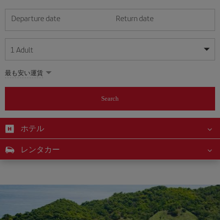
Departure date
Return date
1
Adult
My dates are flexible
My dates are flexible
最も安い運賃
1
+
Adult
August
August
2026
2026
From 24 years of age up until turning 65
Search
Lunes
Lunes
Martes
Martes
Miércoles
Miércoles
Jueves
Jueves
Viernes
Viernes
Sábado
Sábado
Domingo
Domingo
Su
Su
Mo
Mo
Tu
Tu
We
We
Th
Th
Fr
Fr
Sa
Sa
0
+
Child
From 2 years of age up until turning 11
ホテル
1
1
2
2
3
3
4
4
5
5
6
6
7
7
8
8
0
+
Infant
レンタカー
9
9
10
10
11
11
12
12
13
13
14
14
15
15
Up until turning 2 years of age
16
16
17
17
18
18
19
19
20
20
21
21
22
22
23
23
24
24
25
25
26
26
27
27
28
28
29
29
30
30
31
31