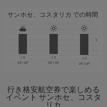
サンホセ、コスタリカ での時間
１月
２月
３月
23º
/
16º
24º
/
16º
25º
/
16º
行き格安航空券で楽しめる
イベント サンホセ、コスタ
リカ