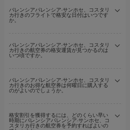
ハイシーズンを避け、お早めにご購入いただき、往復便の日付や
時間帯にフレキシブルになることで、バレンシアパレンシア-サン
バレンシアパレンシア-サンホセ、コスタリ
カ行きのフライトで格安な日付はいつです
ホセ、コスタリカ-destの格安航空券が見つかり、お得な運賃を獲
か。
得できます。
どの日付に出発すれば最もお得かを見つけるには、
格安航空券検
索機能
をご利用いただくことが簡単です。 出発地、行先、ご旅行
バレンシアパレンシア-サンホセ、コスタリ
カ行きの航空券の格安運賃が見つかるのは
予定日を入力してください。 入力した選択肢だけではなく、往路
いつ頃ですか。
および復路で
近い日付の格安航空券
も表示されるため、お得な運
賃を見つけることができます。 また、それぞれの日付で異なる
時
間帯
の航空券オプションを探すことでより格安な運賃の航空券が
ハイシーズンを避けて
のご旅行では、より格安な航空券を取得で
見つかることがあります。
きます。 目的地にもよりますが、通常に場合、クリスマスシーズ
バレンシアパレンシア-サンホセ、コスタリ
カ行きのお得な航空券は何曜日に購入する
ン、イースター、学校のお休み期間はハイシーズンです。 また、
のがよいのでしょうか。
週末のご旅行をお考えなら
出来るだけ早い時期
に航空券をご購入
いただくことで、格安運賃が見つけやすくなります。
格安航空券は曜日に関わらず見つかることがあります。 お得な航
空券を見つけるためのヒントは、
早めのご予約とフレキシブル
な
格安割引を獲得するには、どのくらい早い
時期にバレンシアパレンシア-サンホセ、コ
計画です。通常の場合、
できるだけ早い時期
に予約した航空券が
スタリカ行きの航空券を予約すればよいの
より格安となります。 また、日付や時間帯をあまり固定せずに探