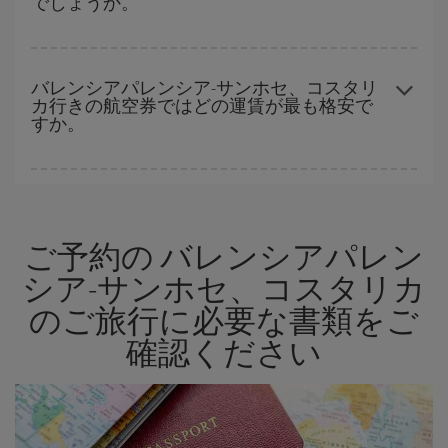
でしょうか。
したほうが、
よりお得な航空券を選択
することができます。
早い時期のご予約
で、格安航空券が見つかります。 運賃は各便の
空席数および格安運賃（エコノミー）のご利用可能な残数に応じ
バレンシアパレンシア-サンホセ、コスタリ
カ行きの航空券ではどの運賃が最も格安で
ます。 このため、
格安航空券
を獲得するには早い時期でのご購入
すか。
が
とても重要
です。
Iberiaでは、お客様のご旅行のニーズに応じたさまざまな運賃をご
用意することで格安価格を保証しています。 Básica運賃では、最
安値の航空券を取得できます。
ご予約の バレンシアパレン
シア-サンホセ、コスタリカ
のご旅行に必要な書類をご
確認ください