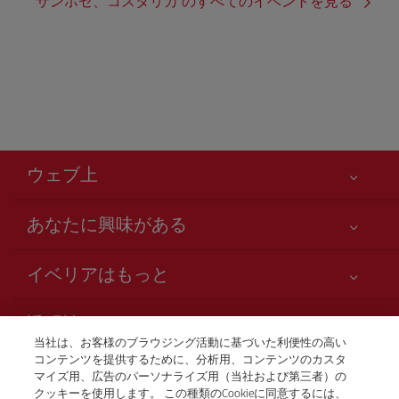
サンホセ、コスタリカ のすべてのイベントを見る
ウェブ上
あなたに興味がある
お客様の安全が第一です
イベリアはもっと
アクセシビリティの宣言
ニュースと最新情報
サービスのお約束
透明性
イベリアグループ
Iberia.com サイトマップ
当社は、お客様のブラウジング活動に基づいた利便性の高い
利用規約
コンテンツを提供するために、分析用、コンテンツのカスタ
株主および投資家向け情報
お電話での航空券販売
マイズ用、広告のパーソナライズ用（当社および第三者）の
運送約款
+81 0 3 3298 5238
Iberia の提携航空会社
クッキーを使用します。 この種類のCookieに同意するには、