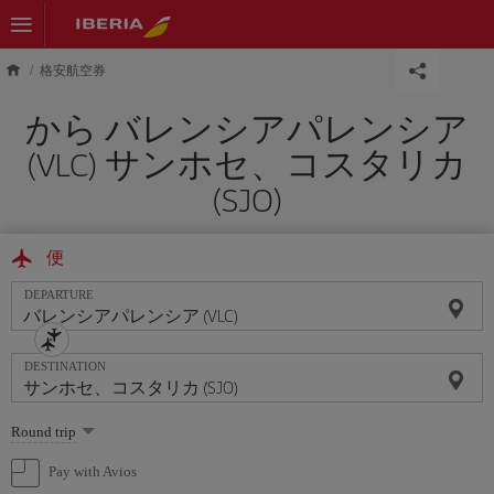
Skip to main content
格安航空券
から バレンシアパレンシア
(VLC) サンホセ、コスタリカ
(SJO)
便
DEPARTURE
DESTINATION
Select
Round trip
one
option
Pay with Avios