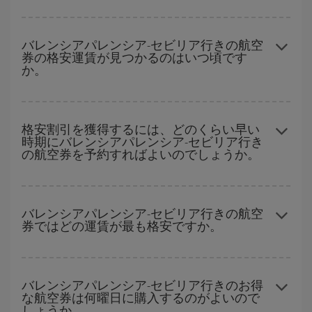
どの日付に出発すれば最もお得かを見つけるには、
格安航空券検
索機能
をご利用いただくことが簡単です。 出発地、行先、ご旅行
バレンシアパレンシア-セビリア行きの航空
券の格安運賃が見つかるのはいつ頃です
予定日を入力してください。 入力した選択肢だけではなく、往路
か。
および復路で
近い日付の格安航空券
も表示されるため、お得な運
賃を見つけることができます。 また、それぞれの日付で異なる
時
間帯
の航空券オプションを探すことでより格安な運賃の航空券が
ハイシーズンを避けて
のご旅行では、より格安な航空券を取得で
見つかることがあります。
きます。 目的地にもよりますが、通常に場合、クリスマスシーズ
格安割引を獲得するには、どのくらい早い
時期にバレンシアパレンシア-セビリア行き
ン、イースター、学校のお休み期間はハイシーズンです。 また、
の航空券を予約すればよいのでしょうか。
週末のご旅行をお考えなら
出来るだけ早い時期
に航空券をご購入
いただくことで、格安運賃が見つけやすくなります。
早い時期のご予約
で、格安航空券が見つかります。 運賃は各便の
空席数および格安運賃（エコノミー）のご利用可能な残数に応じ
バレンシアパレンシア-セビリア行きの航空
券ではどの運賃が最も格安ですか。
ます。 このため、
格安航空券
を獲得するには早い時期でのご購入
が
とても重要
です。
Iberiaでは、お客様のご旅行のニーズに応じたさまざまな運賃をご
用意することで格安価格を保証しています。 Básica運賃では、最
バレンシアパレンシア-セビリア行きのお得
な航空券は何曜日に購入するのがよいので
安値の航空券を取得できます。
しょうか。