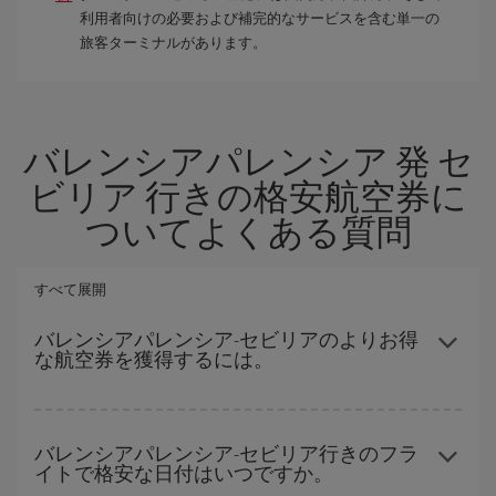
利用者向けの必要および補完的なサービスを含む単一の
旅客ターミナルがあります。
バレンシアパレンシア 発 セ
ビリア 行きの格安航空券に
ついてよくある質問
すべて展開
バレンシアパレンシア-セビリアのよりお得
な航空券を獲得するには。
ハイシーズンを避け、お早めにご購入いただき、往復便の日付や
時間帯にフレキシブルになることで、バレンシアパレンシア-セビ
バレンシアパレンシア-セビリア行きのフラ
イトで格安な日付はいつですか。
リア-destの格安航空券が見つかり、お得な運賃を獲得できます。