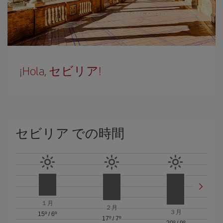
¡Hola, セビリア!
セビリア での時間
１月
２月
３月
15º
/
6º
17º
/
7º
20º
/
9º