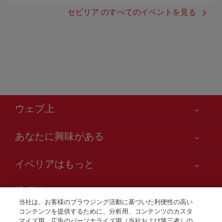
セビリア のすべてのイベントを見る
ウェブ上
あなたに興味がある
お客様の安全が第一です
イベリアはもっと
アクセシビリティの宣言
ニュースと最新情報
サービスのお約束
透明性
イベリアグループ
Iberia.com サイトマップ
当社は、お客様のブラウジング活動に基づいた利便性の高い
利用規約
コンテンツを提供するために、分析用、コンテンツのカスタ
株主および投資家向け情報
お電話での航空券販売
マイズ用、広告のパーソナライズ用（当社および第三者）の