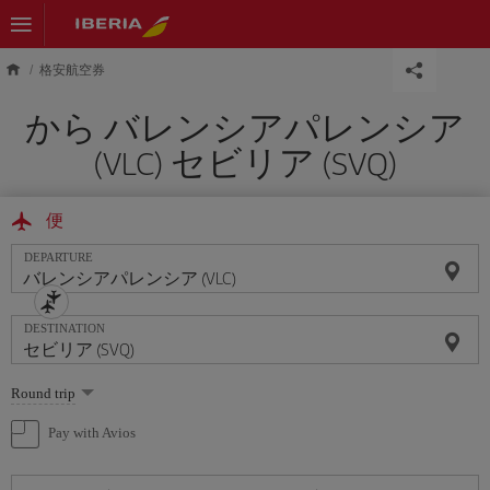
Skip to main content
格安航空券
から バレンシアパレンシア
(VLC) セビリア (SVQ)
便
DEPARTURE
DESTINATION
Select
Round trip
one
option
Pay with Avios