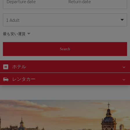
Departure date
Return date
1
Adult
My dates are flexible
My dates are flexible
最も安い運賃
1
+
Adult
August
August
2026
2026
From 24 years of age up until turning 65
Search
Lunes
Lunes
Martes
Martes
Miércoles
Miércoles
Jueves
Jueves
Viernes
Viernes
Sábado
Sábado
Domingo
Domingo
Su
Su
Mo
Mo
Tu
Tu
We
We
Th
Th
Fr
Fr
Sa
Sa
0
+
Child
From 2 years of age up until turning 11
ホテル
1
1
2
2
3
3
4
4
5
5
6
6
7
7
8
8
0
+
Infant
レンタカー
9
9
10
10
11
11
12
12
13
13
14
14
15
15
Up until turning 2 years of age
16
16
17
17
18
18
19
19
20
20
21
21
22
22
23
23
24
24
25
25
26
26
27
27
28
28
29
29
30
30
31
31