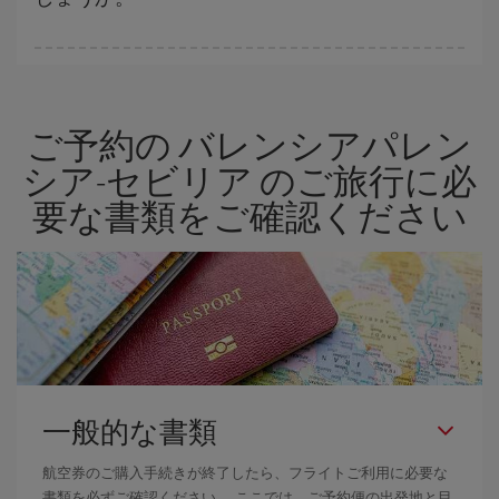
格安航空券は曜日に関わらず見つかることがあります。 お得な航
空券を見つけるためのヒントは、
早めのご予約とフレキシブル
な
計画です。通常の場合、
できるだけ早い時期
に予約した航空券が
ご予約の バレンシアパレン
より格安となります。 また、日付や時間帯をあまり固定せずに探
したほうが、
よりお得な航空券を選択
することができます。
シア-セビリア のご旅行に必
要な書類をご確認ください
一般的な書類
航空券のご購入手続きが終了したら、フライトご利用に必要な
書類を必ずご確認ください。 ここでは、ご予約便の出発地と目