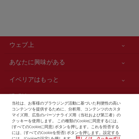
ウェブ上
あなたに興味がある
お客様の安全が第一です
イベリアはもっと
アクセシビリティの宣言
ニュースと最新情報
サービスのお約束
透明性
イベリアグループ
Iberia.com サイトマップ
当社は、お客様のブラウジング活動に基づいた利便性の高い
利用規約
コンテンツを提供するために、分析用、コンテンツのカスタ
株主および投資家向け情報
お電話での航空券販売
マイズ用、広告のパーソナライズ用（当社および第三者）の
運送約款
+81 0 3 3298 5238
Iberia の提携航空会社
クッキーを使用します。 この種類のCookieに同意するには、
[すべてのCookieに同意] ボタンを押します。これを拒否する
ご搭乗者の権利
British Airways
Tokio
には、[すべてのCookieを拒否] ボタンを押します。設定する
プログラム Club Iberia の一般規約
月曜日～金曜日、午前9時～午後5時（スペイン語、英語、日
には、[Cookieの設定] を押します。
詳しくは、クッキーポリ