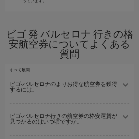
っています。
ビゴ 発 バルセロナ 行きの格
安航空券についてよくある
質問
すべて展開
ビゴ-バルセロナのよりお得な航空券を獲得
するには。
ハイシーズンを避け、お早めにご購入いただき、往復便の日付や
時間帯にフレキシブルになることで、ビゴ-バルセロナ-destの格安
ビゴ-バルセロナ行きの航空券の格安運賃が
見つかるのはいつ頃ですか。
航空券が見つかり、お得な運賃を獲得できます。
ハイシーズンを避けて
のご旅行では、より格安な航空券を取得で