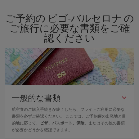
空券を見つけるためのヒントは、
早めのご予約とフレキシブル
な
計画です。通常の場合、
できるだけ早い時期
に予約した航空券が
ご予約の ビゴ-バルセロナ の
より格安となります。 また、日付や時間帯をあまり固定せずに探
したほうが、
よりお得な航空券を選択
することができます。
ご旅行に必要な書類をご確
認ください
一般的な書類
航空券のご購入手続きが終了したら、フライトご利用に必要な
書類を必ずご確認ください。 ここでは、ご予約便の出発地と目
的地に応じて、
ビザ、パスポート、保険
、またはその他の書類
が必要かどうかを確認できます。