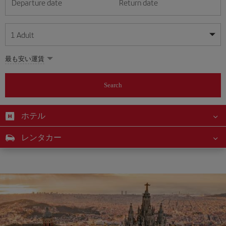
Departure date
Return date
1
Adult
My dates are flexible
My dates are flexible
最も安い運賃
1
+
Adult
August
August
2026
2026
From 24 years of age up until turning 65
Search
Lunes
Lunes
Martes
Martes
Miércoles
Miércoles
Jueves
Jueves
Viernes
Viernes
Sábado
Sábado
Domingo
Domingo
Su
Su
Mo
Mo
Tu
Tu
We
We
Th
Th
Fr
Fr
Sa
Sa
0
+
Child
From 2 years of age up until turning 11
ホテル
1
1
2
2
3
3
4
4
5
5
6
6
7
7
8
8
0
+
Infant
レンタカー
9
9
10
10
11
11
12
12
13
13
14
14
15
15
Up until turning 2 years of age
16
16
17
17
18
18
19
19
20
20
21
21
22
22
23
23
24
24
25
25
26
26
27
27
28
28
29
29
30
30
31
31