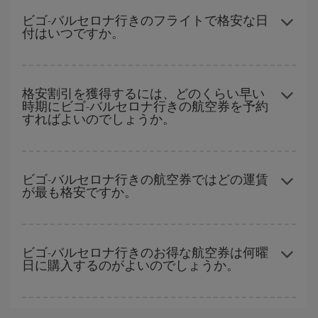
きます。 目的地にもよりますが、通常に場合、クリスマスシーズ
ビゴ-バルセロナ行きのフライトで格安な日
付はいつですか。
ン、イースター、学校のお休み期間はハイシーズンです。 また、
週末のご旅行をお考えなら
出来るだけ早い時期
に航空券をご購入
いただくことで、格安運賃が見つけやすくなります。
どの日付に出発すれば最もお得かを見つけるには、
格安航空券検
索機能
をご利用いただくことが簡単です。 出発地、行先、ご旅行
格安割引を獲得するには、どのくらい早い
時期にビゴ-バルセロナ行きの航空券を予約
予定日を入力してください。 入力した選択肢だけではなく、往路
すればよいのでしょうか。
および復路で
近い日付の格安航空券
も表示されるため、お得な運
賃を見つけることができます。 また、それぞれの日付で異なる
時
間帯
の航空券オプションを探すことでより格安な運賃の航空券が
早い時期のご予約
で、格安航空券が見つかります。 運賃は各便の
見つかることがあります。
空席数および格安運賃（エコノミー）のご利用可能な残数に応じ
ビゴ-バルセロナ行きの航空券ではどの運賃
が最も格安ですか。
ます。 このため、
格安航空券
を獲得するには早い時期でのご購入
が
とても重要
です。
Iberiaでは、お客様のご旅行のニーズに応じたさまざまな運賃をご
用意することで格安価格を保証しています。 Básica運賃では、最
ビゴ-バルセロナ行きのお得な航空券は何曜
日に購入するのがよいのでしょうか。
安値の航空券を取得できます。
格安航空券は曜日に関わらず見つかることがあります。 お得な航