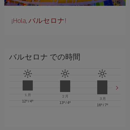
¡Hola, バルセロナ!
バルセロナ での時間
１月
２月
３月
12º
/
4º
13º
/
4º
16º
/
7º