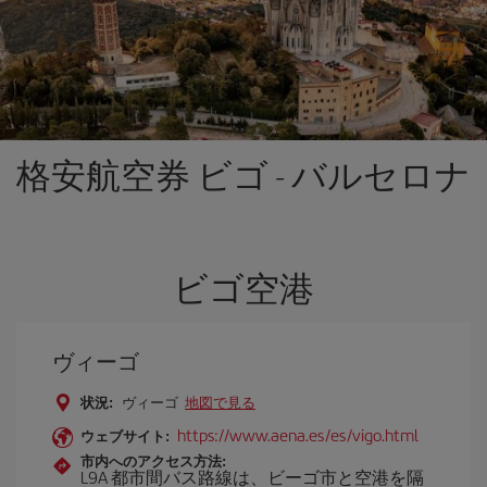
格安航空券 ビゴ - バルセロナ
ビゴ空港
ヴィーゴ
状況:
ヴィーゴ
地図で見る
https://www.aena.es/es/vigo.html
ウェブサイト:
市内へのアクセス方法:
L9A 都市間バス路線は、ビーゴ市と空港を隔