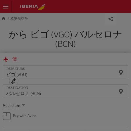
Skip to main content
格安航空券
から ビゴ (VGO) バルセロナ
(BCN)
便
DEPARTURE
DESTINATION
Select
Round trip
one
option
Pay with Avios