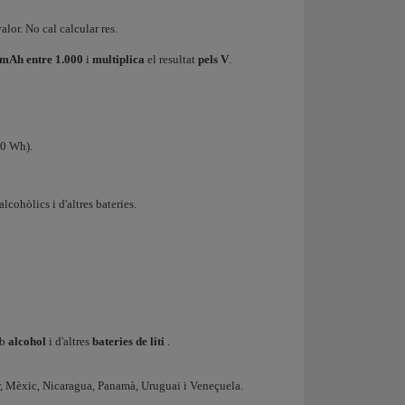
valor. No cal calcular res.
mAh entre 1.000
i
multiplica
el resultat
pels V
.
00 Wh).
alcohòlics i d'altres bateries.
mb
alcohol
i d'altres
bateries de liti
.
r, Mèxic, Nicaragua, Panamà, Uruguai i Veneçuela.