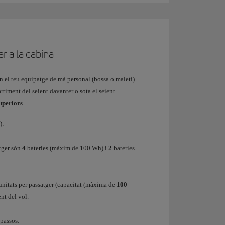
r a la cabina
en el teu equipatge de mà personal (bossa o maletí).
rtiment del seient davanter o sota el seient
superiors
.
):
tger són
4
bateries (màxim de 100 Wh) i
2
bateries
unitats per passatger (capacitat (màxima de
100
t del vol.
 passos: