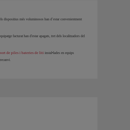
e els dispositius més voluminosos han d’estar convenientment
equipatge facturat han d'estar apagats, tret dels localitzadors del
rt de piles i bateries de liti
instal•lades en equips
recanvi.