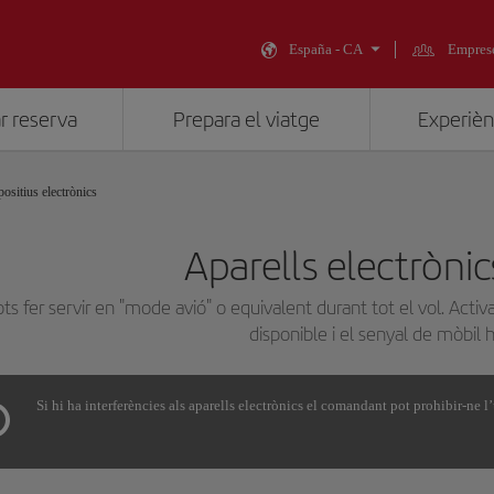
España - CA
Empres
r reserva
Prepara el viatge
Experiènc
ositius electrònics
Aparells electrònics
ots fer servir en "mode avió" o equivalent durant tot el vol. Activa
disponible i el senyal de mòbil h
Si hi ha interferències als aparells electrònics el comandant pot prohibir-ne l’