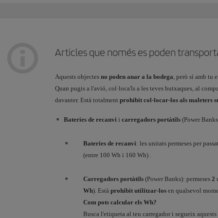
Articles que només es poden transporta
Aquests objectes
no poden anar a la bodega
, però sí amb tu 
Quan pugis a l'avió, col·loca'ls a les teves butxaques, al compa
davanter. Està totalment
prohibit col·locar-los als maleters 
Bateries de recanvi
i
carregadors portàtils
(Power Banks
Bateries de recanvi
: les unitats permeses per passa
(entre 100 Wh i 160 Wh) .
Carregadors portàtils
(Power Banks): permeses
2
Wh
). Està
prohibit utilitzar-los
en qualsevol momen
Com pots calcular els Wh?
Busca l'etiqueta al teu carregador i segueix aquests