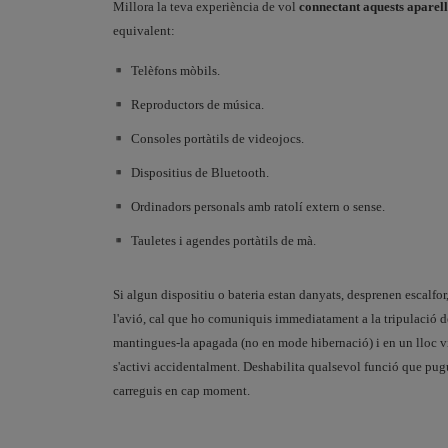
Millora la teva experiència de vol
connectant aquests aparell
equivalent:
Telèfons mòbils.
Reproductors de música.
Consoles portàtils de videojocs.
Dispositius de Bluetooth.
Ordinadors personals amb ratolí extern o sense.
Tauletes i agendes portàtils de mà.
Si algun dispositiu o bateria estan danyats, desprenen escalfor
l'avió, cal que ho comuniquis immediatament a la tripulació de
mantingues-la apagada (no en mode hibernació) i en un lloc vi
s'activi accidentalment. Deshabilita qualsevol funció que pugu
carreguis en cap moment.