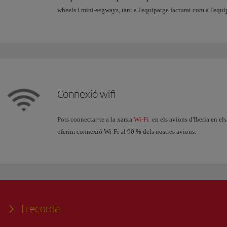
wheels i mini-segways, tant a l'equipatge facturat com a l'equ
Connexió wifi
Pots connectar-te a la xarxa
Wi-Fi
en els avions d'Iberia en el
oferim connexió Wi-Fi al 90 % dels nostres avions.
I recorda