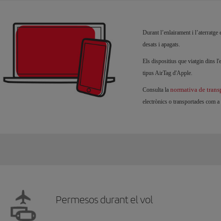
Durant l’enlairament i l’aterratg
desats i apagats.
Els dispositius que viatgin dins l'
tipus AirTag d'Apple.
normativa de transpo
Consulta la
electrònics o transportades com a 
Permesos durant el vol