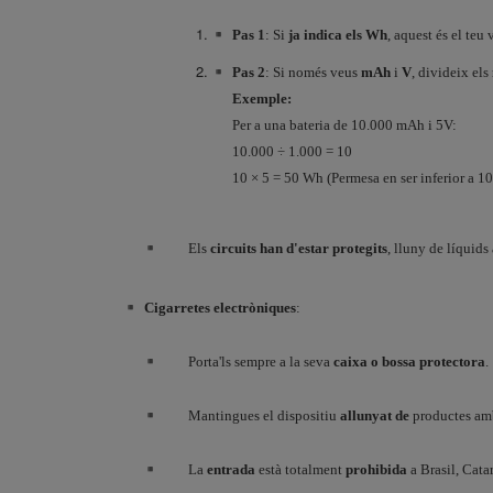
Pas 1
: Si
ja indica els Wh
, aquest és el teu 
Pas 2
: Si només veus
mAh
i
V
, divideix els
Exemple:
Per a una bateria de 10.000 mAh i 5V:
10.000 ÷ 1.000 = 10
10 × 5 = 50 Wh (Permesa en ser inferior a 1
Els
circuits han d'estar protegits
, lluny de líquids 
Cigarretes electròniques
:
Porta'ls sempre a la seva
caixa o bossa protectora
.
Mantingues el dispositiu
allunyat de
productes a
La
entrada
està totalment
prohibida
a Brasil, Cata