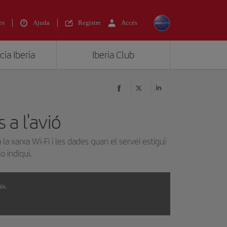
es
Ajuda
Registre
Accés
ia Iberia
Iberia Club
 a l'avió
 la xarxa Wi-Fi i les dades quan el servei estigui
o indiqui.
ús.