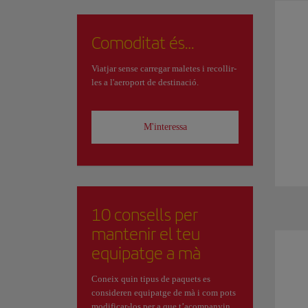
Comoditat és…
Viatjar sense carregar maletes i recollir-
les a l'aeroport de destinació.
M'interessa
10 consells per
mantenir el teu
equipatge a mà
Coneix quin tipus de paquets es
consideren equipatge de mà i com pots
modificar-los per a que t’acompanyin