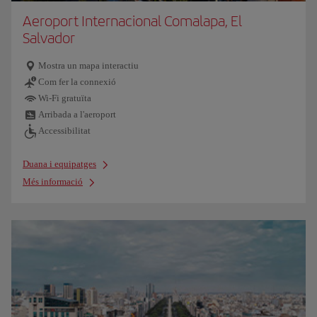
Aeroport Internacional Comalapa, El
Salvador
Mostra un mapa interactiu
Com fer la connexió
Wi-Fi gratuïta
Arribada a l'aeroport
Accessibilitat
Duana i equipatges
Més informació