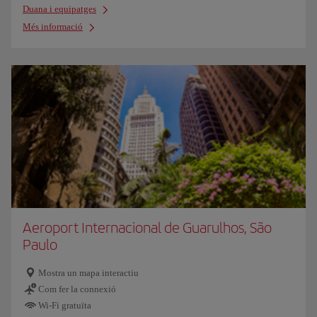
Duana i equipatges
Més informació
Aeroport Internacional de Guarulhos, São
Paulo
Mostra un mapa interactiu
Com fer la connexió
Wi-Fi gratuïta