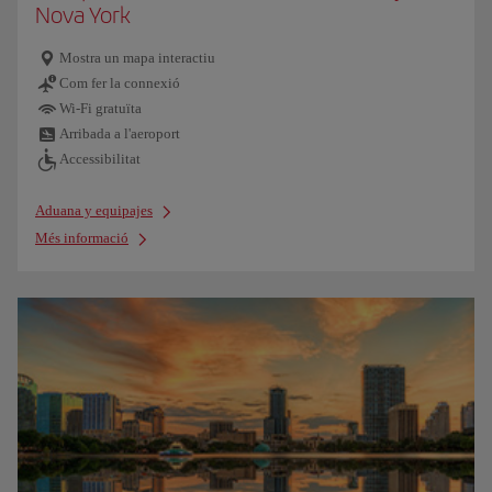
Nova York
Mostra un mapa interactiu
Com fer la connexió
Wi-Fi gratuïta
Arribada a l'aeroport
Accessibilitat
Aduana y equipajes
Més informació