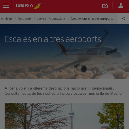
 el viatge
Aeroports
Serveis i Connexions
Connexions en altres aeroports
Escales en altres aeroports
A Iberia volem a diferents destinacions nacionals i internacionals.
Consulta l´estat de les nostres principals escales més enllà de Madrid.