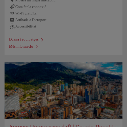
Mostra un mapa interactiu
Com fer la connexió
Wi-Fi gratuïta
Arribada a l'aeroport
Accessibilitat
Duana i equipatges
Més informació
Aeroport Internacional d’El Dorado, Bogotà