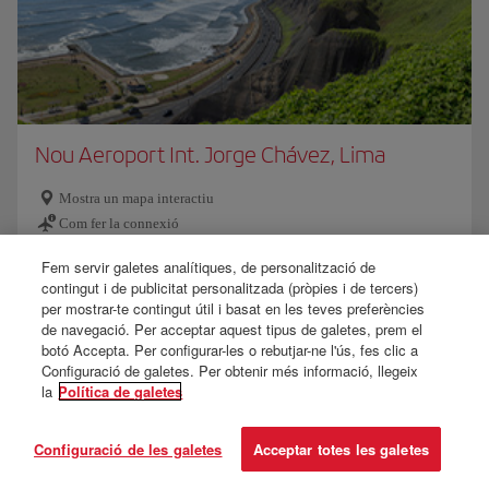
Nou Aeroport Int. Jorge Chávez, Lima
Mostra un mapa interactiu
Com fer la connexió
Wi-Fi gratuïta
Fem servir galetes analítiques, de personalització de
Arribada a l'aeroport
contingut i de publicitat personalitzada (pròpies i de tercers)
Accessibilitat
per mostrar-te contingut útil i basat en les teves preferències
de navegació. Per acceptar aquest tipus de galetes, prem el
botó Accepta. Per configurar-les o rebutjar-ne l'ús, fes clic a
Duana i equipatges
Configuració de galetes. Per obtenir més informació, llegeix
Més informació
la
Política de galetes
Configuració de les galetes
Acceptar totes les galetes