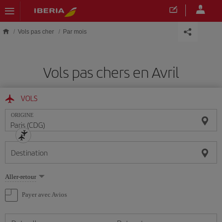
Skip to main content
Vols pas cher
Par mois
Vols pas chers en Avril
VOLS
ORIGINE
Destination
Sélectionnez
Aller-retour
une
option
Payer avec Avios