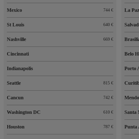
Mexico
La Pa
744 €
St Louis
Salvad
640 €
Nashville
Brasili
669 €
Cincinnati
Belo H
Indianapolis
Porto 
Seattle
Curiti
815 €
Cancun
Mendo
742 €
Washington DC
Santa
610 €
Houston
Punta 
787 €