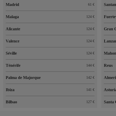
Madrid
Santa
61 €
Malaga
Fuerte
124 €
Alicante
Gran 
124 €
Valence
Lanzar
124 €
Séville
Maho
124 €
Ténérife
Reus
144 €
Palma de Majorque
Almer
142 €
Ibiza
Asturi
141 €
Bilbao
Santa 
127 €