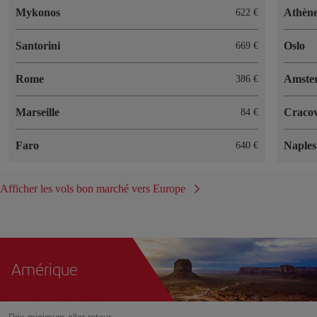
Mykonos
Athèn
622 €
Santorini
Oslo
669 €
Rome
Amste
386 €
Marseille
Cracov
84 €
Faro
Naples
640 €
Afficher les vols bon marché vers Europe
Amérique