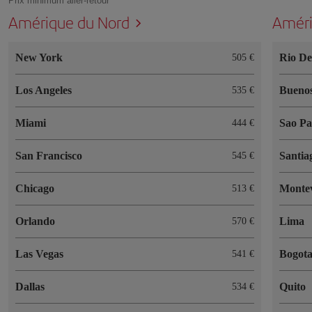
Prix minimum aller-retour
Amérique du Nord
Améri
New York
Rio De
505 €
Los Angeles
Buenos
535 €
Miami
Sao Pa
444 €
San Francisco
Santia
545 €
Chicago
Monte
513 €
Orlando
Lima
570 €
Las Vegas
Bogot
541 €
Dallas
Quito
534 €