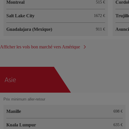
Montreal
Cordo
515 €
Salt Lake City
Trujill
1672 €
Guadalajara (Mexique)
Asunc
911 €
Afficher les vols bon marché vers Amérique
Asie
Prix minimum aller-retour
Manille
698 €
Kuala Lumpur
635 €