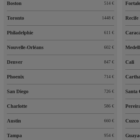
Boston
Fortal
514 €
Toronto
Recife
1448 €
Philadelphie
Carac
611 €
Nouvelle-Orléans
Medell
602 €
Denver
Cali
847 €
Phoenix
Cartha
714 €
San Diego
Santa
726 €
Charlotte
Pereir
586 €
Austin
Cuzco
660 €
Tampa
Guaya
954 €