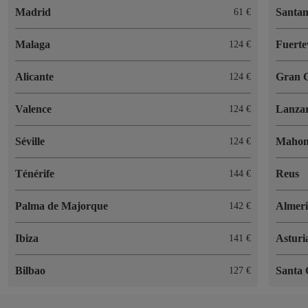
Madrid
Santa
61 €
Malaga
Fuerte
124 €
Alicante
Gran 
124 €
Valence
Lanzar
124 €
Séville
Maho
124 €
Ténérife
Reus
144 €
Palma de Majorque
Almer
142 €
Ibiza
Asturi
141 €
Bilbao
Santa 
127 €