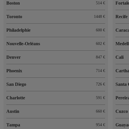
Boston
Fortal
514 €
Toronto
Recife
1448 €
Philadelphie
Carac
600 €
Nouvelle-Orléans
Medell
602 €
Denver
Cali
847 €
Phoenix
Cartha
714 €
San Diego
Santa
726 €
Charlotte
Pereir
591 €
Austin
Cuzco
660 €
Tampa
Guaya
954 €