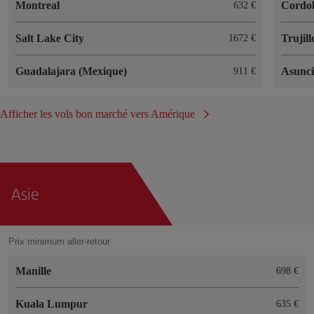
Montreal
Cordo
632 €
Salt Lake City
Trujill
1672 €
Guadalajara (Mexique)
Asunc
911 €
Afficher les vols bon marché vers Amérique
Asie
Prix minimum aller-retour
Manille
698 €
Kuala Lumpur
635 €