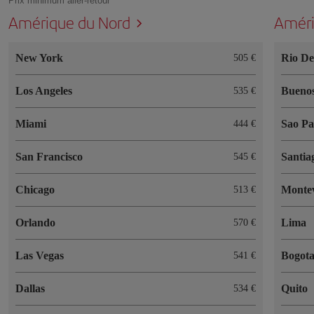
Prix minimum aller-retour
Amérique du Nord
Améri
New York
Rio De
505 €
Los Angeles
Buenos
535 €
Miami
Sao Pa
444 €
San Francisco
Santia
545 €
Chicago
Monte
513 €
Orlando
Lima
570 €
Las Vegas
Bogot
541 €
Dallas
Quito
534 €