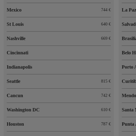
Mexico
La Pa
744 €
St Louis
Salvad
640 €
Nashville
Brasili
669 €
Cincinnati
Belo H
Indianapolis
Porto 
Seattle
Curiti
815 €
Cancun
Mendo
742 €
Washington DC
Santa
610 €
Houston
Punta 
787 €