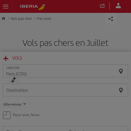
Skip to main content
Vols pas cher
Par mois
Vols pas chers en Juillet
VOLS
ORIGINE
Destination
Sélectionnez
Aller-retour
une
option
Payer avec Avios