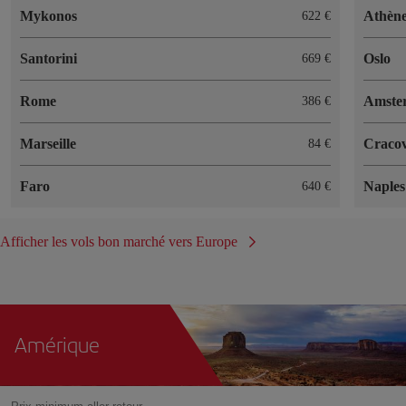
Mykonos
Athèn
622 €
Santorini
Oslo
669 €
Rome
Amste
386 €
Marseille
Cracov
84 €
Faro
Naples
640 €
Afficher les vols bon marché vers Europe
Amérique