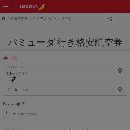
Skip to main content
格安航空券
中央アメリカとカリブ海
バミューダ 行き格安航空券
便
DEPARTURE
Destination
Select
Round trip
one
option
Pay with Avios