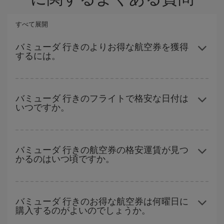
すべて展開
バミューダ 行きのよりお得な航空券を獲得
するには。
ハイシーズンを避け、早めに購入し、往復便の日付や時間帯にフ
レキシブルになることで、格安航空券が見つかり、お得な運賃を
バミューダ 行きのフライトで格安な日付は
いつですか。
獲得できます。 また、ご旅行の行先がまだ決まっていない場合に
は、Iberiaのキャンペーンのおすすめをご覧ください。より格安な
航空券が必ず見つかります。
どの日付に出発すれば最もお得かを見つけるには、
格安航空券検
索機能
をご利用いただくことが簡単です。 出発地、行先、ご旅行
バミューダ 行きの航空券の格安運賃が見つ
かるのはいつ頃ですか。
予定日を入力してください。 入力した選択肢だけではなく、往路
および復路で
近い日付の格安航空券
も表示されるため、お得な運
賃を見つけることができます。 また、それぞれの日付で異なる
時
ハイシーズンを避けて
のご旅行では、より格安な航空券を取得で
間帯
の航空券オプションを探すことでより格安な運賃の航空券が
きます。 目的地にもよりますが、通常に場合、クリスマスシーズ
バミューダ 行きのお得な航空券は何曜日に
見つかることがあります。
購入するのがよいのでしょうか。
ン、イースター、学校のお休み期間はハイシーズンです。 また、
週末のご旅行をお考えなら
出来るだけ早い時期
に航空券をご購入