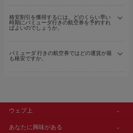
いただくことで、格安運賃が見つけやすくなります。
格安航空券は曜日に関わらず見つかることがあります。 お得な航
空券を見つけるためのヒントは、
早めのご予約とフレキシブル
な
格安割引を獲得するには、どのくらい早い
時期にバミューダ行きの航空券を予約すれ
計画です。通常の場合、
できるだけ早い時期
に予約した航空券が
ばよいのでしょうか。
より格安となります。 また、日付や時間帯をあまり固定せずに探
したほうが、
よりお得な航空券を選択
することができます。
早い時期のご予約
で、格安航空券が見つかります。 運賃は各便の
空席数および格安運賃（エコノミー）のご利用可能な残数に応じ
バミューダ 行きの航空券ではどの運賃が最
も格安ですか。
ます。 このため、
格安航空券
を獲得するには早い時期でのご購入
が
とても重要
です。
Iberiaでは、お客様のご旅行のニーズに応じたさまざまな運賃をご
用意することで格安価格を保証しています。 Básica運賃では、最
安値の航空券を取得できます。
ウェブ上
あなたに興味がある