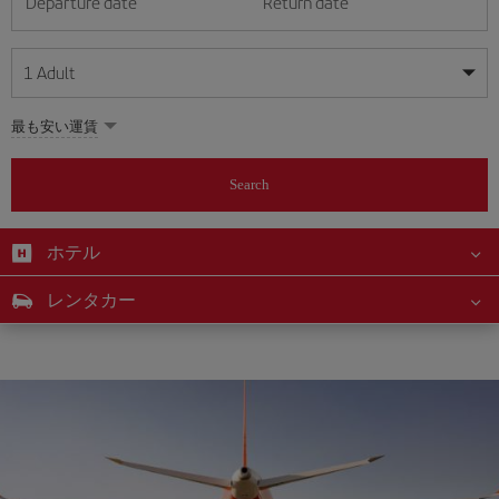
Departure date
Return date
1
Adult
My dates are flexible
My dates are flexible
最も安い運賃
1
+
Adult
August
August
2026
2026
From 24 years of age up until turning 65
Search
Lunes
Lunes
Martes
Martes
Miércoles
Miércoles
Jueves
Jueves
Viernes
Viernes
Sábado
Sábado
Domingo
Domingo
Su
Su
Mo
Mo
Tu
Tu
We
We
Th
Th
Fr
Fr
Sa
Sa
0
+
Child
From 2 years of age up until turning 11
ホテル
1
1
2
2
3
3
4
4
5
5
6
6
7
7
8
8
0
+
Infant
レンタカー
9
9
10
10
11
11
12
12
13
13
14
14
15
15
Up until turning 2 years of age
16
16
17
17
18
18
19
19
20
20
21
21
22
22
23
23
24
24
25
25
26
26
27
27
28
28
29
29
30
30
31
31