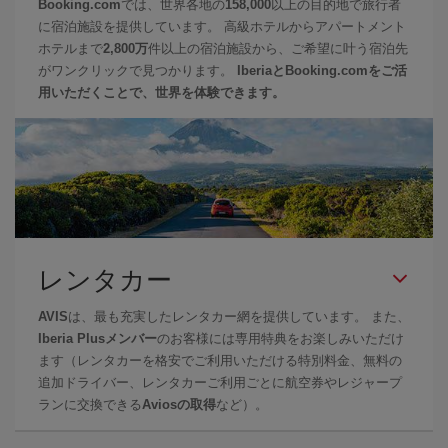
Booking.com
では、世界各地の
158,000
以上の目的地で旅行者
に宿泊施設を提供しています。 高級ホテルからアパートメント
ホテルまで
2,800万
件以上の宿泊施設から、ご希望に叶う宿泊先
がワンクリックで見つかります。
IberiaとBooking.comをご活
用いただくことで、世界を体験できます。
レンタカー
AVIS
は、最も充実したレンタカー網を提供しています。 また、
Iberia Plusメンバー
のお客様には専用特典をお楽しみいただけ
ます（レンタカーを格安でご利用いただける特別料金、無料の
追加ドライバー、レンタカーご利用ごとに航空券やレジャープ
ランに交換できる
Aviosの取得
など）。