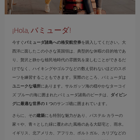
¡Hola, バミューダ!
今すぐ
バミューダ諸島への格安航空券
を購入してください。大
西洋に面したこの小さな英国領は、典型的な休暇の目的地であ
り、贅沢と静かな植民地時代の雰囲気を楽しむことができるだ
けでなく、ハイキングやゴルフなどの数え切れないほどのスポ
ーツを練習することもできます。実際のところ、バミューダは
ユニークな場所
にあります。サルガッソ海の穏やかなターコイ
ズ ブルーの海に囲まれたバミューダ諸島のビーチは、
ダイビン
グに最適な世界の 1 つ
のサンゴ礁に囲まれています。
さらに、その
建築
にも特別な魅力があり、パステル カラーの
家々や、青々とした緑に覆われた風格のある大邸宅と、雨水。
イギリス、北アメリカ、アフリカ、ポルトガル、カリブなどの