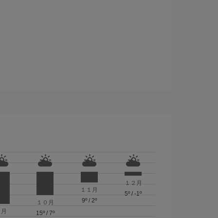
１２月
１１月
5º
/
-1º
9º
/
2º
１０月
９月
15º
/
7º