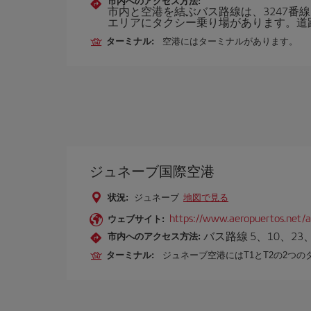
市内へのアクセス方法:
市内と空港を結ぶバス路線は、3247番線、空
エリアにタクシー乗り場があります。道
ターミナル:
空港にはターミナルがあります。
ジュネーブ国際空港
状況:
ジュネーブ
地図で見る
https://www.aeropuertos.net/a
ウェブサイト:
バス路線 5、10、2
市内へのアクセス方法:
ターミナル:
ジュネーブ空港にはT1とT2の2つ