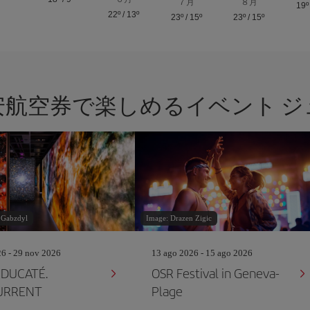
７月
８月
19º
22º
/
13º
23º
/
15º
23º
/
15º
安航空券で楽しめるイベント ジ
 Gabzdyl
Image: Drazen Zigic
26 - 29 nov 2026
13 ago 2026 - 15 ago 2026
 DUCATÉ.
OSR Festival in Geneva-
URRENT
Plage