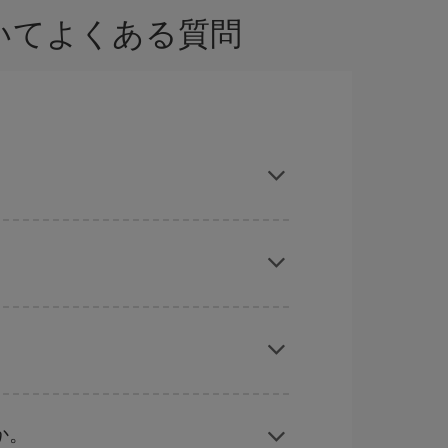
ついてよくある質問
stの格安航空券が見つかり、お得な運賃を獲得で
旅行予定日を入力してください。 入力した選択肢
れぞれの日付で異なる
時間帯
の航空券オプション
ーズン、イースター、学校のお休み期間はハイシ
くなります。
か。