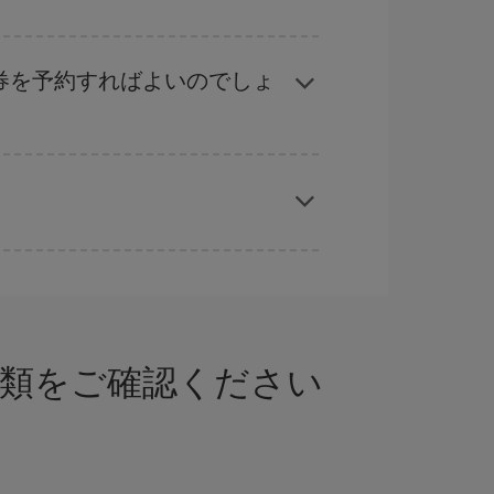
ル
な計画です。通常の場合、
できるだけ早い時期
ることができます。
券を予約すればよいのでしょ
応じます。 このため、
格安航空券
を獲得するには
では、最安値の航空券を取得できます。
書類をご確認ください