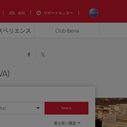
会社
サポートセンター
エクスペリエンス
Club Iberia
A)
dult
Search
してください
最も安い運賃