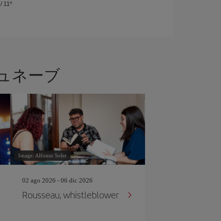
/
11º
ュネーブ
Image: Alfonso Soler
02 ago 2026 - 06 dic 2026
Rousseau, whistleblower