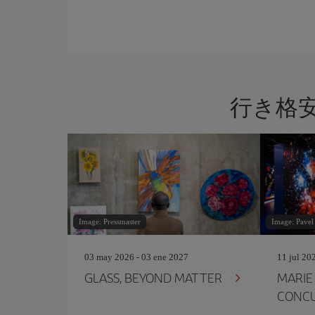
行き格
Image: Pressmaster
Image: Pavel
03 may 2026 - 03 ene 2027
11 jul 20
GLASS, BEYOND MATTER
MARIE
CONC