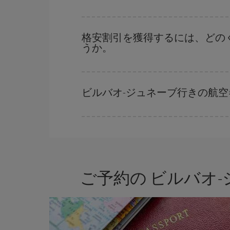
格安航空券は曜日に関わらず見つかることがあり
に予約した航空券がより格安となります。 また
格安割引を獲得するには、どの
うか。
早い時期のご予約
で、格安航空券が見つかります
早い時期でのご購入が
とても重要
です。
ビルバオ-ジュネーブ行きの航
Iberiaでは、お客様のご旅行のニーズに応じた
ご予約の ビルバオ