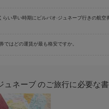
ます。 お得な航空券を見つけるためのヒントは、
早めのご予約とフレキシブ
、日付や時間帯をあまり固定せずに探したほうが、
よりお得な航空券を選択
す
くらい早い時期にビルバオ-ジュネーブ行きの航空
。 運賃は各便の空席数および格安運賃（エコノミー）のご利用可能な残数に
空券ではどの運賃が最も格安ですか。
さまざまな運賃をご用意することで格安価格を保証しています。 Básica運賃
-ジュネーブ のご旅行に必要な