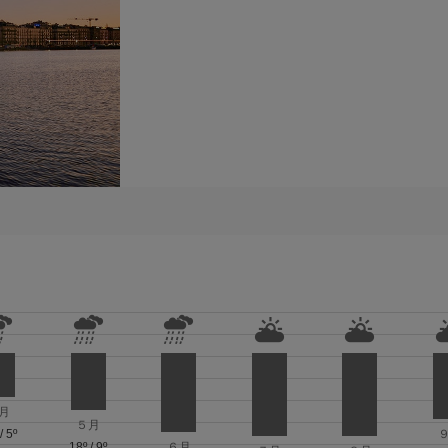
月
５月
/
5º
18º
/
9º
６月