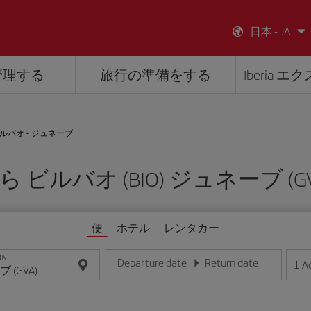
日本 - JA
管理する
旅行の準備をする
Iberia 
ルバオ - ジュネーブ
ら ビルバオ (BIO) ジュネーブ (GV
便
ホテル
レンタカー
ON
Departure date
Return date
1
A
日/月/年の形式で日付を入力してください
日/月/年の形式で日付を入力