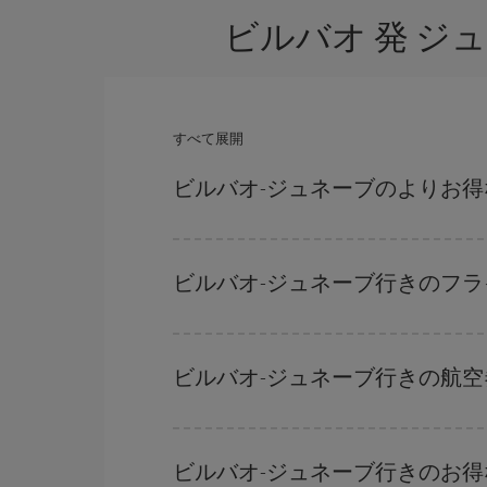
ビルバオ 発 ジ
すべて展開
ビルバオ-ジュネーブのよりお
ハイシーズンを避け、お早めにご購入いただき、往
きます。
ビルバオ-ジュネーブ行きのフ
どの日付に出発すれば最もお得かを見つけるには
だけではなく、往路および復路で
近い日付の格安
ビルバオ-ジュネーブ行きの航
を探すことでより格安な運賃の航空券が見つかる
ハイシーズンを避けて
のご旅行では、より格安な
ーズンです。 また、週末のご旅行をお考えなら
ビルバオ-ジュネーブ行きのお