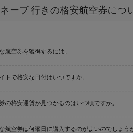
ュネーブ 行きの格安航空券に
得な航空券を獲得するには。
復便の日付や時間帯にフレキシブルになることで、ビルバオ-ジュネーブ-de
ライトで格安な日付はいつですか。
、
格安航空券検索機能
をご利用いただくことが簡単です。 出発地、行先、ご
航空券
も表示されるため、お得な運賃を見つけることができます。 また、そ
空券の格安運賃が見つかるのはいつ頃ですか。
ことがあります。
航空券を取得できます。 目的地にもよりますが、通常に場合、クリスマスシ
出来るだけ早い時期
に航空券をご購入いただくことで、格安運賃が見つけやす
得な航空券は何曜日に購入するのがよいのでしょう