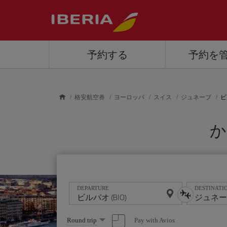
Skip to main content
予約する
予約を
格安航空券
ヨーロッパ
スイス
ジュネーブ
ビ
か
DEPARTURE
DESTINATI
Select
Pay with Avios
Round trip