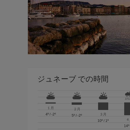
ジュネーブ での時間
１月
２月
4º
/
-2º
３月
5º
/
-2º
４
10º
/
1º
14º