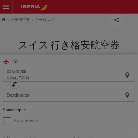
Skip to main content
格安航空券
ヨーロッパ
スイス 行き格安航空券
便
DEPARTURE
Destination
Select
Round trip
one
option
Pay with Avios