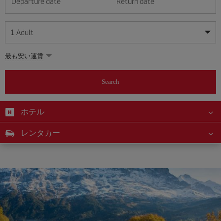
Departure date
Return date
1
Adult
My dates are flexible
My dates are flexible
最も安い運賃
1
+
Adult
August
August
2026
2026
From 24 years of age up until turning 65
Search
Lunes
Lunes
Martes
Martes
Miércoles
Miércoles
Jueves
Jueves
Viernes
Viernes
Sábado
Sábado
Domingo
Domingo
Su
Su
Mo
Mo
Tu
Tu
We
We
Th
Th
Fr
Fr
Sa
Sa
0
+
Child
From 2 years of age up until turning 11
ホテル
1
1
2
2
3
3
4
4
5
5
6
6
7
7
8
8
0
+
Infant
レンタカー
9
9
10
10
11
11
12
12
13
13
14
14
15
15
Up until turning 2 years of age
16
16
17
17
18
18
19
19
20
20
21
21
22
22
23
23
24
24
25
25
26
26
27
27
28
28
29
29
30
30
31
31