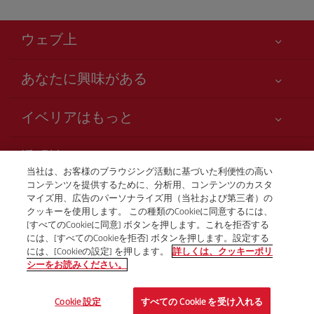
ウェブ上
あなたに興味がある
お客様の安全が第一です
イベリアはもっと
アクセシビリティの宣言
ニュースと最新情報
サービスのお約束
透明性
イベリアグループ
Iberia.com サイトマップ
当社は、お客様のブラウジング活動に基づいた利便性の高い
利用規約
コンテンツを提供するために、分析用、コンテンツのカスタ
株主および投資家向け情報
お電話での航空券販売
マイズ用、広告のパーソナライズ用（当社および第三者）の
運送約款
+81 0 3 3298 5238
Iberia の提携航空会社
クッキーを使用します。 この種類のCookieに同意するには、
[すべてのCookieに同意] ボタンを押します。これを拒否する
ご搭乗者の権利
British Airways
Tokio
には、[すべてのCookieを拒否] ボタンを押します。設定する
プログラム Club Iberia の一般規約
月曜日～金曜日、午前9時～午後5時（スペイン語、英語、日
には、[Cookieの設定] を押します。
詳しくは、クッキーポリ
本語）。
シーをお読みください。
iberia.comのご登録規約
個人情報保護ポリシー
© Iberia 2026
Cookie 設定
すべての Cookie を受け入れる
クッキーの管理とポリシー