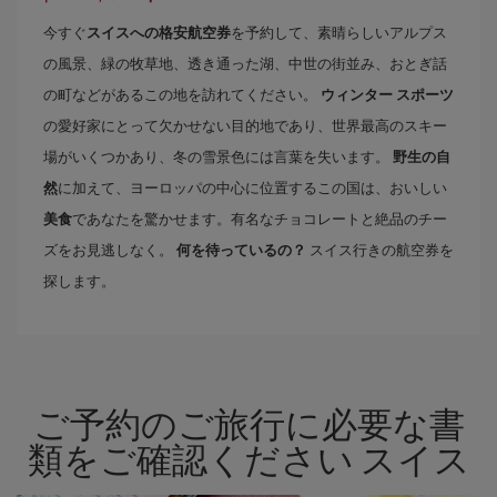
今すぐ
スイスへの格安航空券
を予約して、素晴らしいアルプス
の風景、緑の牧草地、透き通った湖、中世の街並み、おとぎ話
の町などがあるこの地を訪れてください。
ウィンター スポーツ
の愛好家にとって欠かせない目的地であり、世界最高のスキー
場がいくつかあり、冬の雪景色には言葉を失います。
野生の自
然
に加えて、ヨーロッパの中心に位置するこの国は、おいしい
美食
であなたを驚かせます。有名なチョコレートと絶品のチー
ズをお見逃しなく。
何を待っているの？
スイス行きの航空券を
探します。
ご予約のご旅行に必要な書
類をご確認ください スイス