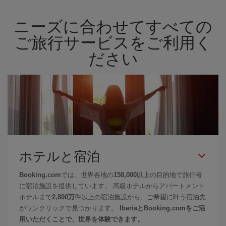
ニーズに合わせてすべての
ご旅行サービスをご利用く
ださい
ホテルと宿泊
Booking.com
では、世界各地の
158,000
以上の目的地で旅行者
に宿泊施設を提供しています。 高級ホテルからアパートメント
ホテルまで
2,800万
件以上の宿泊施設から、ご希望に叶う宿泊先
がワンクリックで見つかります。
IberiaとBooking.comをご活
用いただくことで、世界を体験できます。