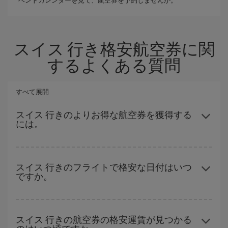
ベントカレンダーを見て、航空券を予約しませんか。
スイス 行き格安航空券に関
するよくある質問
すべて展開
スイス 行きのよりお得な航空券を獲得する
には。
ハイシーズンを避け、早めに購入し、往復便の日付や時間帯にフ
レキシブルになることで、格安航空券が見つかり、お得な運賃を
スイス 行きのフライトで格安な日付はいつ
ですか。
獲得できます。 また、ご旅行の行先がまだ決まっていない場合に
は、Iberiaのキャンペーンのおすすめをご覧ください。より格安な
航空券が必ず見つかります。
どの日付に出発すれば最もお得かを見つけるには、
格安航空券検
索機能
をご利用いただくことが簡単です。 出発地、行先、ご旅行
スイス 行きの航空券の格安運賃が見つかる
予定日を入力してください。 入力した選択肢だけではなく、往路