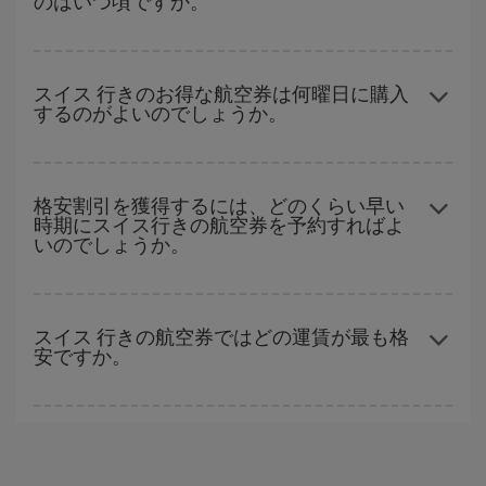
のはいつ頃ですか。
および復路で
近い日付の格安航空券
も表示されるため、お得な運
賃を見つけることができます。 また、それぞれの日付で異なる
時
ハイシーズンを避けて
のご旅行では、より格安な航空券を取得で
間帯
の航空券オプションを探すことでより格安な運賃の航空券が
きます。 目的地にもよりますが、通常に場合、クリスマスシーズ
スイス 行きのお得な航空券は何曜日に購入
見つかることがあります。
するのがよいのでしょうか。
ン、イースター、学校のお休み期間はハイシーズンです。 また、
週末のご旅行をお考えなら
出来るだけ早い時期
に航空券をご購入
いただくことで、格安運賃が見つけやすくなります。
格安航空券は曜日に関わらず見つかることがあります。 お得な航
空券を見つけるためのヒントは、
早めのご予約とフレキシブル
な
格安割引を獲得するには、どのくらい早い
時期にスイス行きの航空券を予約すればよ
計画です。通常の場合、
できるだけ早い時期
に予約した航空券が
いのでしょうか。
より格安となります。 また、日付や時間帯をあまり固定せずに探
したほうが、
よりお得な航空券を選択
することができます。
早い時期のご予約
で、格安航空券が見つかります。 運賃は各便の
空席数および格安運賃（エコノミー）のご利用可能な残数に応じ
スイス 行きの航空券ではどの運賃が最も格
安ですか。
ます。 このため、
格安航空券
を獲得するには早い時期でのご購入
が
とても重要
です。
Iberiaでは、お客様のご旅行のニーズに応じたさまざまな運賃をご
用意することで格安価格を保証しています。 Básica運賃では、最
安値の航空券を取得できます。