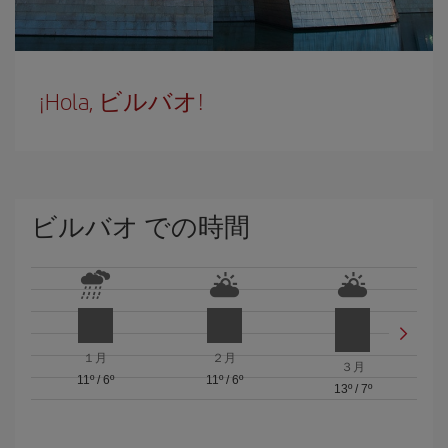
¡Hola, ビルバオ!
ビルバオ での時間
１月
２月
３月
11º
/
6º
11º
/
6º
13º
/
7º