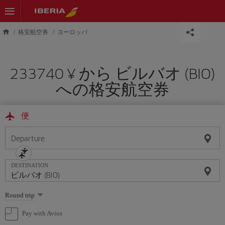
Skip to main content
格安航空券
ヨーロッパ
233740 ¥ から ビルバオ (BIO)
への格安航空券
便
Departure
DESTINATION
Select
Round trip
one
option
Pay with Avios