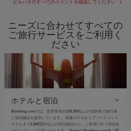
ビルバオのすべてのイベントを確認してください
ニーズに合わせてすべての
ご旅行サービスをご利用く
ださい
ホテルと宿泊
Booking.com
では、世界各地の
158,000
以上の目的地で旅行者
に宿泊施設を提供しています。 高級ホテルからアパートメント
ホテルまで
2,800万
件以上の宿泊施設から、ご希望に叶う宿泊先
がワンクリックで見つかります。
IberiaとBooking.comをご活