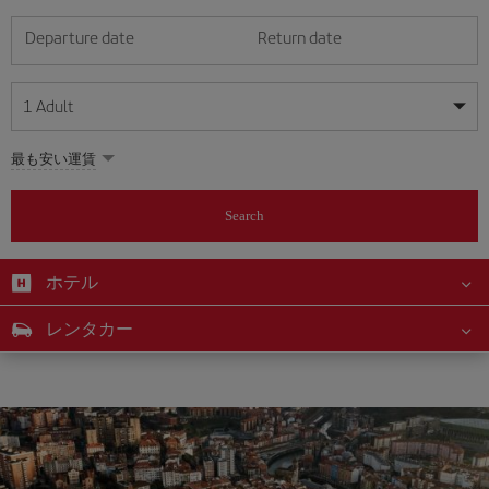
Departure date
Return date
1
Adult
My dates are flexible
My dates are flexible
最も安い運賃
1
+
Adult
August
August
2026
2026
From 24 years of age up until turning 65
Search
Lunes
Lunes
Martes
Martes
Miércoles
Miércoles
Jueves
Jueves
Viernes
Viernes
Sábado
Sábado
Domingo
Domingo
Su
Su
Mo
Mo
Tu
Tu
We
We
Th
Th
Fr
Fr
Sa
Sa
0
+
Child
From 2 years of age up until turning 11
ホテル
1
1
2
2
3
3
4
4
5
5
6
6
7
7
8
8
0
+
Infant
レンタカー
9
9
10
10
11
11
12
12
13
13
14
14
15
15
Up until turning 2 years of age
16
16
17
17
18
18
19
19
20
20
21
21
22
22
23
23
24
24
25
25
26
26
27
27
28
28
29
29
30
30
31
31