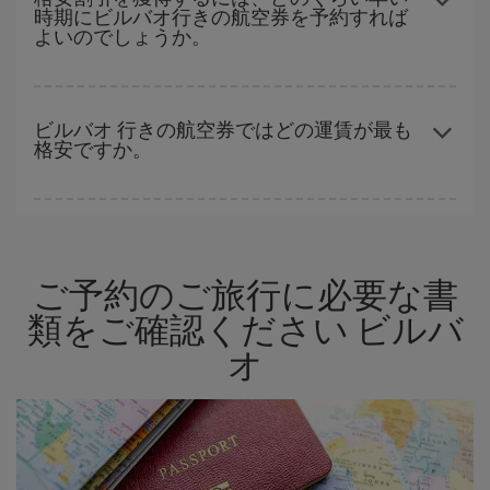
時期にビルバオ行きの航空券を予約すれば
計画です。通常の場合、
できるだけ早い時期
に予約した航空券が
よいのでしょうか。
より格安となります。 また、日付や時間帯をあまり固定せずに探
したほうが、
よりお得な航空券を選択
することができます。
早い時期のご予約
で、格安航空券が見つかります。 運賃は各便の
空席数および格安運賃（エコノミー）のご利用可能な残数に応じ
ビルバオ 行きの航空券ではどの運賃が最も
格安ですか。
ます。 このため、
格安航空券
を獲得するには早い時期でのご購入
が
とても重要
です。
Iberiaでは、お客様のご旅行のニーズに応じたさまざまな運賃をご
用意することで格安価格を保証しています。 Básica運賃では、最
安値の航空券を取得できます。
ご予約のご旅行に必要な書
類をご確認ください ビルバ
オ