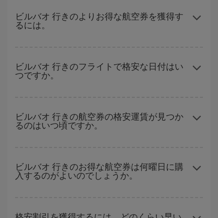
ビルバオ 行きのよりお得な航空券を獲得す
るには。
ハイシーズンを避け、早めに購入し、往復便の日付や時間帯にフ
レキシブルになることで、格安航空券が見つかり、お得な運賃を
ビルバオ 行きのフライトで格安な日付はい
つですか。
獲得できます。 また、ご旅行の行先がまだ決まっていない場合に
は、Iberiaのキャンペーンのおすすめをご覧ください。より格安な
航空券が必ず見つかります。
どの日付に出発すれば最もお得かを見つけるには、
格安航空券検
索機能
をご利用いただくことが簡単です。 出発地、行先、ご旅行
ビルバオ 行きの航空券の格安運賃が見つか
るのはいつ頃ですか。
予定日を入力してください。 入力した選択肢だけではなく、往路
および復路で
近い日付の格安航空券
も表示されるため、お得な運
賃を見つけることができます。 また、それぞれの日付で異なる
時
ハイシーズンを避けて
のご旅行では、より格安な航空券を取得で
間帯
の航空券オプションを探すことでより格安な運賃の航空券が
きます。 目的地にもよりますが、通常に場合、クリスマスシーズ
ビルバオ 行きのお得な航空券は何曜日に購
見つかることがあります。
入するのがよいのでしょうか。
ン、イースター、学校のお休み期間はハイシーズンです。 また、
週末のご旅行をお考えなら
出来るだけ早い時期
に航空券をご購入
いただくことで、格安運賃が見つけやすくなります。
格安航空券は曜日に関わらず見つかることがあります。 お得な航
空券を見つけるためのヒントは、
早めのご予約とフレキシブル
な
格安割引を獲得するには、どのくらい早い