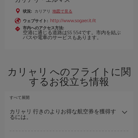
状況:
カリアリ
地図で見る
http://www.sogaer.it/it
ウェブサイト:
市内へのアクセス方法:
空港に通じる道路はSS 554です。市内を結ぶ
バスや電車のサービスもあります。
カリャリ へのフライトに関
するお役立ち情報
すべて展開
カリャリ 行きのよりお得な航空券を獲得す
るには。
ハイシーズンを避け、早めに購入し、往復便の日付や時間帯にフ