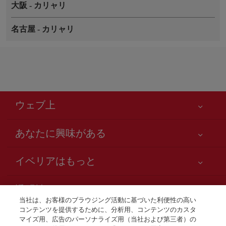
大阪
-
カリャリ
名古屋
-
カリャリ
ウェブ上
あなたに興味がある
お客様の安全が第一です
イベリアはもっと
アクセシビリティの宣言
ニュースと最新情報
サービスのお約束
透明性
イベリアグループ
Iberia.com サイトマップ
当社は、お客様のブラウジング活動に基づいた利便性の高い
利用規約
コンテンツを提供するために、分析用、コンテンツのカスタ
株主および投資家向け情報
お電話での航空券販売
マイズ用、広告のパーソナライズ用（当社および第三者）の
運送約款