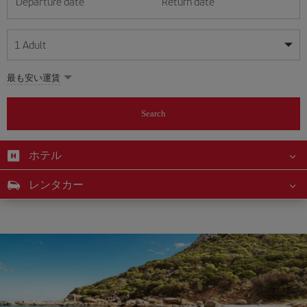
Departure date
Return date
1
Adult
My dates are flexible
My dates are flexible
最も安い運賃
1
+
Adult
August
August
2026
2026
From 24 years of age up until turning 65
Search
Lunes
Lunes
Martes
Martes
Miércoles
Miércoles
Jueves
Jueves
Viernes
Viernes
Sábado
Sábado
Domingo
Domingo
Su
Su
Mo
Mo
Tu
Tu
We
We
Th
Th
Fr
Fr
Sa
Sa
0
+
Child
From 2 years of age up until turning 11
ホテル
1
1
2
2
3
3
4
4
5
5
6
6
7
7
8
8
0
+
Infant
レンタカー
9
9
10
10
11
11
12
12
13
13
14
14
15
15
Up until turning 2 years of age
16
16
17
17
18
18
19
19
20
20
21
21
22
22
23
23
24
24
25
25
26
26
27
27
28
28
29
29
30
30
31
31