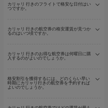
レキシブルになることで、格安航空券が見つかり、お得な運賃を
カリャリ 行きのフライトで格安な日付はい
つですか。
獲得できます。 また、ご旅行の行先がまだ決まっていない場合に
は、Iberiaのキャンペーンのおすすめをご覧ください。より格安な
航空券が必ず見つかります。
どの日付に出発すれば最もお得かを見つけるには、
格安航空券検
索機能
をご利用いただくことが簡単です。 出発地、行先、ご旅行
カリャリ 行きの航空券の格安運賃が見つか
るのはいつ頃ですか。
予定日を入力してください。 入力した選択肢だけではなく、往路
および復路で
近い日付の格安航空券
も表示されるため、お得な運
賃を見つけることができます。 また、それぞれの日付で異なる
時
ハイシーズンを避けて
のご旅行では、より格安な航空券を取得で
間帯
の航空券オプションを探すことでより格安な運賃の航空券が
きます。 目的地にもよりますが、通常に場合、クリスマスシーズ
カリャリ 行きのお得な航空券は何曜日に購
見つかることがあります。
入するのがよいのでしょうか。
ン、イースター、学校のお休み期間はハイシーズンです。 また、
週末のご旅行をお考えなら
出来るだけ早い時期
に航空券をご購入
いただくことで、格安運賃が見つけやすくなります。
格安航空券は曜日に関わらず見つかることがあります。 お得な航
空券を見つけるためのヒントは、
早めのご予約とフレキシブル
な
格安割引を獲得するには、どのくらい早い
時期にカリャリ行きの航空券を予約すれば
計画です。通常の場合、
できるだけ早い時期
に予約した航空券が
よいのでしょうか。
より格安となります。 また、日付や時間帯をあまり固定せずに探
したほうが、
よりお得な航空券を選択
することができます。
早い時期のご予約
で、格安航空券が見つかります。 運賃は各便の
空席数および格安運賃（エコノミー）のご利用可能な残数に応じ
カリャリ 行きの航空券ではどの運賃が最も