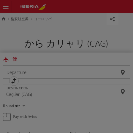
Skip to main content
格安航空券
ヨーロッパ
から カリャリ (CAG)
便
Departure
DESTINATION
Select
Round trip
one
option
Pay with Avios