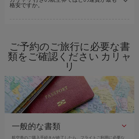
格安ですか。
ます。 このため、
格安航空券
を獲得するには早い時期でのご購入
が
とても重要
です。
Iberiaでは、お客様のご旅行のニーズに応じたさまざまな運賃をご
用意することで格安価格を保証しています。 Básica運賃では、最
安値の航空券を取得できます。
ご予約のご旅行に必要な書
類をご確認ください カリャ
リ
一般的な書類
航空券のご購入手続きが終了したら、フライトご利用に必要な