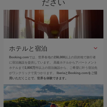
ださい
ホテルと宿泊
Booking.com
では、世界各地の
158,000
以上の目的地で旅行者
に宿泊施設を提供しています。 高級ホテルからアパートメント
ホテルまで
2,800万
件以上の宿泊施設から、ご希望に叶う宿泊先
がワンクリックで見つかります。
IberiaとBooking.comをご活
用いただくことで、世界を体験できます。