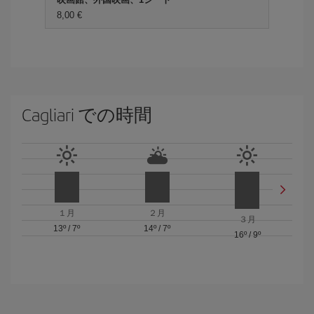
8,00 €
Cagliari での時間
１月
２月
３月
13º
/
7º
14º
/
7º
16º
/
9º