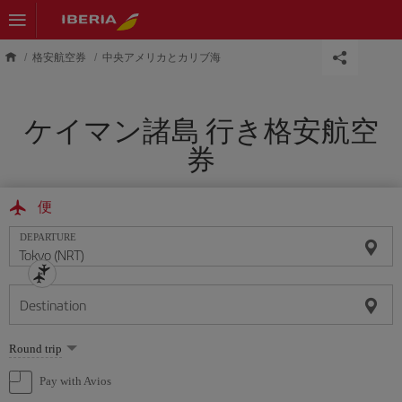
Skip to main content
格安航空券
中央アメリカとカリブ海
ケイマン諸島 行き格安航空
券
便
DEPARTURE
Destination
Select
Round trip
one
option
Pay with Avios