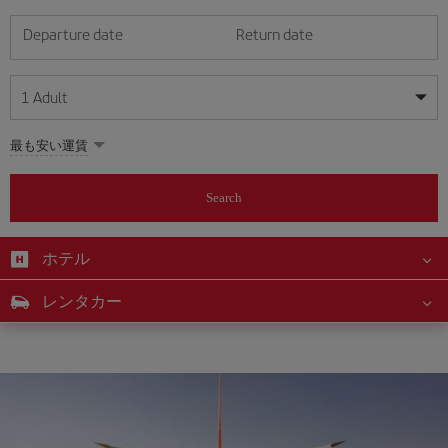
Departure date
Return date
1
Adult
My dates are flexible
My dates are flexible
最も安い運賃
1
+
Adult
August
August
2026
2026
From 24 years of age up until turning 65
Search
Lunes
Lunes
Martes
Martes
Miércoles
Miércoles
Jueves
Jueves
Viernes
Viernes
Sábado
Sábado
Domingo
Domingo
Su
Su
Mo
Mo
Tu
Tu
We
We
Th
Th
Fr
Fr
Sa
Sa
0
+
Child
From 2 years of age up until turning 11
ホテル
1
1
2
2
3
3
4
4
5
5
6
6
7
7
8
8
0
+
Infant
レンタカー
9
9
10
10
11
11
12
12
13
13
14
14
15
15
Up until turning 2 years of age
16
16
17
17
18
18
19
19
20
20
21
21
22
22
23
23
24
24
25
25
26
26
27
27
28
28
29
29
30
30
31
31