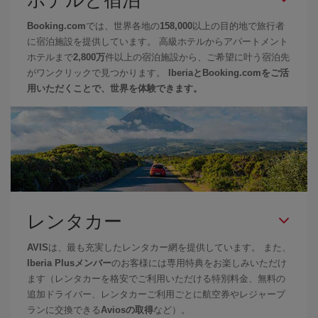
Booking.com
では、世界各地の
158,000
以上の目的地で旅行者
に宿泊施設を提供しています。 高級ホテルからアパートメント
ホテルまで
2,800万
件以上の宿泊施設から、ご希望に叶う宿泊先
がワンクリックで見つかります。
IberiaとBooking.comをご活
用いただくことで、世界を体験できます。
レンタカー
AVIS
は、最も充実したレンタカー網を提供しています。 また、
Iberia Plusメンバー
のお客様には専用特典をお楽しみいただけ
ます（レンタカーを格安でご利用いただける特別料金、無料の
追加ドライバー、レンタカーご利用ごとに航空券やレジャープ
ランに交換できる
Aviosの取得
など）。