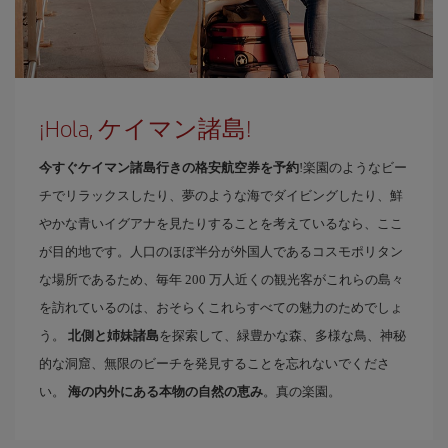
¡Hola, ケイマン諸島!
今すぐケイマン諸島行きの格安航空券を予約
!楽園のようなビー
チでリラックスしたり、夢のような海でダイビングしたり、鮮
やかな青いイグアナを見たりすることを考えているなら、ここ
が目的地です。人口のほぼ半分が外国人であるコスモポリタン
な場所であるため、毎年 200 万人近くの観光客がこれらの島々
を訪れているのは、おそらくこれらすべての魅力のためでしょ
う。
北側と姉妹諸島
を探索して、緑豊かな森、多様な鳥、神秘
的な洞窟、無限のビーチを発見することを忘れないでくださ
い。
海の内外にある本物の自然の恵み
。真の楽園。