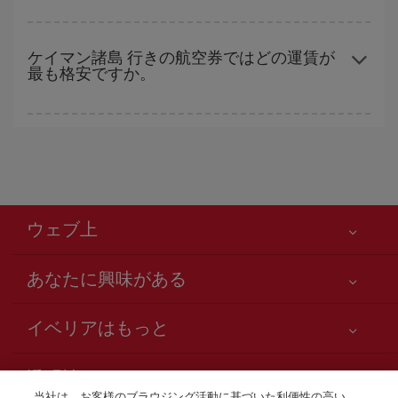
したほうが、
よりお得な航空券を選択
することができます。
早い時期のご予約
で、格安航空券が見つかります。 運賃は各便の
空席数および格安運賃（エコノミー）のご利用可能な残数に応じ
ケイマン諸島 行きの航空券ではどの運賃が
最も格安ですか。
ます。 このため、
格安航空券
を獲得するには早い時期でのご購入
が
とても重要
です。
Iberiaでは、お客様のご旅行のニーズに応じたさまざまな運賃をご
用意することで格安価格を保証しています。 Básica運賃では、最
安値の航空券を取得できます。
ウェブ上
あなたに興味がある
お客様の安全が第一です
イベリアはもっと
アクセシビリティの宣言
ニュースと最新情報
サービスのお約束
透明性
イベリアグループ
Iberia.com サイトマップ
当社は、お客様のブラウジング活動に基づいた利便性の高い