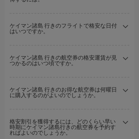
ハイシーズンを避け、早めに購入し、往復便の日付や時間帯にフ
レキシブルになることで、格安航空券が見つかり、お得な運賃を
ケイマン諸島 行きのフライトで格安な日付
はいつですか。
獲得できます。 また、ご旅行の行先がまだ決まっていない場合に
は、Iberiaのキャンペーンのおすすめをご覧ください。より格安な
航空券が必ず見つかります。
どの日付に出発すれば最もお得かを見つけるには、
格安航空券検
索機能
をご利用いただくことが簡単です。 出発地、行先、ご旅行
ケイマン諸島 行きの航空券の格安運賃が見
つかるのはいつ頃ですか。
予定日を入力してください。 入力した選択肢だけではなく、往路
および復路で
近い日付の格安航空券
も表示されるため、お得な運
賃を見つけることができます。 また、それぞれの日付で異なる
時
ハイシーズンを避けて
のご旅行では、より格安な航空券を取得で
間帯
の航空券オプションを探すことでより格安な運賃の航空券が
きます。 目的地にもよりますが、通常に場合、クリスマスシーズ
ケイマン諸島 行きのお得な航空券は何曜日
見つかることがあります。
に購入するのがよいのでしょうか。
ン、イースター、学校のお休み期間はハイシーズンです。 また、
週末のご旅行をお考えなら
出来るだけ早い時期
に航空券をご購入
いただくことで、格安運賃が見つけやすくなります。
格安航空券は曜日に関わらず見つかることがあります。 お得な航
空券を見つけるためのヒントは、
早めのご予約とフレキシブル
な
格安割引を獲得するには、どのくらい早い
時期にケイマン諸島行きの航空券を予約す
計画です。通常の場合、
できるだけ早い時期
に予約した航空券が
ればよいのでしょうか。
より格安となります。 また、日付や時間帯をあまり固定せずに探