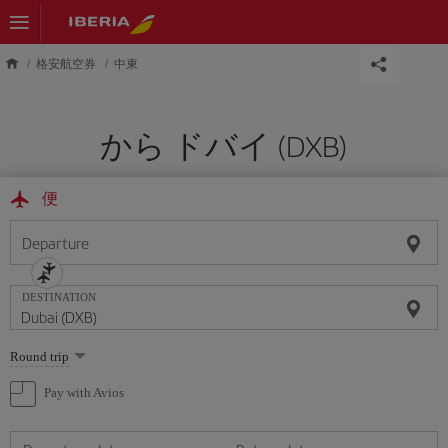
Skip to main content
格安航空券
中東
から ドバイ (DXB)
便
Departure
DESTINATION
Select
Round trip
one
option
Pay with Avios