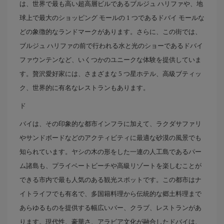
は、世界で最も高い超高層ビルであるブルジュ ハリファや、地
球上で最大のショッピング モールの 1 つであるドバイ モールな
どの象徴的なランドマークがあります。さらに、この街では、
ブルジュ ハリファの前で行われる水と光のショーであるドバイ
ファウンテンなど、いくつかのユニークな体験を提供していま
す。贅沢愛好家には、さまざまな 5 つ星ホテル、高級ブティッ
ク、世界的に有名なレストランもあります。
ド
バイは、その印象的な都市インフラに加えて、ラクダサファリ
やサンドボードなどのアクティビティに最適な砂漠の風景でも
知られています。ヤシの木の形をした一連の人工島であるパー
ム諸島も、プライベートビーチや高級リゾートを楽しむことが
できる市内で最も人気のある観光スポットです。この都市はナ
イトライフでも有名で、多国籍料理から伝統的な郷土料理まで
あらゆるものを提供する幅広いバー、クラブ、レストランがあ
ります。現代性、豪華さ、アラビア文化が融合したドバイは、