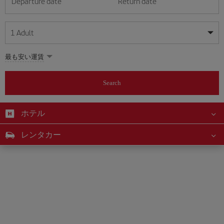
Departure date
Return date
1
Adult
My dates are flexible
My dates are flexible
最も安い運賃
1
+
Adult
August
August
2026
2026
From 24 years of age up until turning 65
Search
Lunes
Lunes
Martes
Martes
Miércoles
Miércoles
Jueves
Jueves
Viernes
Viernes
Sábado
Sábado
Domingo
Domingo
Su
Su
Mo
Mo
Tu
Tu
We
We
Th
Th
Fr
Fr
Sa
Sa
0
+
Child
From 2 years of age up until turning 11
ホテル
1
1
2
2
3
3
4
4
5
5
6
6
7
7
8
8
0
+
Infant
レンタカー
9
9
10
10
11
11
12
12
13
13
14
14
15
15
Up until turning 2 years of age
16
16
17
17
18
18
19
19
20
20
21
21
22
22
23
23
24
24
25
25
26
26
27
27
28
28
29
29
30
30
31
31