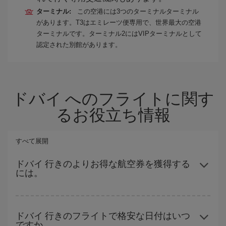
ターミナル:
この空港には3つのターミナルターミナル
があります。T3はエミレーツ便専用で、世界最大の空港
ターミナルです。ターミナル2にはVIPターミナルとして
認定された別館があります。
ドバイ へのフライトに関す
るお役立ち情報
すべて展開
ドバイ 行きのよりお得な航空券を獲得する
には。
ハイシーズンを避け、早めに購入し、往復便の日付や時間帯にフ
レキシブルになることで、格安航空券が見つかり、お得な運賃を
ドバイ 行きのフライトで格安な日付はいつ
ですか。
獲得できます。 また、ご旅行の行先がまだ決まっていない場合に