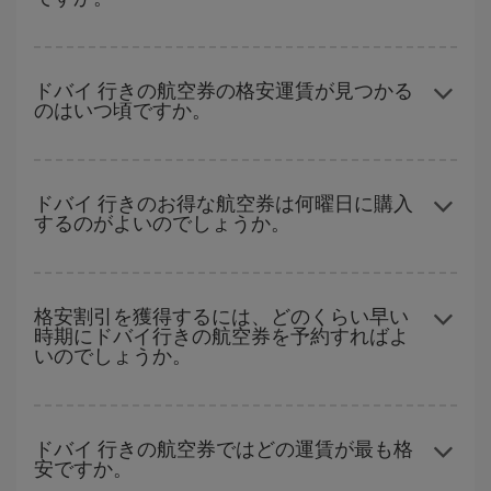
は、Iberiaのキャンペーンのおすすめをご覧ください。より格安な
航空券が必ず見つかります。
どの日付に出発すれば最もお得かを見つけるには、
格安航空券検
索機能
をご利用いただくことが簡単です。 出発地、行先、ご旅行
ドバイ 行きの航空券の格安運賃が見つかる
のはいつ頃ですか。
予定日を入力してください。 入力した選択肢だけではなく、往路
および復路で
近い日付の格安航空券
も表示されるため、お得な運
賃を見つけることができます。 また、それぞれの日付で異なる
時
ハイシーズンを避けて
のご旅行では、より格安な航空券を取得で
間帯
の航空券オプションを探すことでより格安な運賃の航空券が
きます。 目的地にもよりますが、通常に場合、クリスマスシーズ
ドバイ 行きのお得な航空券は何曜日に購入
見つかることがあります。
するのがよいのでしょうか。
ン、イースター、学校のお休み期間はハイシーズンです。 また、
週末のご旅行をお考えなら
出来るだけ早い時期
に航空券をご購入
いただくことで、格安運賃が見つけやすくなります。
格安航空券は曜日に関わらず見つかることがあります。 お得な航
空券を見つけるためのヒントは、
早めのご予約とフレキシブル
な
格安割引を獲得するには、どのくらい早い
時期にドバイ行きの航空券を予約すればよ
計画です。通常の場合、
できるだけ早い時期
に予約した航空券が
いのでしょうか。
より格安となります。 また、日付や時間帯をあまり固定せずに探
したほうが、
よりお得な航空券を選択
することができます。
早い時期のご予約
で、格安航空券が見つかります。 運賃は各便の
空席数および格安運賃（エコノミー）のご利用可能な残数に応じ
ドバイ 行きの航空券ではどの運賃が最も格
安ですか。
ます。 このため、
格安航空券
を獲得するには早い時期でのご購入
が
とても重要
です。