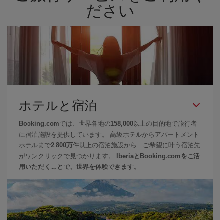
ださい
ホテルと宿泊
Booking.com
では、世界各地の
158,000
以上の目的地で旅行者
に宿泊施設を提供しています。 高級ホテルからアパートメント
ホテルまで
2,800万
件以上の宿泊施設から、ご希望に叶う宿泊先
がワンクリックで見つかります。
IberiaとBooking.comをご活
用いただくことで、世界を体験できます。