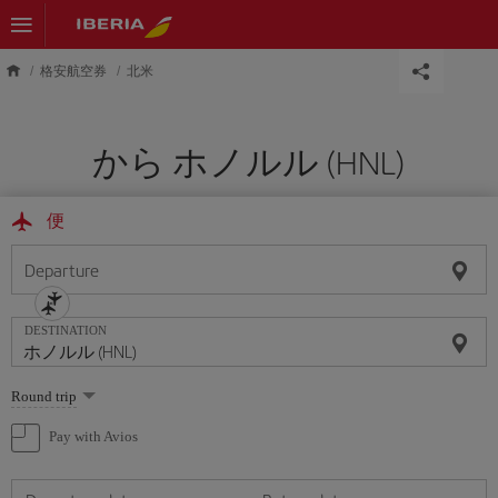
Skip to main content
格安航空券
北米
から ホノルル (HNL)
便
Departure
DESTINATION
Select
Round trip
one
option
Pay with Avios