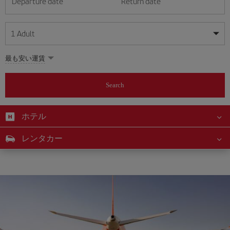
Departure date
Return date
1
Adult
My dates are flexible
My dates are flexible
最も安い運賃
1
+
Adult
August
August
2026
2026
From 24 years of age up until turning 65
Search
Lunes
Lunes
Martes
Martes
Miércoles
Miércoles
Jueves
Jueves
Viernes
Viernes
Sábado
Sábado
Domingo
Domingo
Su
Su
Mo
Mo
Tu
Tu
We
We
Th
Th
Fr
Fr
Sa
Sa
0
+
Child
From 2 years of age up until turning 11
ホテル
1
1
2
2
3
3
4
4
5
5
6
6
7
7
8
8
0
+
Infant
レンタカー
9
9
10
10
11
11
12
12
13
13
14
14
15
15
Up until turning 2 years of age
16
16
17
17
18
18
19
19
20
20
21
21
22
22
23
23
24
24
25
25
26
26
27
27
28
28
29
29
30
30
31
31