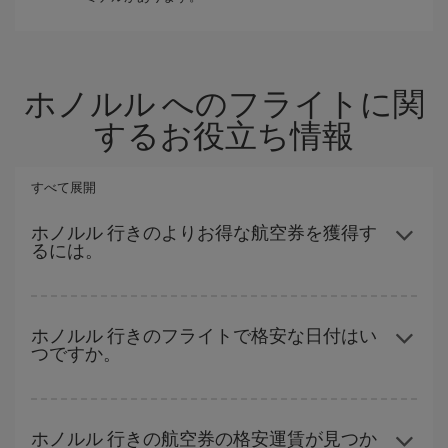
ホノルル へのフライトに関
するお役立ち情報
すべて展開
ホノルル 行きのよりお得な航空券を獲得す
るには。
ハイシーズンを避け、早めに購入し、往復便の日付や時間帯にフ
レキシブルになることで、格安航空券が見つかり、お得な運賃を
ホノルル 行きのフライトで格安な日付はい
つですか。
獲得できます。 また、ご旅行の行先がまだ決まっていない場合に
は、Iberiaのキャンペーンのおすすめをご覧ください。より格安な
航空券が必ず見つかります。
どの日付に出発すれば最もお得かを見つけるには、
格安航空券検
索機能
をご利用いただくことが簡単です。 出発地、行先、ご旅行
ホノルル 行きの航空券の格安運賃が見つか