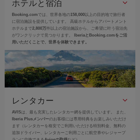
ホテルと宿泊
Booking.com
では、世界各地の
158,000
以上の目的地で旅行者
に宿泊施設を提供しています。 高級ホテルからアパートメント
ホテルまで
2,800万
件以上の宿泊施設から、ご希望に叶う宿泊先
がワンクリックで見つかります。
IberiaとBooking.comをご活
用いただくことで、世界を体験できます。
レンタカー
AVIS
は、最も充実したレンタカー網を提供しています。 また、
Iberia Plusメンバー
のお客様には専用特典をお楽しみいただけ
ます（レンタカーを格安でご利用いただける特別料金、無料の
追加ドライバー、レンタカーご利用ごとに航空券やレジャープ
ランに交換できる
Aviosの取得
など）。