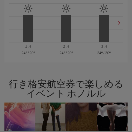
１月
２月
３月
24º
/
20º
24º
/
20º
24º
/
20º
行き格安航空券で楽しめる
イベント ホノルル