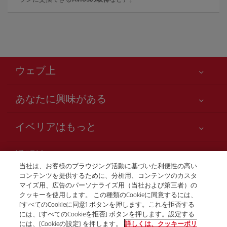
ウェブ上
あなたに興味がある
お客様の安全が第一です
イベリアはもっと
アクセシビリティの宣言
ニュースと最新情報
サービスのお約束
透明性
イベリアグループ
Iberia.com サイトマップ
当社は、お客様のブラウジング活動に基づいた利便性の高い
利用規約
コンテンツを提供するために、分析用、コンテンツのカスタ
株主および投資家向け情報
お電話での航空券販売
マイズ用、広告のパーソナライズ用（当社および第三者）の
運送約款
+81 0 3 3298 5238
Iberia の提携航空会社
クッキーを使用します。 この種類のCookieに同意するには、
[すべてのCookieに同意] ボタンを押します。これを拒否する
ご搭乗者の権利
British Airways
Tokio
には、[すべてのCookieを拒否] ボタンを押します。設定する
プログラム Club Iberia の一般規約
月曜日～金曜日、午前9時～午後5時（スペイン語、英語、日
には、[Cookieの設定] を押します。
詳しくは、クッキーポリ