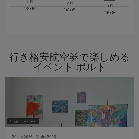
１月
２月
３月
13º
/
6º
14º
/
6º
16º
/
8º
行き格安航空券で楽しめる
イベント ポルト
Image: Pressmaster
20 jun 2026 - 31 dic 2026