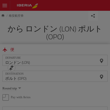
Skip to main content
格安航空券
から ロンドン (LON) ポルト
(OPO)
便
DEPARTURE
DESTINATION
Select
Round trip
one
option
Pay with Avios