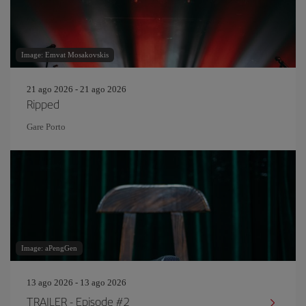
Image: Emvat Mosakovskis
21 ago 2026 - 21 ago 2026
Ripped
Gare Porto
Image: aPengGen
13 ago 2026 - 13 ago 2026
TRAILER - Episode #2