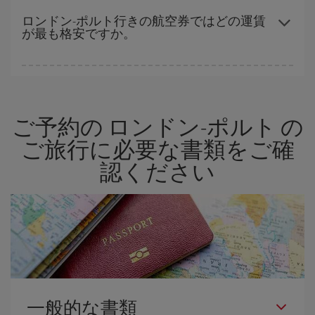
空席数および格安運賃（エコノミー）のご利用可能な残数に応じ
ロンドン-ポルト行きの航空券ではどの運賃
が最も格安ですか。
ます。 このため、
格安航空券
を獲得するには早い時期でのご購入
が
とても重要
です。
Iberiaでは、お客様のご旅行のニーズに応じたさまざまな運賃をご
用意することで格安価格を保証しています。 Básica運賃では、最
安値の航空券を取得できます。
ご予約の ロンドン-ポルト の
ご旅行に必要な書類をご確
認ください
一般的な書類