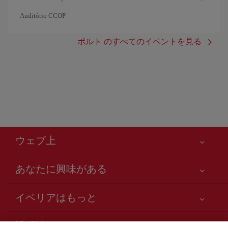
Auditório CCOP
ポルト のすべてのイベントを見る
ウェブ上
あなたに興味がある
お客様の安全が第一です
イベリアはもっと
アクセシビリティの宣言
ニュースと最新情報
サービスのお約束
透明性