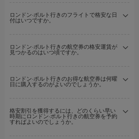
ハイシーズンを避け、お早めにご購入いただき、往復便の日付や
時間帯にフレキシブルになることで、ロンドン-ポルト-destの格安
ロンドン-ポルト行きのフライトで格安な日
付はいつですか。
航空券が見つかり、お得な運賃を獲得できます。
どの日付に出発すれば最もお得かを見つけるには、
格安航空券検
索機能
をご利用いただくことが簡単です。 出発地、行先、ご旅行
ロンドン-ポルト行きの航空券の格安運賃が
見つかるのはいつ頃ですか。
予定日を入力してください。 入力した選択肢だけではなく、往路
および復路で
近い日付の格安航空券
も表示されるため、お得な運
賃を見つけることができます。 また、それぞれの日付で異なる
時
ハイシーズンを避けて
のご旅行では、より格安な航空券を取得で
間帯
の航空券オプションを探すことでより格安な運賃の航空券が
きます。 目的地にもよりますが、通常に場合、クリスマスシーズ
ロンドン-ポルト行きのお得な航空券は何曜
見つかることがあります。
日に購入するのがよいのでしょうか。
ン、イースター、学校のお休み期間はハイシーズンです。 また、
週末のご旅行をお考えなら
出来るだけ早い時期
に航空券をご購入
いただくことで、格安運賃が見つけやすくなります。
格安航空券は曜日に関わらず見つかることがあります。 お得な航
空券を見つけるためのヒントは、
早めのご予約とフレキシブル
な
格安割引を獲得するには、どのくらい早い
時期にロンドン-ポルト行きの航空券を予約
計画です。通常の場合、
できるだけ早い時期
に予約した航空券が
すればよいのでしょうか。
より格安となります。 また、日付や時間帯をあまり固定せずに探
したほうが、
よりお得な航空券を選択
することができます。
早い時期のご予約
で、格安航空券が見つかります。 運賃は各便の