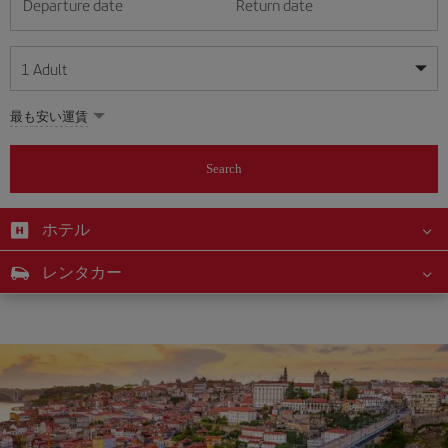
Departure date
Return date
1
Adult
My dates are flexible
My dates are flexible
最も安い運賃
1
+
Adult
August
August
2026
2026
From 24 years of age up until turning 65
Search
Lunes
Lunes
Martes
Martes
Miércoles
Miércoles
Jueves
Jueves
Viernes
Viernes
Sábado
Sábado
Domingo
Domingo
Su
Su
Mo
Mo
Tu
Tu
We
We
Th
Th
Fr
Fr
Sa
Sa
0
+
Child
From 2 years of age up until turning 11
ホテル
1
1
2
2
3
3
4
4
5
5
6
6
7
7
8
8
0
+
Infant
レンタカー
9
9
10
10
11
11
12
12
13
13
14
14
15
15
Up until turning 2 years of age
16
16
17
17
18
18
19
19
20
20
21
21
22
22
23
23
24
24
25
25
26
26
27
27
28
28
29
29
30
30
31
31