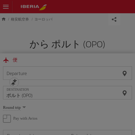
Skip to main content
格安航空券
ヨーロッパ
から ポルト (OPO)
便
Departure
DESTINATION
Select
Round trip
one
option
Pay with Avios