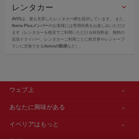
レンタカー
AVIS
は、最も充実したレンタカー網を提供しています。 また、
Iberia Plusメンバー
のお客様には専用特典をお楽しみいただけ
ます（レンタカーを格安でご利用いただける特別料金、無料の
追加ドライバー、レンタカーご利用ごとに航空券やレジャープ
ランに交換できる
Aviosの取得
など）。
ウェブ上
あなたに興味がある
お客様の安全が第一です
イベリアはもっと
アクセシビリティの宣言
ニュースと最新情報
サービスのお約束