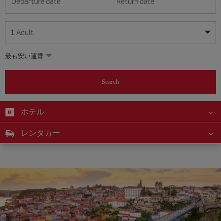
Departure date
Return date
1
Adult
My dates are flexible
My dates are flexible
最も安い運賃
1
+
Adult
August
August
2026
2026
From 24 years of age up until turning 65
Search
Lunes
Lunes
Martes
Martes
Miércoles
Miércoles
Jueves
Jueves
Viernes
Viernes
Sábado
Sábado
Domingo
Domingo
Su
Su
Mo
Mo
Tu
Tu
We
We
Th
Th
Fr
Fr
Sa
Sa
0
+
Child
From 2 years of age up until turning 11
ホテル
1
1
2
2
3
3
4
4
5
5
6
6
7
7
8
8
0
+
Infant
レンタカー
9
9
10
10
11
11
12
12
13
13
14
14
15
15
Up until turning 2 years of age
16
16
17
17
18
18
19
19
20
20
21
21
22
22
23
23
24
24
25
25
26
26
27
27
28
28
29
29
30
30
31
31