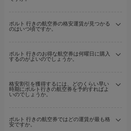
は、Iberiaのキャンペーンのおすすめをご覧ください。より格安な
航空券が必ず見つかります。
どの日付に出発すれば最もお得かを見つけるには、
格安航空券検
索機能
をご利用いただくことが簡単です。 出発地、行先、ご旅行
ポルト 行きの航空券の格安運賃が見つかる
のはいつ頃ですか。
予定日を入力してください。 入力した選択肢だけではなく、往路
および復路で
近い日付の格安航空券
も表示されるため、お得な運
賃を見つけることができます。 また、それぞれの日付で異なる
時
ハイシーズンを避けて
のご旅行では、より格安な航空券を取得で
間帯
の航空券オプションを探すことでより格安な運賃の航空券が
きます。 目的地にもよりますが、通常に場合、クリスマスシーズ
ポルト 行きのお得な航空券は何曜日に購入
見つかることがあります。
するのがよいのでしょうか。
ン、イースター、学校のお休み期間はハイシーズンです。 また、
週末のご旅行をお考えなら
出来るだけ早い時期
に航空券をご購入
いただくことで、格安運賃が見つけやすくなります。
格安航空券は曜日に関わらず見つかることがあります。 お得な航
空券を見つけるためのヒントは、
早めのご予約とフレキシブル
な
格安割引を獲得するには、どのくらい早い
時期にポルト行きの航空券を予約すればよ
計画です。通常の場合、
できるだけ早い時期
に予約した航空券が
いのでしょうか。
より格安となります。 また、日付や時間帯をあまり固定せずに探
したほうが、
よりお得な航空券を選択
することができます。
早い時期のご予約
で、格安航空券が見つかります。 運賃は各便の
空席数および格安運賃（エコノミー）のご利用可能な残数に応じ
ポルト 行きの航空券ではどの運賃が最も格
安ですか。
ます。 このため、
格安航空券
を獲得するには早い時期でのご購入
が
とても重要
です。