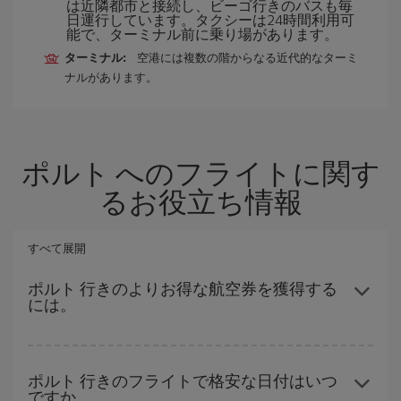
は近隣都市と接続し、ビーゴ行きのバスも毎
日運行しています。タクシーは24時間利用可
能で、ターミナル前に乗り場があります。
ターミナル:
空港には複数の階からなる近代的なターミ
ナルがあります。
ポルト へのフライトに関す
るお役立ち情報
すべて展開
ポルト 行きのよりお得な航空券を獲得する
には。
ハイシーズンを避け、早めに購入し、往復便の日付や時間帯にフ
レキシブルになることで、格安航空券が見つかり、お得な運賃を
ポルト 行きのフライトで格安な日付はいつ
ですか。
獲得できます。 また、ご旅行の行先がまだ決まっていない場合に