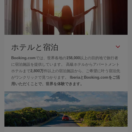
ホテルと宿泊
Booking.com
では、世界各地の
158,000
以上の目的地で旅行者
に宿泊施設を提供しています。 高級ホテルからアパートメント
ホテルまで
2,800万
件以上の宿泊施設から、ご希望に叶う宿泊先
がワンクリックで見つかります。
IberiaとBooking.comをご活
用いただくことで、世界を体験できます。