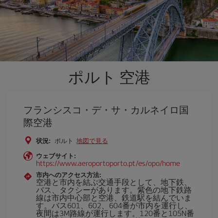
ポルト 空港
フランシスコ・デ・サ・カルネイロ国
際空港
状況:
ポルト
地図で見る
ウェブサイト:
https://www.aeroportoporto.pt/es/opo/home
市内へのアクセス方法:
空港と市内を結ぶ交通手段として、地下鉄、
バス、タクシーがあります。紫色の地下鉄路
線は市内中心部と空港、鉄道駅を結んでいま
す。バス601、602、604番が市内を運行し、
夜間は3M路線が運行します。120番と105N番