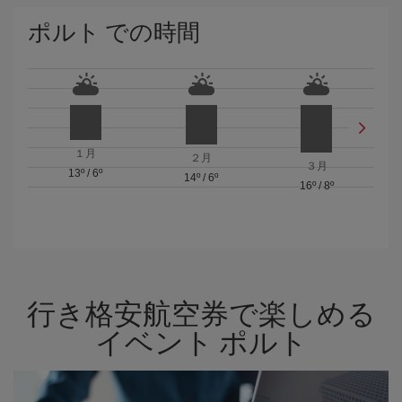
ポルト での時間
１月
２月
３月
13º
/
6º
14º
/
6º
16º
/
8º
行き格安航空券で楽しめる
イベント ポルト