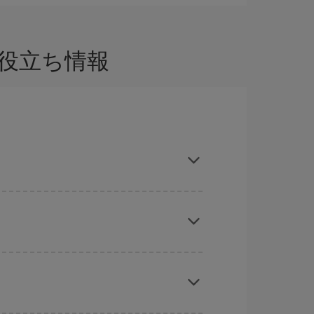
役立ち情報
を獲得できます。 また、ご旅行の行先がまだ決
旅行予定日を入力してください。 入力した選択肢
れぞれの日付で異なる
時間帯
の航空券オプション