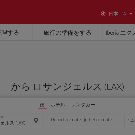
日本 - JA
管理する
旅行の準備をする
Iberia 
から ロサンジェルス (LAX)
便
ホテル
レンタカー
ON
Departure date
Return date
1
A
日/月/年の形式で日付を入力してください
日/月/年の形式で日付を入力