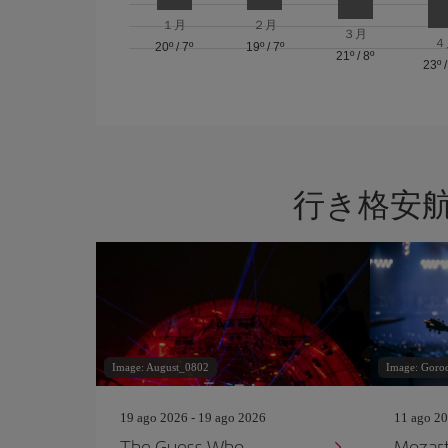
１月
２月
３月
４
20º
/
7º
19º
/
7º
21º
/
8º
23º
行き格安
Image: August_0802
Image: Goro
19 ago 2026 - 19 ago 2026
11 ago 20
The Guess Who
Mozart