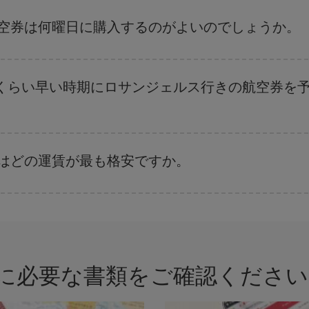
航空券を取得できます。 目的地にもよりますが、通常に場合、クリスマスシ
出来るだけ早い時期
に航空券をご購入いただくことで、格安運賃が見つけやす
航空券は何曜日に購入するのがよいのでしょうか。
ます。 お得な航空券を見つけるためのヒントは、
早めのご予約とフレキシブ
、日付や時間帯をあまり固定せずに探したほうが、
よりお得な航空券を選択
す
くらい早い時期にロサンジェルス行きの航空券を
。 運賃は各便の空席数および格安運賃（エコノミー）のご利用可能な残数に
ではどの運賃が最も格安ですか。
さまざまな運賃をご用意することで格安価格を保証しています。 Básica運賃
に必要な書類をご確認ください