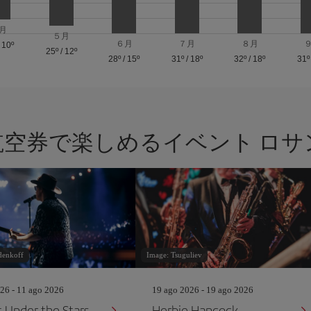
月
５月
６月
７月
８月
/
10º
25º
/
12º
28º
/
15º
31º
/
18º
32º
/
18º
31º
航空券で楽しめるイベント ロサ
denkoff
Image: Tsuguliev
26 - 11 ago 2026
19 ago 2026 - 19 ago 2026
 Under the Stars
Herbie Hancock