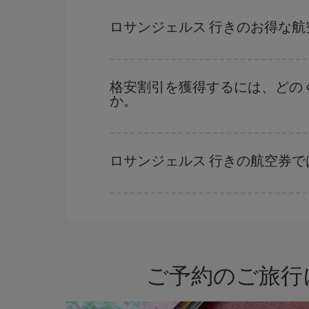
ハイシーズンを避けて
のご旅行では、より格安な
ーズンです。 また、週末のご旅行をお考えなら
ロサンジェルス 行きのお得な
格安航空券は曜日に関わらず見つかることがあり
に予約した航空券がより格安となります。 また
格安割引を獲得するには、どの
か。
早い時期のご予約
で、格安航空券が見つかります
早い時期でのご購入が
とても重要
です。
ロサンジェルス 行きの航空券
Iberiaでは、お客様のご旅行のニーズに応じた
ご予約のご旅行