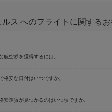
ェルス へのフライトに関するお
得な航空券を獲得するには。
付や時間帯にフレキシブルになることで、格安航空券が見つかり、お得な運賃
ンのおすすめをご覧ください。より格安な航空券が必ず見つかります。
トで格安な日付はいつですか。
、
格安航空券検索機能
をご利用いただくことが簡単です。 出発地、行先、ご
航空券
も表示されるため、お得な運賃を見つけることができます。 また、そ
の格安運賃が見つかるのはいつ頃ですか。
ことがあります。