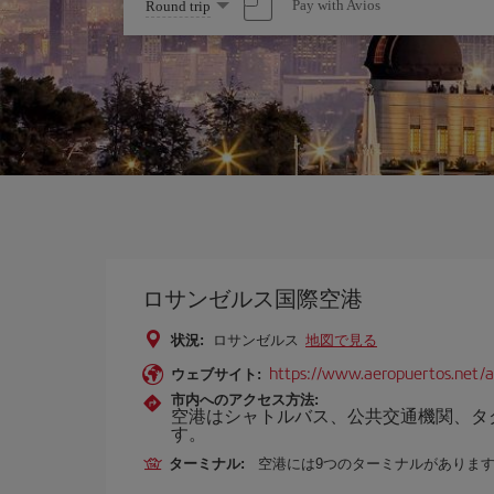
Select
Pay with Avios
Round trip
one
option
ロサンゼルス国際空港
状況:
ロサンゼルス
地図で見る
https://www.aeropuertos.net/ae
ウェブサイト:
市内へのアクセス方法:
空港はシャトルバス、公共交通機関、タ
す。
ターミナル:
空港には9つのターミナルがありま