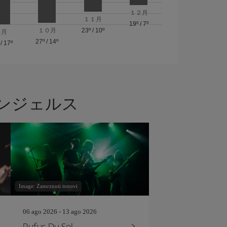
１２月
１１月
19º
/
7º
１０月
23º
/
10º
９月
27º
/
14º
/
17º
ンジェルス
Image: Zamrznuti tonovi
06 ago 2026 - 13 ago 2026
Rufus Du Sol