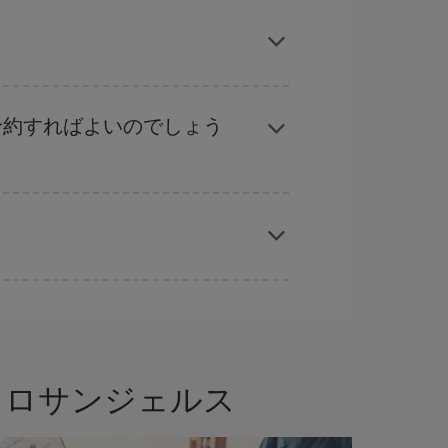
ーズン、イースター、学校のお休み期間はハイシ
くなります。
ル
な計画です。通常の場合、
できるだけ早い時期
ることができます。
予約すればよいのでしょう
応じます。 このため、
格安航空券
を獲得するには
では、最安値の航空券を取得できます。
 ロサンジェルス