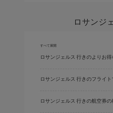
ロサンジ
すべて展開
ロサンジェルス 行きのよりお
ハイシーズンを避け、早めに購入し、往復便の日
まっていない場合には、Iberiaのキャンペー
ロサンジェルス 行きのフライ
どの日付に出発すれば最もお得かを見つけるには
だけではなく、往路および復路で
近い日付の格安
ロサンジェルス 行きの航空券
を探すことでより格安な運賃の航空券が見つかる