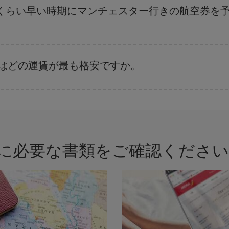
、日付や時間帯をあまり固定せずに探したほうが、
よりお得な航空券を選択
す
くらい早い時期にマンチェスター行きの航空券を
。 運賃は各便の空席数および格安運賃（エコノミー）のご利用可能な残数に
ではどの運賃が最も格安ですか。
さまざまな運賃をご用意することで格安価格を保証しています。 Básica運賃
に必要な書類をご確認ください