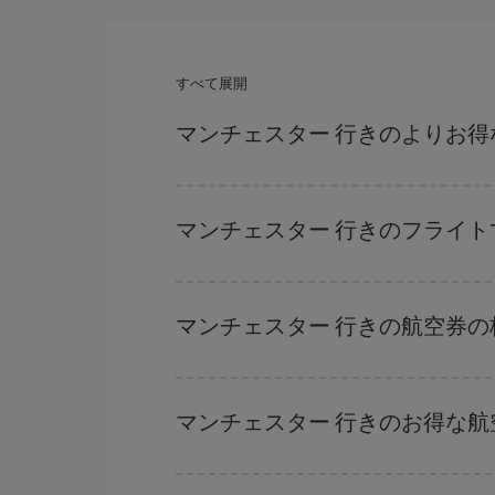
すべて展開
マンチェスター 行きのよりお
ハイシーズンを避け、早めに購入し、往復便の日
まっていない場合には、Iberiaのキャンペー
マンチェスター 行きのフライ
どの日付に出発すれば最もお得かを見つけるには
だけではなく、往路および復路で
近い日付の格安
マンチェスター 行きの航空券
を探すことでより格安な運賃の航空券が見つかる
ハイシーズンを避けて
のご旅行では、より格安な
ーズンです。 また、週末のご旅行をお考えなら
マンチェスター 行きのお得な
格安航空券は曜日に関わらず見つかることがあり