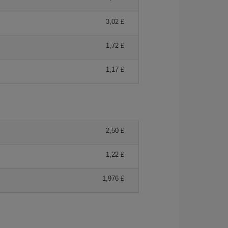
3,02 £
1,72 £
1,17 £
2,50 £
1,22 £
1,976 £