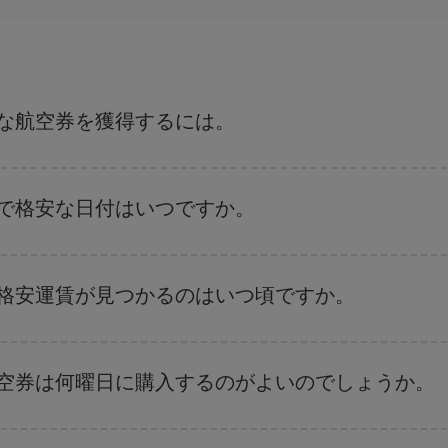
得な航空券を獲得するには。
付や時間帯にフレキシブルになることで、格安航空券が見つかり、お得な運賃
ンのおすすめをご覧ください。より格安な航空券が必ず見つかります。
トで格安な日付はいつですか。
、
格安航空券検索機能
をご利用いただくことが簡単です。 出発地、行先、ご
航空券
も表示されるため、お得な運賃を見つけることができます。 また、そ
の格安運賃が見つかるのはいつ頃ですか。
ことがあります。
航空券を取得できます。 目的地にもよりますが、通常に場合、クリスマスシ
出来るだけ早い時期
に航空券をご購入いただくことで、格安運賃が見つけやす
航空券は何曜日に購入するのがよいのでしょうか。
ます。 お得な航空券を見つけるためのヒントは、
早めのご予約とフレキシブ