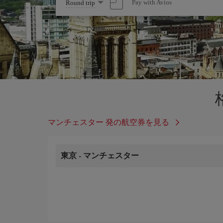
Select
Pay with Avios
Round trip
one
option
マンチェスター 発の航空券を見る
東京
-
マンチェスター