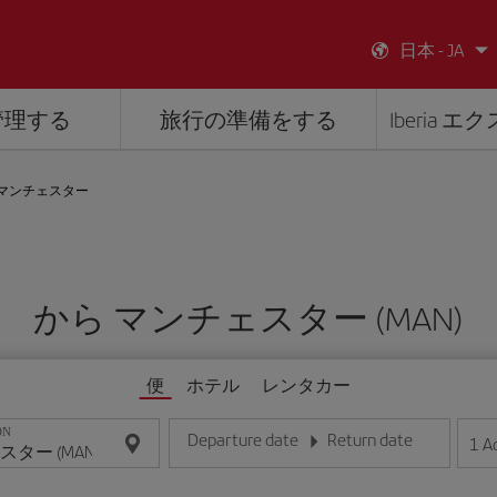
日本 - JA
管理する
旅行の準備をする
Iberia 
マンチェスター
から マンチェスター (MAN)
便
ホテル
レンタカー
ON
Departure date
Return date
1
A
日/月/年の形式で日付を入力してください
日/月/年の形式で日付を入力