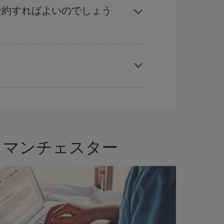
ることができます。
予約すればよいのでしょう
応じます。 このため、
格安航空券
を獲得するには
では、最安値の航空券を取得できます。
 マンチェスター