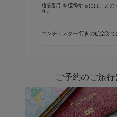
に予約した航空券がより格安となります。 また
格安割引を獲得するには、どの
か。
早い時期のご予約
で、格安航空券が見つかります
早い時期でのご購入が
とても重要
です。
マンチェスター 行きの航空券
Iberiaでは、お客様のご旅行のニーズに応じた
ご予約のご旅行