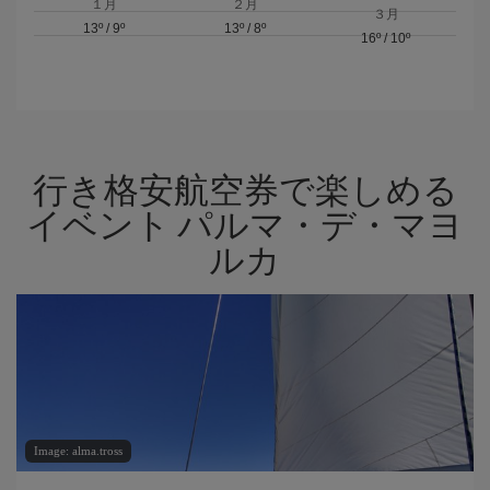
１月
２月
３月
13º
/
9º
13º
/
8º
16º
/
10º
行き格安航空券で楽しめる
イベント パルマ・デ・マヨ
ルカ
Image: alma.tross