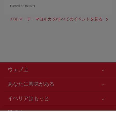
Castell de Bellver
パルマ・デ・マヨルカ のすべてのイベントを見る
ウェブ上
あなたに興味がある
お客様の安全が第一です
イベリアはもっと
アクセシビリティの宣言
ニュースと最新情報
サービスのお約束
透明性
イベリアグループ