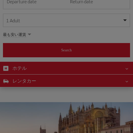
Departure date
Return date
1
Adult
My dates are flexible
My dates are flexible
最も安い運賃
1
+
Adult
August
August
2026
2026
From 24 years of age up until turning 65
Search
Lunes
Lunes
Martes
Martes
Miércoles
Miércoles
Jueves
Jueves
Viernes
Viernes
Sábado
Sábado
Domingo
Domingo
Su
Su
Mo
Mo
Tu
Tu
We
We
Th
Th
Fr
Fr
Sa
Sa
0
+
Child
From 2 years of age up until turning 11
ホテル
1
1
2
2
3
3
4
4
5
5
6
6
7
7
8
8
0
+
Infant
レンタカー
9
9
10
10
11
11
12
12
13
13
14
14
15
15
Up until turning 2 years of age
16
16
17
17
18
18
19
19
20
20
21
21
22
22
23
23
24
24
25
25
26
26
27
27
28
28
29
29
30
30
31
31