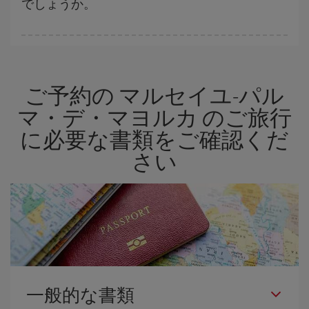
でしょうか。
格安航空券は曜日に関わらず見つかることがあります。 お得な航
空券を見つけるためのヒントは、
早めのご予約とフレキシブル
な
計画です。通常の場合、
できるだけ早い時期
に予約した航空券が
ご予約の マルセイユ-パル
より格安となります。 また、日付や時間帯をあまり固定せずに探
したほうが、
よりお得な航空券を選択
することができます。
マ・デ・マヨルカ のご旅行
に必要な書類をご確認くだ
さい
一般的な書類