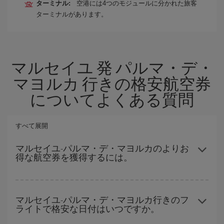
ターミナル:
空港には4つのモジュールに分かれた旅客
ターミナルがあります。
マルセイユ 発 パルマ・デ・
マヨルカ 行きの格安航空券
についてよくある質問
すべて展開
マルセイユ-パルマ・デ・マヨルカのよりお
得な航空券を獲得するには。
ハイシーズンを避け、お早めにご購入いただき、往復便の日付や
時間帯にフレキシブルになることで、マルセイユ-パルマ・デ・マ
マルセイユ-パルマ・デ・マヨルカ行きのフ
ライトで格安な日付はいつですか。
ヨルカ-destの格安航空券が見つかり、お得な運賃を獲得できま
す。