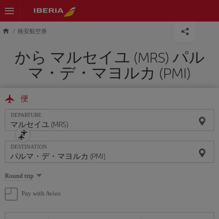
Skip to main content
格安航空券
から マルセイユ (MRS) パル
マ・デ・マヨルカ (PMI)
便
DEPARTURE
DESTINATION
Select
Round trip
one
option
Pay with Avios