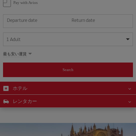
option
Pay with Avios
Departure date
Return date
1
Adult
My dates are flexible
My dates are flexible
最も安い運賃
1
+
Adult
August
August
2026
2026
From 24 years of age up until turning 65
Search
Lunes
Lunes
Martes
Martes
Miércoles
Miércoles
Jueves
Jueves
Viernes
Viernes
Sábado
Sábado
Domingo
Domingo
Su
Su
Mo
Mo
Tu
Tu
We
We
Th
Th
Fr
Fr
Sa
Sa
0
+
Child
From 2 years of age up until turning 11
ホテル
1
1
2
2
3
3
4
4
5
5
6
6
7
7
8
8
0
+
Infant
レンタカー
9
9
10
10
11
11
12
12
13
13
14
14
15
15
Up until turning 2 years of age
16
16
17
17
18
18
19
19
20
20
21
21
22
22
23
23
24
24
25
25
26
26
27
27
28
28
29
29
30
30
31
31