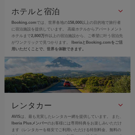
ホテルと宿泊
Booking.com
では、世界各地の
158,000
以上の目的地で旅行者
に宿泊施設を提供しています。 高級ホテルからアパートメント
ホテルまで
2,800万
件以上の宿泊施設から、ご希望に叶う宿泊先
がワンクリックで見つかります。
IberiaとBooking.comをご活
用いただくことで、世界を体験できます。
レンタカー
AVIS
は、最も充実したレンタカー網を提供しています。 また、
Iberia Plusメンバー
のお客様には専用特典をお楽しみいただけ
ます（レンタカーを格安でご利用いただける特別料金、無料の