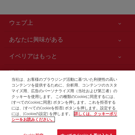
ウェブ上
あなたに興味がある
お客様の安全が第一です
イベリアはもっと
アクセシビリティの宣言
ニュースと最新情報
サービスのお約束
透明性
イベリアグループ
Iberia.com サイトマップ
当社は、お客様のブラウジング活動に基づいた利便性の高い
利用規約
コンテンツを提供するために、分析用、コンテンツのカスタ
株主および投資家向け情報
お電話での航空券販売
マイズ用、広告のパーソナライズ用（当社および第三者）の
運送約款
+81 0 3 3298 5238
Iberia の提携航空会社
クッキーを使用します。 この種類のCookieに同意するには、
[すべてのCookieに同意] ボタンを押します。これを拒否する
ご搭乗者の権利
British Airways
Tokio
には、[すべてのCookieを拒否] ボタンを押します。設定する
プログラム Club Iberia の一般規約
月曜日～金曜日、午前9時～午後5時（スペイン語、英語、日
には、[Cookieの設定] を押します。
詳しくは、クッキーポリ
本語）。
シーをお読みください。
iberia.comのご登録規約
個人情報保護ポリシー
© Iberia 2026