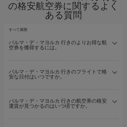
の格安航空券に関するよく
ある質問
すべて展開
パルマ・デ・マヨルカ 行きのよりお得な航
空券を獲得するには。
ハイシーズンを避け、早めに購入し、往復便の日付や時間帯にフ
レキシブルになることで、格安航空券が見つかり、お得な運賃を
パルマ・デ・マヨルカ 行きのフライトで格
安な日付はいつですか。
獲得できます。 また、ご旅行の行先がまだ決まっていない場合に
は、Iberiaのキャンペーンのおすすめをご覧ください。より格安な
航空券が必ず見つかります。
どの日付に出発すれば最もお得かを見つけるには、
格安航空券検
索機能
をご利用いただくことが簡単です。 出発地、行先、ご旅行
パルマ・デ・マヨルカ 行きの航空券の格安
運賃が見つかるのはいつ頃ですか。
予定日を入力してください。 入力した選択肢だけではなく、往路
および復路で
近い日付の格安航空券
も表示されるため、お得な運
賃を見つけることができます。 また、それぞれの日付で異なる
時
ハイシーズンを避けて
のご旅行では、より格安な航空券を取得で
間帯
の航空券オプションを探すことでより格安な運賃の航空券が