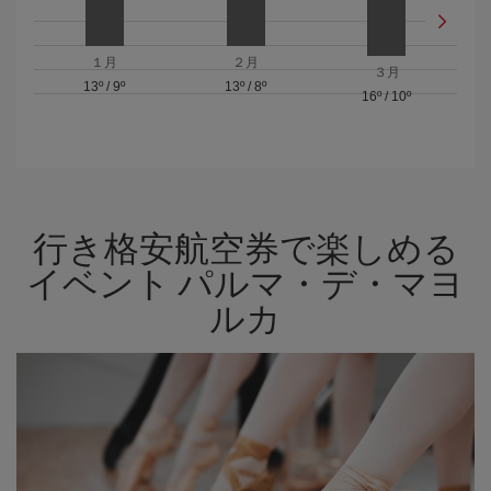
１月
２月
３月
13º
/
9º
13º
/
8º
16º
/
10º
行き格安航空券で楽しめる
イベント パルマ・デ・マヨ
ルカ