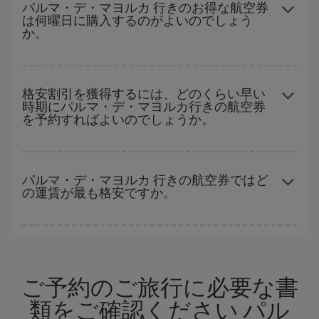
きます。 目的地にもよりますが、通常に場合、クリスマスシーズ
パルマ・デ・マヨルカ 行きのお得な航空券
見つかることがあります。
は何曜日に購入するのがよいのでしょう
ン、イースター、学校のお休み期間はハイシーズンです。 また、
か。
週末のご旅行をお考えなら
出来るだけ早い時期
に航空券をご購入
いただくことで、格安運賃が見つけやすくなります。
格安航空券は曜日に関わらず見つかることがあります。 お得な航
空券を見つけるためのヒントは、
早めのご予約とフレキシブル
な
格安割引を獲得するには、どのくらい早い
時期にパルマ・デ・マヨルカ行きの航空券
計画です。通常の場合、
できるだけ早い時期
に予約した航空券が
を予約すればよいのでしょうか。
より格安となります。 また、日付や時間帯をあまり固定せずに探
したほうが、
よりお得な航空券を選択
することができます。
早い時期のご予約
で、格安航空券が見つかります。 運賃は各便の
空席数および格安運賃（エコノミー）のご利用可能な残数に応じ
パルマ・デ・マヨルカ 行きの航空券ではど
の運賃が最も格安ですか。
ます。 このため、
格安航空券
を獲得するには早い時期でのご購入
が
とても重要
です。
Iberiaでは、お客様のご旅行のニーズに応じたさまざまな運賃をご
用意することで格安価格を保証しています。 Básica運賃では、最
安値の航空券を取得できます。
ご予約のご旅行に必要な書
類をご確認ください パル