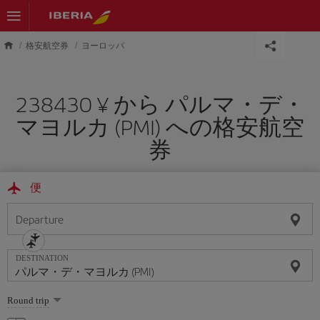
Skip to main content
格安航空券
ヨーロッパ
238430 ¥ から パルマ・デ・
マヨルカ (PMI) への格安航空
券
便
Departure
DESTINATION
Select
Round trip
one