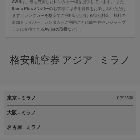
AVIS
は、最も充実したレンタカー網を提供しています。 また、
Iberia Plusメンバー
のお客様には専用特典をお楽しみいただけ
ます（レンタカーを格安でご利用いただける特別料金、無料の
追加ドライバー、レンタカーご利用ごとに航空券やレジャープ
ランに交換できる
Aviosの取得
など）。
格安航空券 アジア - ミラノ
東京
-
ミラノ
¥ 295560
大阪
-
ミラノ
名古屋
-
ミラノ