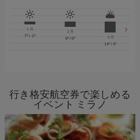
１月
２月
7º
/
-1º
３月
9º
/
0º
14º
/
3º
行き格安航空券で楽しめる
イベント ミラノ