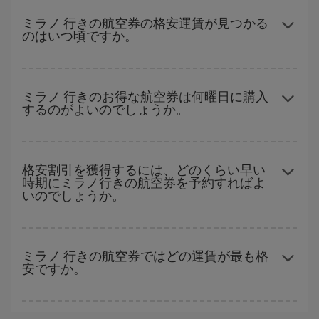
どの日付に出発すれば最もお得かを見つけるには、
格安航空券検
索機能
をご利用いただくことが簡単です。 出発地、行先、ご旅行
ミラノ 行きの航空券の格安運賃が見つかる
のはいつ頃ですか。
予定日を入力してください。 入力した選択肢だけではなく、往路
および復路で
近い日付の格安航空券
も表示されるため、お得な運
賃を見つけることができます。 また、それぞれの日付で異なる
時
ハイシーズンを避けて
のご旅行では、より格安な航空券を取得で
間帯
の航空券オプションを探すことでより格安な運賃の航空券が
きます。 目的地にもよりますが、通常に場合、クリスマスシーズ
ミラノ 行きのお得な航空券は何曜日に購入
見つかることがあります。
するのがよいのでしょうか。
ン、イースター、学校のお休み期間はハイシーズンです。 また、
週末のご旅行をお考えなら
出来るだけ早い時期
に航空券をご購入
いただくことで、格安運賃が見つけやすくなります。
格安航空券は曜日に関わらず見つかることがあります。 お得な航
空券を見つけるためのヒントは、
早めのご予約とフレキシブル
な
格安割引を獲得するには、どのくらい早い
時期にミラノ行きの航空券を予約すればよ
計画です。通常の場合、
できるだけ早い時期
に予約した航空券が
いのでしょうか。
より格安となります。 また、日付や時間帯をあまり固定せずに探
したほうが、
よりお得な航空券を選択
することができます。
早い時期のご予約
で、格安航空券が見つかります。 運賃は各便の
空席数および格安運賃（エコノミー）のご利用可能な残数に応じ
ミラノ 行きの航空券ではどの運賃が最も格
安ですか。
ます。 このため、
格安航空券
を獲得するには早い時期でのご購入
が
とても重要
です。
Iberiaでは、お客様のご旅行のニーズに応じたさまざまな運賃をご