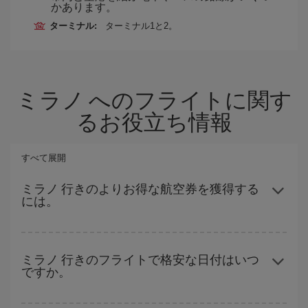
かあります。
ターミナル:
ターミナル1と2。
ミラノ へのフライトに関す
るお役立ち情報
すべて展開
ミラノ 行きのよりお得な航空券を獲得する
には。
ハイシーズンを避け、早めに購入し、往復便の日付や時間帯にフ
レキシブルになることで、格安航空券が見つかり、お得な運賃を
ミラノ 行きのフライトで格安な日付はいつ
ですか。
獲得できます。 また、ご旅行の行先がまだ決まっていない場合に
は、Iberiaのキャンペーンのおすすめをご覧ください。より格安な
航空券が必ず見つかります。