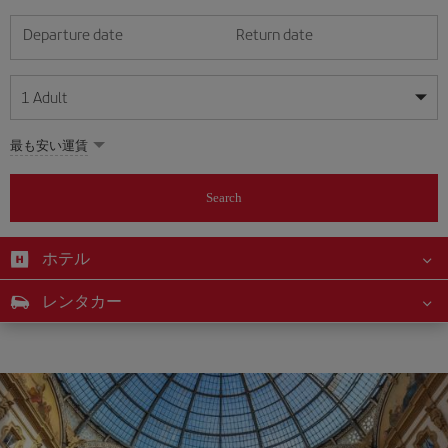
Departure date
Return date
1
Adult
My dates are flexible
My dates are flexible
最も安い運賃
1
+
Adult
August
August
2026
2026
From 24 years of age up until turning 65
Search
Lunes
Lunes
Martes
Martes
Miércoles
Miércoles
Jueves
Jueves
Viernes
Viernes
Sábado
Sábado
Domingo
Domingo
Su
Su
Mo
Mo
Tu
Tu
We
We
Th
Th
Fr
Fr
Sa
Sa
0
+
Child
From 2 years of age up until turning 11
ホテル
1
1
2
2
3
3
4
4
5
5
6
6
7
7
8
8
0
+
Infant
レンタカー
9
9
10
10
11
11
12
12
13
13
14
14
15
15
Up until turning 2 years of age
16
16
17
17
18
18
19
19
20
20
21
21
22
22
23
23
24
24
25
25
26
26
27
27
28
28
29
29
30
30
31
31