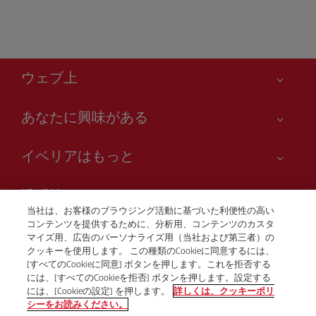
ウェブ上
あなたに興味がある
お客様の安全が第一です
イベリアはもっと
アクセシビリティの宣言
ニュースと最新情報
サービスのお約束
透明性
イベリアグループ
Iberia.com サイトマップ
当社は、お客様のブラウジング活動に基づいた利便性の高い
利用規約
コンテンツを提供するために、分析用、コンテンツのカスタ
株主および投資家向け情報
お電話での航空券販売
マイズ用、広告のパーソナライズ用（当社および第三者）の
運送約款
+81 0 3 3298 5238
Iberia の提携航空会社
クッキーを使用します。 この種類のCookieに同意するには、
[すべてのCookieに同意] ボタンを押します。これを拒否する
ご搭乗者の権利
British Airways
Tokio
には、[すべてのCookieを拒否] ボタンを押します。設定する
プログラム Club Iberia の一般規約
月曜日～金曜日、午前9時～午後5時（スペイン語、英語、日
には、[Cookieの設定] を押します。
詳しくは、クッキーポリ
本語）。
シーをお読みください。
iberia.comのご登録規約