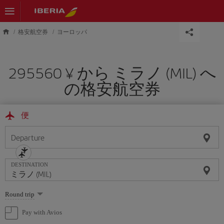
Skip to main content
格安航空券
ヨーロッパ
295560 ¥ から ミラノ (MIL) へ
の格安航空券
便
Departure
DESTINATION
Select
Round trip
one
option
Pay with Avios