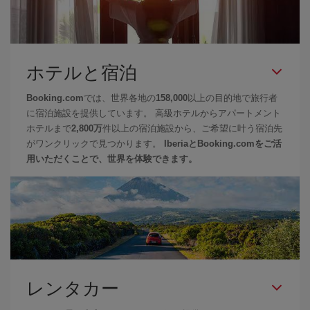
ホテルと宿泊
Booking.com
では、世界各地の
158,000
以上の目的地で旅行者
に宿泊施設を提供しています。 高級ホテルからアパートメント
ホテルまで
2,800万
件以上の宿泊施設から、ご希望に叶う宿泊先
がワンクリックで見つかります。
IberiaとBooking.comをご活
用いただくことで、世界を体験できます。
レンタカー