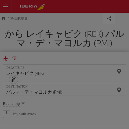
Skip to main content
格安航空券
から レイキャビク (REK) パル
マ・デ・マヨルカ (PMI)
便
DEPARTURE
DESTINATION
Select
Round trip
one
option
Pay with Avios