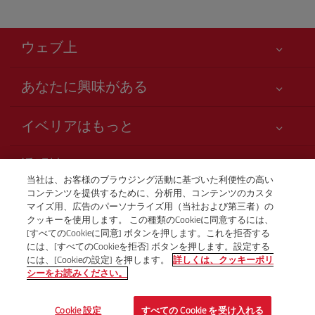
ウェブ上
あなたに興味がある
お客様の安全が第一です
イベリアはもっと
アクセシビリティの宣言
ニュースと最新情報
サービスのお約束
透明性
イベリアグループ
Iberia.com サイトマップ
当社は、お客様のブラウジング活動に基づいた利便性の高い
利用規約
コンテンツを提供するために、分析用、コンテンツのカスタ
株主および投資家向け情報
お電話での航空券販売
マイズ用、広告のパーソナライズ用（当社および第三者）の
運送約款
+81 0 3 3298 5238
Iberia の提携航空会社
クッキーを使用します。 この種類のCookieに同意するには、
[すべてのCookieに同意] ボタンを押します。これを拒否する
ご搭乗者の権利
British Airways
Tokio
には、[すべてのCookieを拒否] ボタンを押します。設定する
プログラム Club Iberia の一般規約
月曜日～金曜日、午前9時～午後5時（スペイン語、英語、日
には、[Cookieの設定] を押します。
詳しくは、クッキーポリ
シーをお読みください。
本語）。
iberia.comのご登録規約
個人情報保護ポリシー
© Iberia 2026
Cookie 設定
すべての Cookie を受け入れる