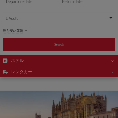
Departure date
Return date
1
Adult
My dates are flexible
My dates are flexible
最も安い運賃
1
+
Adult
August
August
2026
2026
From 24 years of age up until turning 65
Search
Lunes
Lunes
Martes
Martes
Miércoles
Miércoles
Jueves
Jueves
Viernes
Viernes
Sábado
Sábado
Domingo
Domingo
Su
Su
Mo
Mo
Tu
Tu
We
We
Th
Th
Fr
Fr
Sa
Sa
0
+
Child
From 2 years of age up until turning 11
ホテル
1
1
2
2
3
3
4
4
5
5
6
6
7
7
8
8
0
+
Infant
レンタカー
9
9
10
10
11
11
12
12
13
13
14
14
15
15
Up until turning 2 years of age
16
16
17
17
18
18
19
19
20
20
21
21
22
22
23
23
24
24
25
25
26
26
27
27
28
28
29
29
30
30
31
31