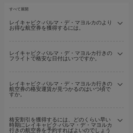
すべて展開
レイキャビク-パルマ・デ・マヨルカのより
お得な航空券を獲得するには。
ハイシーズンを避け、お早めにご購入いただき、往復便の日付や
時間帯にフレキシブルになることで、レイキャビク-パルマ・デ・
レイキャビク-パルマ・デ・マヨルカ行きの
フライトで格安な日付はいつですか。
マヨルカ-destの格安航空券が見つかり、お得な運賃を獲得できま
す。
どの日付に出発すれば最もお得かを見つけるには、
格安航空券検
索機能
をご利用いただくことが簡単です。 出発地、行先、ご旅行
レイキャビク-パルマ・デ・マヨルカ行きの
航空券の格安運賃が見つかるのはいつ頃で
予定日を入力してください。 入力した選択肢だけではなく、往路
すか。
および復路で
近い日付の格安航空券
も表示されるため、お得な運
賃を見つけることができます。 また、それぞれの日付で異なる
時
間帯
の航空券オプションを探すことでより格安な運賃の航空券が
ハイシーズンを避けて
のご旅行では、より格安な航空券を取得で
見つかることがあります。
きます。 目的地にもよりますが、通常に場合、クリスマスシーズ
格安割引を獲得するには、どのくらい早い
時期にレイキャビク-パルマ・デ・マヨルカ
ン、イースター、学校のお休み期間はハイシーズンです。 また、
行きの航空券を予約すればよいのでしょう
週末のご旅行をお考えなら
出来るだけ早い時期
に航空券をご購入