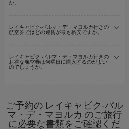
か。
いただくことで、格安運賃が見つけやすくなります。
早い時期のご予約
で、格安航空券が見つかります。 運賃は各便の
空席数および格安運賃（エコノミー）のご利用可能な残数に応じ
レイキャビク-パルマ・デ・マヨルカ行きの
航空券ではどの運賃が最も格安ですか。
ます。 このため、
格安航空券
を獲得するには早い時期でのご購入
が
とても重要
です。
Iberiaでは、お客様のご旅行のニーズに応じたさまざまな運賃をご
用意することで格安価格を保証しています。 Básica運賃では、最
レイキャビク-パルマ・デ・マヨルカ行きの
お得な航空券は何曜日に購入するのがよい
安値の航空券を取得できます。
のでしょうか。
格安航空券は曜日に関わらず見つかることがあります。 お得な航
空券を見つけるためのヒントは、
早めのご予約とフレキシブル
な
計画です。通常の場合、
できるだけ早い時期
に予約した航空券が
ご予約の レイキャビク-パル
より格安となります。 また、日付や時間帯をあまり固定せずに探
したほうが、
よりお得な航空券を選択
することができます。
マ・デ・マヨルカ のご旅行
に必要な書類をご確認くだ