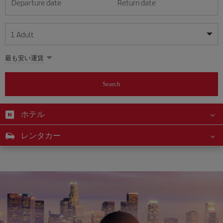
Departure date
Return date
1
Adult
My dates are flexible
My dates are flexible
最も安い運賃
1
+
Adult
August
August
2026
2026
From 24 years of age up until turning 65
Search
Lunes
Lunes
Martes
Martes
Miércoles
Miércoles
Jueves
Jueves
Viernes
Viernes
Sábado
Sábado
Domingo
Domingo
Su
Su
Mo
Mo
Tu
Tu
We
We
Th
Th
Fr
Fr
Sa
Sa
0
+
Child
From 2 years of age up until turning 11
ホテル
1
1
2
2
3
3
4
4
5
5
6
6
7
7
8
8
0
+
Infant
レンタカー
9
9
10
10
11
11
12
12
13
13
14
14
15
15
Up until turning 2 years of age
16
16
17
17
18
18
19
19
20
20
21
21
22
22
23
23
24
24
25
25
26
26
27
27
28
28
29
29
30
30
31
31