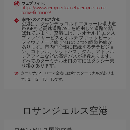
ウェブサイト:
https://www.aeropuertos.net/aeropuerto-de-
roma-fiumicino/
市内へのアクセス方法:
空港は、グランデ ラコルド アヌラーレ環状道
路 (GRA) と高速道路 A91 を経由して道路で結
ばれています。空港には、レオナルド エクス
プレッソ サービスとオルテ ファラ サビーナ -
フィウミチーノ線 (FM1) の 2 つの鉄道路線が
あります。市内中心部に接続するテラビジョ
ン、コトラル、シットバス、タム、アトラル
シアフィニなどの高速バスが複数あります。
すべてのターミナル出口の前にはタクシー乗
り場があります。
ターミナル:
ローマ空港には4つのターミナルがありま
す:T1、T2、T3、T5です。
ロサンジェルス空港
ロサンゼルス国際空港