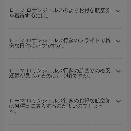
ローマ-ロサンジェルスのよりお得な航空券
を獲得するには。
ハイシーズンを避け、お早めにご購入いただき、往復便の日付や
時間帯にフレキシブルになることで、ローマ-ロサンジェルス-dest
ローマ-ロサンジェルス行きのフライトで格
安な日付はいつですか。
の格安航空券が見つかり、お得な運賃を獲得できます。
どの日付に出発すれば最もお得かを見つけるには、
格安航空券検
索機能
をご利用いただくことが簡単です。 出発地、行先、ご旅行
ローマ-ロサンジェルス行きの航空券の格安
運賃が見つかるのはいつ頃ですか。
予定日を入力してください。 入力した選択肢だけではなく、往路
および復路で
近い日付の格安航空券
も表示されるため、お得な運
賃を見つけることができます。 また、それぞれの日付で異なる
時
ハイシーズンを避けて
のご旅行では、より格安な航空券を取得で
間帯
の航空券オプションを探すことでより格安な運賃の航空券が
きます。 目的地にもよりますが、通常に場合、クリスマスシーズ
ローマ-ロサンジェルス行きのお得な航空券
見つかることがあります。
は何曜日に購入するのがよいのでしょう
ン、イースター、学校のお休み期間はハイシーズンです。 また、
か。
週末のご旅行をお考えなら
出来るだけ早い時期
に航空券をご購入
いただくことで、格安運賃が見つけやすくなります。
格安航空券は曜日に関わらず見つかることがあります。 お得な航