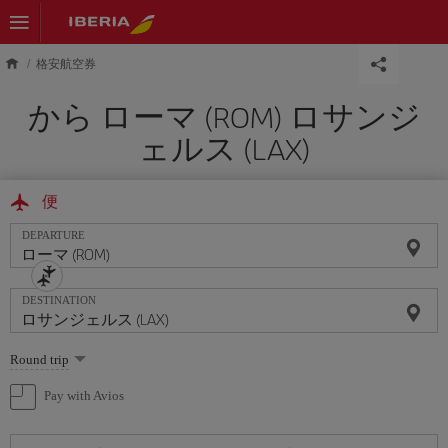
Skip to main content
格安航空券
から ローマ (ROM) ロサンジ
ェルス (LAX)
便
DEPARTURE
DESTINATION
Select
Round trip
one
option
Pay with Avios