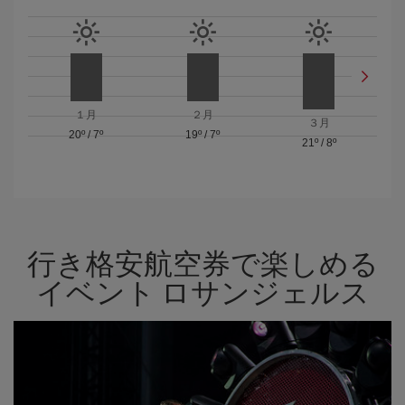
１月
２月
３月
20º
/
7º
19º
/
7º
21º
/
8º
行き格安航空券で楽しめる
イベント ロサンジェルス