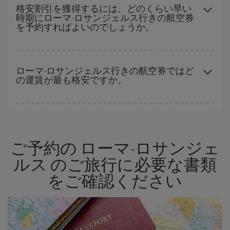
空券を見つけるためのヒントは、
早めのご予約とフレキシブル
な
格安割引を獲得するには、どのくらい早い
時期にローマ-ロサンジェルス行きの航空券
計画です。通常の場合、
できるだけ早い時期
に予約した航空券が
を予約すればよいのでしょうか。
より格安となります。 また、日付や時間帯をあまり固定せずに探
したほうが、
よりお得な航空券を選択
することができます。
早い時期のご予約
で、格安航空券が見つかります。 運賃は各便の
空席数および格安運賃（エコノミー）のご利用可能な残数に応じ
ローマ-ロサンジェルス行きの航空券ではど
の運賃が最も格安ですか。
ます。 このため、
格安航空券
を獲得するには早い時期でのご購入
が
とても重要
です。
Iberiaでは、お客様のご旅行のニーズに応じたさまざまな運賃をご
用意することで格安価格を保証しています。 Básica運賃では、最
安値の航空券を取得できます。
ご予約の ローマ-ロサンジェ
ルス のご旅行に必要な書類
をご確認ください