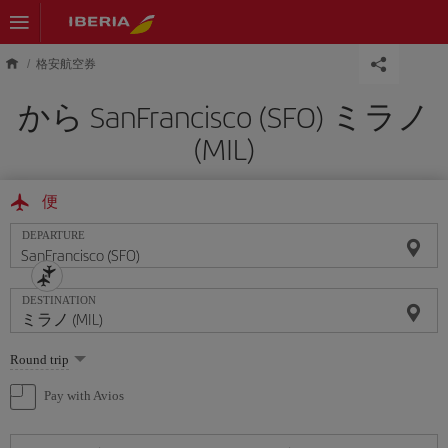
Skip to main content
格安航空券
から SanFrancisco (SFO) ミラノ
(MIL)
便
DEPARTURE
DESTINATION
Select
Round trip
one
option
Pay with Avios