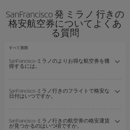
SanFrancisco 発 ミラノ 行きの
格安航空券についてよくあ
る質問
すべて展開
SanFrancisco-ミラノのよりお得な航空券を獲
得するには。
ハイシーズンを避け、お早めにご購入いただき、往復便の日付や
時間帯にフレキシブルになることで、SanFrancisco-ミラノ-destの
SanFrancisco-ミラノ行きのフライトで格安な
日付はいつですか。
格安航空券が見つかり、お得な運賃を獲得できます。
どの日付に出発すれば最もお得かを見つけるには、
格安航空券検
索機能
をご利用いただくことが簡単です。 出発地、行先、ご旅行
SanFrancisco-ミラノ行きの航空券の格安運賃
が見つかるのはいつ頃ですか。
予定日を入力してください。 入力した選択肢だけではなく、往路