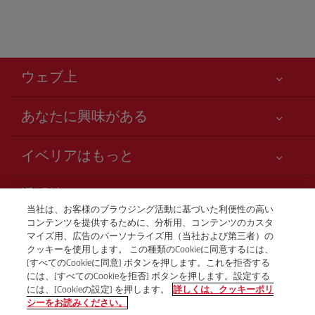
ウェブ上
あなたに興味がある
お客様の安全が第一です
イベリアはもっと
アクセシビリティの宣言
ニュースと最新情報
サービスのお約束
透明性
イベリアグループ
Iberia.com サイトマップ
当社は、お客様のブラウジング活動に基づいた利便性の高い
利用規約
コンテンツを提供するために、分析用、コンテンツのカスタ
株主および投資家向け情報
お電話での航空券販売
マイズ用、広告のパーソナライズ用（当社および第三者）の
運送約款
+81 0 3 3298 5238
Iberia の提携航空会社
クッキーを使用します。 この種類のCookieに同意するには、
[すべてのCookieに同意] ボタンを押します。これを拒否する
ご搭乗者の権利
British Airways
Tokio
には、[すべてのCookieを拒否] ボタンを押します。設定する
プログラム Club Iberia の一般規約
月曜日～金曜日、午前9時～午後5時（スペイン語、英語、日
には、[Cookieの設定] を押します。
詳しくは、クッキーポリ
シーをお読みください。
本語）。
iberia.comのご登録規約