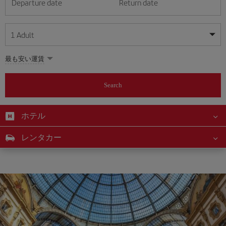
Departure date
Return date
1
Adult
My dates are flexible
My dates are flexible
最も安い運賃
1
+
Adult
August
August
2026
2026
From 24 years of age up until turning 65
Search
Lunes
Lunes
Martes
Martes
Miércoles
Miércoles
Jueves
Jueves
Viernes
Viernes
Sábado
Sábado
Domingo
Domingo
Su
Su
Mo
Mo
Tu
Tu
We
We
Th
Th
Fr
Fr
Sa
Sa
0
+
Child
From 2 years of age up until turning 11
ホテル
1
1
2
2
3
3
4
4
5
5
6
6
7
7
8
8
0
+
Infant
レンタカー
9
9
10
10
11
11
12
12
13
13
14
14
15
15
Up until turning 2 years of age
16
16
17
17
18
18
19
19
20
20
21
21
22
22
23
23
24
24
25
25
26
26
27
27
28
28
29
29
30
30
31
31