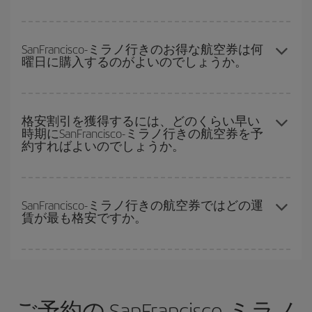
および復路で
近い日付の格安航空券
も表示されるため、お得な運
賃を見つけることができます。 また、それぞれの日付で異なる
時
ハイシーズンを避けて
のご旅行では、より格安な航空券を取得で
間帯
の航空券オプションを探すことでより格安な運賃の航空券が
きます。 目的地にもよりますが、通常に場合、クリスマスシーズ
SanFrancisco-ミラノ行きのお得な航空券は何
見つかることがあります。
曜日に購入するのがよいのでしょうか。
ン、イースター、学校のお休み期間はハイシーズンです。 また、
週末のご旅行をお考えなら
出来るだけ早い時期
に航空券をご購入
いただくことで、格安運賃が見つけやすくなります。
格安航空券は曜日に関わらず見つかることがあります。 お得な航
空券を見つけるためのヒントは、
早めのご予約とフレキシブル
な
格安割引を獲得するには、どのくらい早い
時期にSanFrancisco-ミラノ行きの航空券を予
計画です。通常の場合、
できるだけ早い時期
に予約した航空券が
約すればよいのでしょうか。
より格安となります。 また、日付や時間帯をあまり固定せずに探
したほうが、
よりお得な航空券を選択
することができます。
早い時期のご予約
で、格安航空券が見つかります。 運賃は各便の
空席数および格安運賃（エコノミー）のご利用可能な残数に応じ
SanFrancisco-ミラノ行きの航空券ではどの運
賃が最も格安ですか。
ます。 このため、
格安航空券
を獲得するには早い時期でのご購入
が
とても重要
です。
Iberiaでは、お客様のご旅行のニーズに応じたさまざまな運賃をご
用意することで格安価格を保証しています。 Básica運賃では、最
安値の航空券を取得できます。
ご予約の SanFrancisco-ミラノ