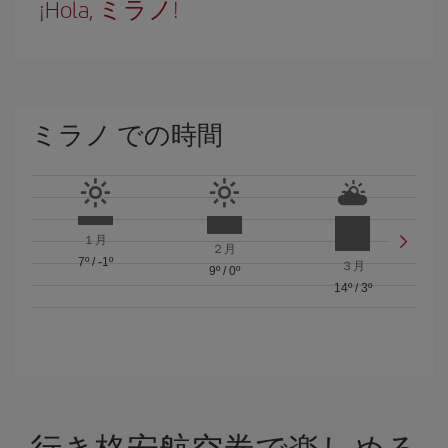
¡Hola, ミラノ!
ミラノ での時間
１月
２月
7º
/
-1º
３月
9º
/
0º
14º
/
3º