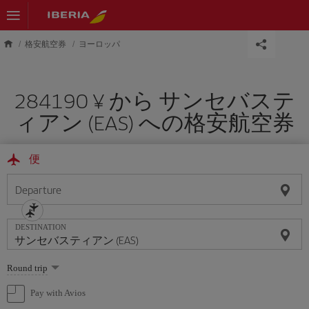
Skip to main content
格安航空券
ヨーロッパ
284190 ¥ から サンセバステ
ィアン (EAS) への格安航空券
便
Departure
DESTINATION
Select
Round trip
one
option
Pay with Avios