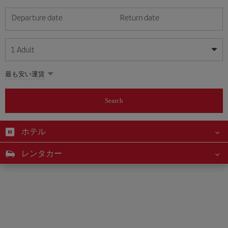
Departure date
Return date
1
Adult
My dates are flexible
My dates are flexible
最も安い運賃
1
+
Adult
August
August
2026
2026
From 24 years of age up until turning 65
Search
Lunes
Lunes
Martes
Martes
Miércoles
Miércoles
Jueves
Jueves
Viernes
Viernes
Sábado
Sábado
Domingo
Domingo
Su
Su
Mo
Mo
Tu
Tu
We
We
Th
Th
Fr
Fr
Sa
Sa
0
+
Child
From 2 years of age up until turning 11
ホテル
1
1
2
2
3
3
4
4
5
5
6
6
7
7
8
8
0
+
Infant
レンタカー
9
9
10
10
11
11
12
12
13
13
14
14
15
15
Up until turning 2 years of age
16
16
17
17
18
18
19
19
20
20
21
21
22
22
23
23
24
24
25
25
26
26
27
27
28
28
29
29
30
30
31
31