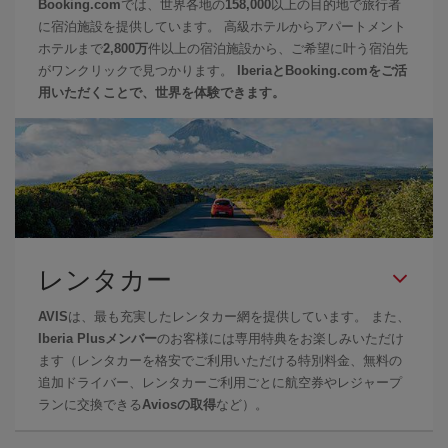
Booking.com
では、世界各地の
158,000
以上の目的地で旅行者
に宿泊施設を提供しています。 高級ホテルからアパートメント
ホテルまで
2,800万
件以上の宿泊施設から、ご希望に叶う宿泊先
がワンクリックで見つかります。
IberiaとBooking.comをご活
用いただくことで、世界を体験できます。
レンタカー
AVIS
は、最も充実したレンタカー網を提供しています。 また、
Iberia Plusメンバー
のお客様には専用特典をお楽しみいただけ
ます（レンタカーを格安でご利用いただける特別料金、無料の
追加ドライバー、レンタカーご利用ごとに航空券やレジャープ
ランに交換できる
Aviosの取得
など）。