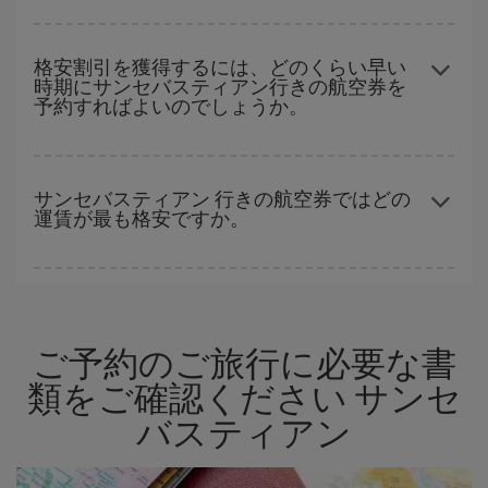
いただくことで、格安運賃が見つけやすくなります。
格安航空券は曜日に関わらず見つかることがあります。 お得な航
空券を見つけるためのヒントは、
早めのご予約とフレキシブル
な
格安割引を獲得するには、どのくらい早い
時期にサンセバスティアン行きの航空券を
計画です。通常の場合、
できるだけ早い時期
に予約した航空券が
予約すればよいのでしょうか。
より格安となります。 また、日付や時間帯をあまり固定せずに探
したほうが、
よりお得な航空券を選択
することができます。
早い時期のご予約
で、格安航空券が見つかります。 運賃は各便の
空席数および格安運賃（エコノミー）のご利用可能な残数に応じ
サンセバスティアン 行きの航空券ではどの
運賃が最も格安ですか。
ます。 このため、
格安航空券
を獲得するには早い時期でのご購入
が
とても重要
です。
Iberiaでは、お客様のご旅行のニーズに応じたさまざまな運賃をご
用意することで格安価格を保証しています。 Básica運賃では、最
安値の航空券を取得できます。
ご予約のご旅行に必要な書
類をご確認ください サンセ
バスティアン