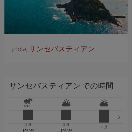
¡Hola, サンセバスティアン!
サンセバスティアン での時間
１月
２月
３月
10º
/
6º
10º
/
5º