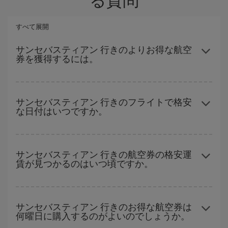
すべて展開
サンセバスティアン 行きのよりお得な航空
券を獲得するには。
ハイシーズンを避け、早めに購入し、往復便の日付や時間帯にフ
レキシブルになることで、格安航空券が見つかり、お得な運賃を
サンセバスティアン 行きのフライトで格安
な日付はいつですか。
獲得できます。 また、ご旅行の行先がまだ決まっていない場合に
は、Iberiaのキャンペーンのおすすめをご覧ください。より格安な
航空券が必ず見つかります。
どの日付に出発すれば最もお得かを見つけるには、
格安航空券検
索機能
をご利用いただくことが簡単です。 出発地、行先、ご旅行
サンセバスティアン 行きの航空券の格安運
賃が見つかるのはいつ頃ですか。
予定日を入力してください。 入力した選択肢だけではなく、往路
および復路で
近い日付の格安航空券
も表示されるため、お得な運
賃を見つけることができます。 また、それぞれの日付で異なる
時
ハイシーズンを避けて
のご旅行では、より格安な航空券を取得で
間帯
の航空券オプションを探すことでより格安な運賃の航空券が
きます。 目的地にもよりますが、通常に場合、クリスマスシーズ
サンセバスティアン 行きのお得な航空券は
見つかることがあります。
何曜日に購入するのがよいのでしょうか。
ン、イースター、学校のお休み期間はハイシーズンです。 また、
週末のご旅行をお考えなら
出来るだけ早い時期
に航空券をご購入